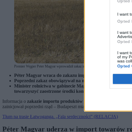
Opted 
I want t
Opted 
I want 
Advertis
Opted 
I want t
of my P
was col
Opted 
Premier Węgier Peter Magyar wprowadził zakaz importu sporej części produktów roln
Péter Magyar wraca do zakazu importu dużej części produk
Poprzedni zakaz obowiązywał na mocy przepisów o stanie 
Minister rolnictwa w gabinecie Magyara wskazał, że chodz
towarzyszyć zaostrzone środki kontroli.
Informacja o
zakazie importu produktów rolnych z Ukrainy
zosta
zainicjował poprzedni rząd – Budapeszt miał pozostać stroną MTK do
Tłum na trasie Łatwoganga. „Fala serdeczności” (RELACJA)
Péter Magyar uderza w import towarów ro