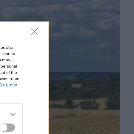
sonal or
ection to
ou may
 personal
out of the
 downstream
B’s List of