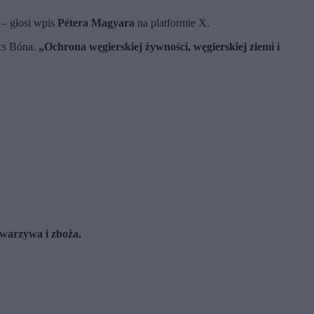
– głosi wpis
Pétera Magyara
na platformie X.
lcs Bóna.
„Ochrona węgierskiej żywności, węgierskiej ziemi i
 warzywa i zboża.