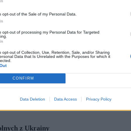
In
o opt-out of the Sale of my Personal Data.
In
to opt-out of processing my Personal Data for Targeted
ing.
In
o opt-out of Collection, Use, Retention, Sale, and/or Sharing
ersonal Data that Is Unrelated with the Purposes for which it
lected.
Out
ych z Ukrainy (fot. Shutterstock / Shutterstock)
tów rolnych z Ukrainy. To kontynuacja linii jego poprzednika, 
CONFIRM
wyjątkowym na Węgrzech. Rząd Magyara zniósł je, ale zapowiedzi
i o ochronę węgierskiej żywności i rolników. Dopuszczony ma być
Data Deletion
Data Access
Privacy Policy
ła podana wraz z informacją o wycofaniu się z planów wystąpienia W
 czerwca br.).
lnych z Ukrainy