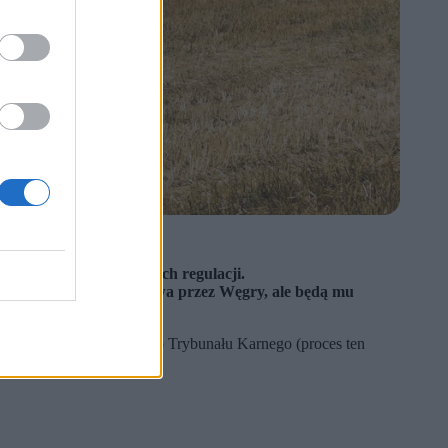
Viktora Orbána.
ał przygotowanie nowych regulacji.
 tranzyt towarów z Kijowa przez Węgry, ale będą mu
ęgier z Międzynarodowego Trybunału Karnego (proces ten