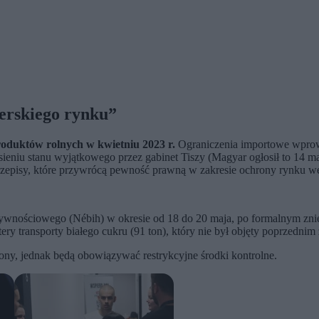
erskiego rynku”
roduktów rolnych w kwietniu 2023 r.
Ograniczenia importowe wprowa
eniu stanu wyjątkowego przez gabinet Tiszy (Magyar ogłosił to 14 ma
przepisy, które przywrócą pewność prawną w zakresie ochrony rynku w
wnościowego (Nébih) w okresie od 18 do 20 maja, po formalnym zni
ery transporty białego cukru (91 ton), który nie był objęty poprzedni
y, jednak będą obowiązywać restrykcyjne środki kontrolne.