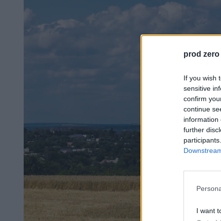
prod zero
If you wish 
sensitive in
confirm you
continue se
information 
further disc
participants
Downstream 
Persona
I want t