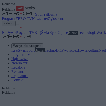
Reklama
Reklama
Strona główna
Program ZERO TV
Newsletter
Zgłoś temat
Zaloguj
Na żywo
Program TV
Kraj
Świat
Sport
Opinie
Biznes
Technologia
Wojsk
Wszystkie kategorie
Kraj
Świat
Sport
Biznes
Technologia
Wojsko
Zdrowie
Kultura
Nau
Program TV
Najnowsze
Newsletter
Redakcja
Reklama
Regulamin
Kontakt
Reklama
Reklama