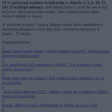
ZUS zazwyczaj wypłaca świadczenia w dniach: 1, 5, 6, 10, 15,
20 i 25 każdego miesiąca
. Jeśli jednak któryś z tych dni jest wolny
od pracy, obowiązują inne zasady. Taka sytuacja będzie miała
miejsce właśnie w marcu.
W niedzielę wypada 1 marca, dlatego osoby, które standardowo
otrzymują pieniądze z ZUS tego dnia, tym razem dostaną je w
piątek – 27 lutego.
Najpopularniejsze
1
Banki zapowiadają zmiany, będzie trudniej o kredyt? „Ograniczenia
mogą być bardzo różne”
2
Czy gigafabryka AI powstanie w Polsce? „Nie wystarczy kupić
sprzęt i go używać”
3
Wiek emerytalny do zmiany? Pełczyńska-Nałęcz tłumaczy się ze
swoich słów
4
„Kraj węgla odkrywa OZE”. Niemcy cieszą się ze zmian w Polsce,
martwi ich prezydent
5
Koniec dobrych wieści. Bezrobocie w Polsce znowu w górę
6