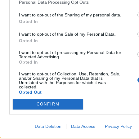
Personal Data Processing Opt Outs
szansę na rozwój branży sztucznej inteligencji? Sprawdziliśmy.
I want to opt-out of the Sharing of my personal data.
Opted In
Krzysztof Jabłonowski
Wczoraj 14:42
I want to opt-out of the Sale of my Personal Data.
10 min
Opted In
Reklama
Reklama
I want to opt-out of processing my Personal Data for
Targeted Advertising.
Opted In
I want to opt-out of Collection, Use, Retention, Sale,
and/or Sharing of my Personal Data that Is
Unrelated with the Purposes for which it was
collected.
Opted Out
CONFIRM
Data Deletion
Data Access
Privacy Policy
Biznes