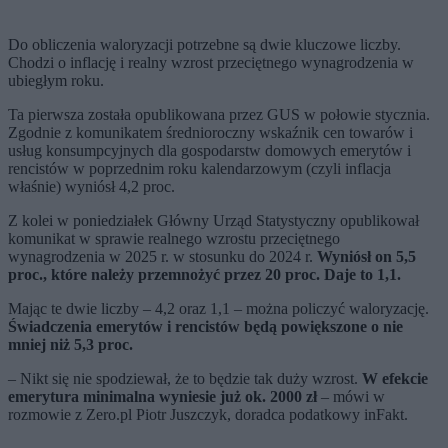
Do obliczenia waloryzacji potrzebne są dwie kluczowe liczby.
Chodzi o inflację i realny wzrost przeciętnego wynagrodzenia w
ubiegłym roku.
Ta pierwsza została opublikowana przez GUS w połowie stycznia.
Zgodnie z komunikatem średnioroczny wskaźnik cen towarów i
usług konsumpcyjnych dla gospodarstw domowych emerytów i
rencistów w poprzednim roku kalendarzowym (czyli inflacja
właśnie) wyniósł 4,2 proc.
Z kolei w poniedziałek Główny Urząd Statystyczny opublikował
komunikat w sprawie realnego wzrostu przeciętnego
wynagrodzenia w 2025 r. w stosunku do 2024 r.
Wyniósł on 5,5
proc., które należy przemnożyć przez 20 proc. Daje to 1,1.
Mając te dwie liczby – 4,2 oraz 1,1 – można policzyć waloryzację.
Świadczenia emerytów i rencistów będą powiększone o nie
mniej niż 5,3 proc.
– Nikt się nie spodziewał, że to będzie tak duży wzrost.
W efekcie
emerytura minimalna wyniesie już ok. 2000 zł
– mówi w
rozmowie z Zero.pl Piotr Juszczyk, doradca podatkowy inFakt.