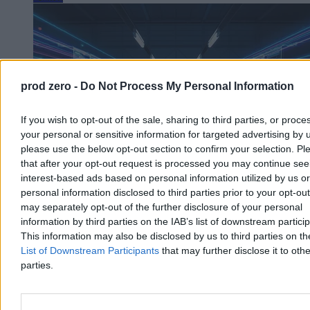
prod zero -
Do Not Process My Personal Information
If you wish to opt-out of the sale, sharing to third parties, or proce
your personal or sensitive information for targeted advertising by 
please use the below opt-out section to confirm your selection. Pl
that after your opt-out request is processed you may continue see
interest-based ads based on personal information utilized by us or
personal information disclosed to third parties prior to your opt-ou
may separately opt-out of the further disclosure of your personal
Czy gigafabryka AI powstanie w Polsce? „Nie
information by third parties on the IAB’s list of downstream partici
wystarczy kupić sprzęt i go używać”
This information may also be disclosed by us to third parties on t
List of Downstream Participants
that may further disclose it to othe
– Bardzo bym chciał, żeby taka fabryka powstała, natomiast trudno
parties.
ocenić, czy wydarzy się to w ramach procesu proponowanego przez
Unię Europejską – mówi Zero.pl prof. Piotr Sankowski, dyrektor
Instytutu Badawczego IDEAS. Na czym polega unijny projekt
budowy gigafabryk AI, w którym startuje Polska? Czy mamy