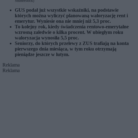
Shutterstock)
GUS podał już wszystkie wskaźniki, na podstawie
których można wyliczyć planowaną waloryzację rent i
emerytur. Wyniesie ona nie mniej niż 5,3 proc.
To kolejny rok, kiedy świadczenia rentowo-emerytalne
wzrosną zaledwie o kilka procent. W ubiegłym roku
waloryzacja wynosiła 5,5 proc.
Seniorzy, do których przelewy z ZUS trafiają na konta
pierwszego dnia miesiąca, w tym roku otrzymają
pieniądze jeszcze w lutym.
Reklama
Reklama