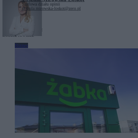
Szefowa działu opinii
urszula.mirowska-loskot@zero.pl
Tagi:
emerytura
emerytury
Zobacz również
Biznes