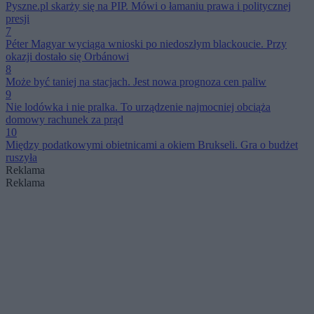
Pyszne.pl skarży się na PIP. Mówi o łamaniu prawa i politycznej
presji
7
Péter Magyar wyciąga wnioski po niedoszłym blackoucie. Przy
okazji dostało się Orbánowi
8
Może być taniej na stacjach. Jest nowa prognoza cen paliw
9
Nie lodówka i nie pralka. To urządzenie najmocniej obciąża
domowy rachunek za prąd
10
Między podatkowymi obietnicami a okiem Brukseli. Gra o budżet
ruszyła
Reklama
Reklama