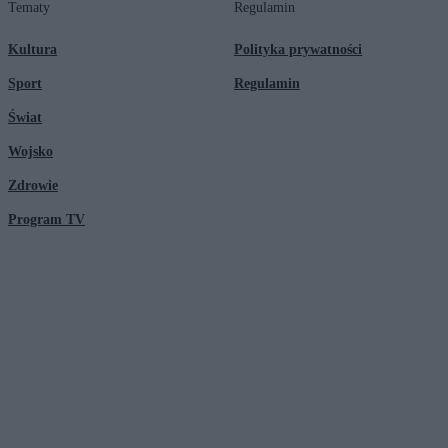
Tematy
Regulamin
Kultura
Polityka prywatności
Sport
Regulamin
Świat
Wojsko
Zdrowie
Program TV
© 2026 Kanał Zero Spółka Akcyjna