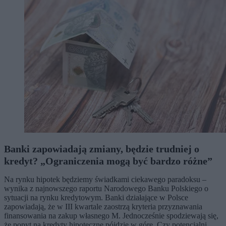
Banki zapowiadają zmiany, będzie trudniej o
kredyt? „Ograniczenia mogą być bardzo różne”
Na rynku hipotek będziemy świadkami ciekawego paradoksu –
wynika z najnowszego raportu Narodowego Banku Polskiego o
sytuacji na rynku kredytowym. Banki działające w Polsce
zapowiadają, że w III kwartale zaostrzą kryteria przyznawania
finansowania na zakup własnego M. Jednocześnie spodziewają się,
że popyt na kredyty hipoteczne pójdzie w górę. Czy potencjalni