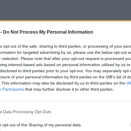
 -
Do Not Process My Personal Information
to opt-out of the sale, sharing to third parties, or processing of your per
formation for targeted advertising by us, please use the below opt-out s
r selection. Please note that after your opt-out request is processed y
eing interest-based ads based on personal information utilized by us or
disclosed to third parties prior to your opt-out. You may separately opt-
losure of your personal information by third parties on the IAB’s list of
. This information may also be disclosed by us to third parties on the
IA
anu i możliwość zmiany władzy w Teheranie, ale konflikt zaczyna si
Participants
that may further disclose it to other third parties.
 na razie mówi jedynie o „bardzo ważnym powodzie”, który musi
 Khalaf Al Habtoor pyta prezydenta USA, czy przed atakiem polic
 Tak przynajmniej argumentuje zarówno strona amerykańska, jak i izrae
l Data Processing Opt Outs
ych jest doprowadzenie do zmiany władzy. Czy im się to uda? Wszystko
ówno w Waszyngtonie, jak i w Jerozolimie panuje jednak przekonanie, ż
o opt-out of the Sharing of my personal data.