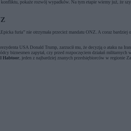
 konfliktu, pokaże rozwój wypadków. Na tym etapie wiemy już, że szybk
NZ
 „Epicka furia” nie otrzymała przecież mandatu ONZ. A coraz bardziej o
rezydenta USA Donald Trump, zarzucił mu, że decyzją o ataku na Ira
cy biznesmen zapytał, czy przed rozpoczęciem działań militarnych 
Al Habtoor
, jeden z najbardziej znanych przedsiębiorców w regionie Z