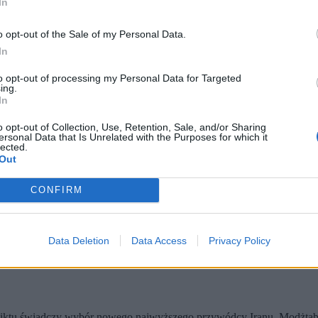
In
onald Trump wykazał się sprytem, proponując członkom Gwardii Rewolu
nieprzewidzianych wypadków.
o opt-out of the Sale of my Personal Data.
In
to opt-out of processing my Personal Data for Targeted
ing.
In
o opt-out of Collection, Use, Retention, Sale, and/or Sharing
ersonal Data that Is Unrelated with the Purposes for which it
lected.
Out
CONFIRM
scenariuszom
. A Iran nastawia się na długi konflikt. Nie używa rakiet
eliwać bezpośrednie sąsiedztwo przez najbliższe sześć miesięcy.
Data Deletion
Data Access
Privacy Policy
iktu świadczy wybór nowego najwyższego przywódcy Iranu, Modżtab