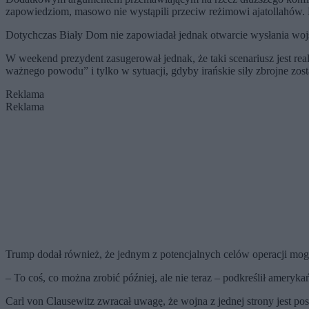
zapowiedziom, masowo nie wystąpili przeciw reżimowi ajatollahów. 
Dotychczas Biały Dom nie zapowiadał jednak otwarcie wysłania wojs
W weekend prezydent zasugerował jednak, że taki scenariusz jest re
ważnego powodu” i tylko w sytuacji, gdyby irańskie siły zbrojne zosta
Reklama
Reklama
Trump dodał również, że jednym z potencjalnych celów operacji mo
– To coś, co można zrobić później, ale nie teraz – podkreślił ameryka
Carl von Clausewitz zwracał uwagę, że wojna z jednej strony jest po