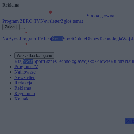
Reklama
Strona główna
Program ZERO TV
Newsletter
Zgłoś temat
Zaloguj
Na żywo
Program TV
Kraj
Świat
Sport
Opinie
Biznes
Technologia
Wojsk
Wszystkie kategorie
Kraj
Świat
Sport
Biznes
Technologia
Wojsko
Zdrowie
Kultura
Nau
Program TV
Najnowsze
Newsletter
Redakcja
Reklama
Regulamin
Kontakt
Świa