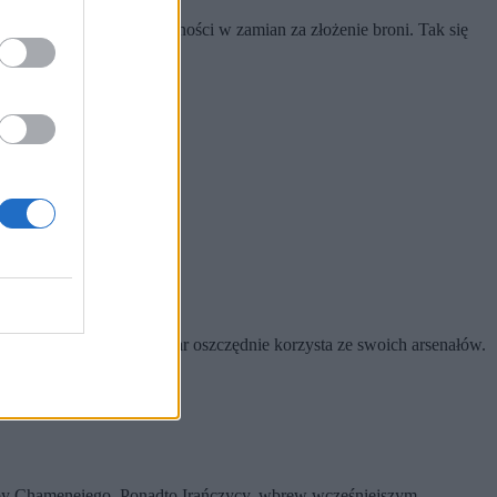
cyjnej gwarancję bezkarności w zamian za złożenie broni. Tak się
 długiego zasięgu, na domiar oszczędnie korzysta ze swoich arsenałów.
y Chameneiego. Ponadto Irańczycy, wbrew wcześniejszym