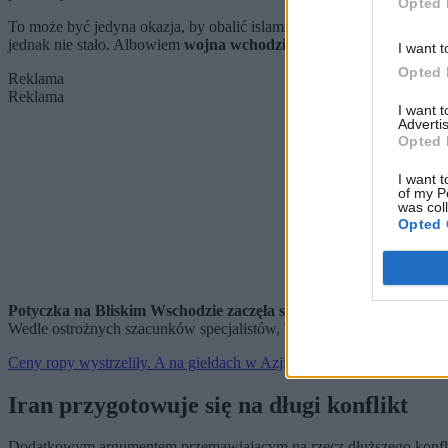
Opted 
To może być jedyna okazja, by obalić islamski rząd w Teheranie. D
jednak nie stało. Albowiem
wojna wchodzi w kolejną fazę. Fazę 
I want t
Opted 
Reklama
Reklama
I want 
Advertis
Opted 
I want t
of my P
was col
Opted 
Potyczka na Bliskim Wschodzie zaczęła się wymykać ustalonym 
Wedle ostrożnych szacunków specjalistów, Teheran może jeszcze ostrz
Ceny ropy wystrzeliły. A na giełdach w Azji panika
Iran przygotowuje się na długi konflikt
Dodatkowym argumentem przemawiającym na rzecz dłuższego konfl