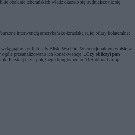
ie obalanie teherańskich władz okazało się trudniejsze niż się
burzone interwencją amerykańsko-izraelską są jej ofiary kolateralne:
n wciągnął w konflikt cały Bliski Wschód. W emocjonalnym wpisie w
w ogóle przeanalizowano ich konsekwencje.
„Czy obliczył pan
atoki Perskiej i szef potężnego konglomeratu Al Habtoor Group.