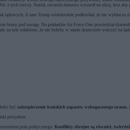
Nic z tych rzeczy. Naród, owszem masowo wyszedł na ulicę, lecz aby 
k lądowych. A sam Trump wielokrotnie podkreślał, że nie wyklucza ża
alnie brany pod uwagę. Na pokładzie Air Force One powiedział dzienni
ły na tyle osłabione, że nie byłyby w stanie skutecznie walczyć na lądz
głoby być
zabezpieczenie irańskich zapasów wzbogaconego uranu.
Z
ński prezydent.
szerzeniem pola politycznego.
Konflikty zbrojne są również, twierdz