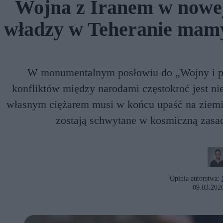
Wojna z Iranem w nowej
władzy w Teheranie mam
W monumentalnym posłowiu do „Wojny i po
konfliktów między narodami częstokroć jest ni
własnym ciężarem musi w końcu upaść na ziemię.
zostają schwytane w kosmiczną zasad
Opinia autorstwa:
09.03.202