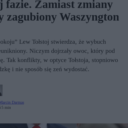
 fazie. Zamiast zmiany
y zagubiony Waszyngton
koju” Lew Tołstoj stwierdza, że wybuch
eunikniony. Niczym dojrzały owoc, który pod
 Tak konflikty, w optyce Tołstoja, stopniowo
zkę i nie sposób się zeń wydostać.
Marcin Darmas
6
5 min