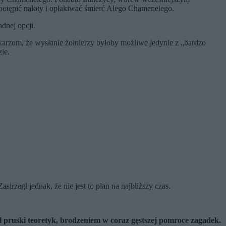
potępić naloty i opłakiwać śmierć Alego Chameneiego.
dnej opcji.
karzom, że wysłanie żołnierzy byłoby możliwe jedynie z „bardzo
ie.
astrzegł jednak, że nie jest to plan na najbliższy czas.
ił pruski teoretyk, brodzeniem w coraz gęstszej pomroce zagadek.