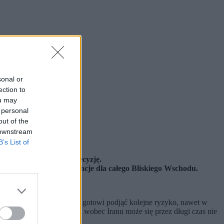
sonal or
ection to
ou may
 personal
out of the
 downstream
B’s List of
ę przedłużać.
ałby uzasadniać taką decyzję.
zono koszty i konsekwencje dla całego Bliskiego Wschodu.
lska.
 zależy od tego, czy będą gotowi podjąć kolejne ryzyko, nawet w
e tak sprzyjająca sytuacja wobec Iranu może się przez długi czas nie