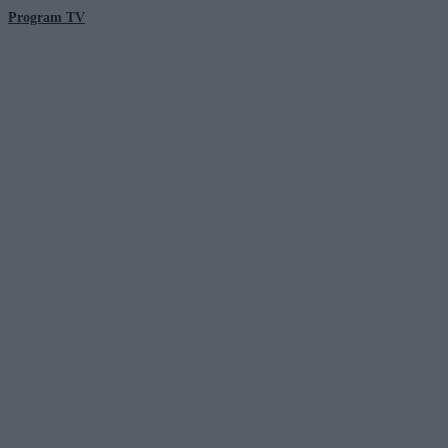
Program TV
© 2026 Kanał Zero Spółka Akcyjna