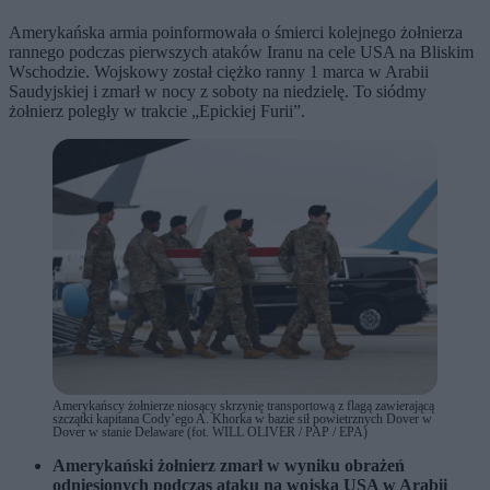
Amerykańska armia poinformowała o śmierci kolejnego żołnierza
rannego podczas pierwszych ataków Iranu na cele USA na Bliskim
Wschodzie. Wojskowy został ciężko ranny 1 marca w Arabii
Saudyjskiej i zmarł w nocy z soboty na niedzielę. To siódmy
żołnierz poległy w trakcie „Epickiej Furii”.
Amerykańscy żołnierze niosący skrzynię transportową z flagą zawierającą
szczątki kapitana Cody’ego A. Khorka w bazie sił powietrznych Dover w
Dover w stanie Delaware (fot. WILL OLIVER / PAP / EPA)
Amerykański żołnierz zmarł w wyniku obrażeń
odniesionych podczas ataku na wojska USA w Arabii