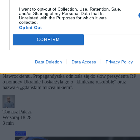
I want to opt-out of Collection, Use, Retention, Sale,
and/or Sharing of my Personal Data that Is
Unrelated with the Purposes for which it was
collected.
Opted Out
CONFIRM
Moskwa atakuje Nawrockiego. „Gdański
muzealnik”
Data Deletion
Data Access
Privacy Policy
Rzeczniczka rosyjskiego Ministerstwa Spraw Zagranicznych Marija
Zacharowa opublikowała wpis w całości poświęcony Karolowi
Nawrockiemu. Propagandystka odniosła się do słów prezydenta RP
o pomocy Ukrainie i oskarżyła go o „kliniczną rusofobię” oraz
nazwała „gdańskim muzealnikiem”.
Tomasz Pałasz
Wczoraj 18:28
3 min
Świat