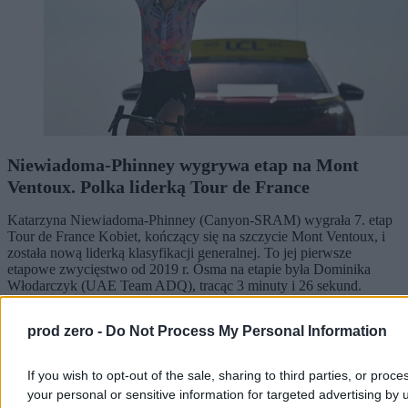
Niewiadoma-Phinney wygrywa etap na Mont
Ventoux. Polka liderką Tour de France
Katarzyna Niewiadoma-Phinney (Canyon-SRAM) wygrała 7. etap
Tour de France Kobiet, kończący się na szczycie Mont Ventoux, i
została nową liderką klasyfikacji generalnej. To jej pierwsze
etapowe zwycięstwo od 2019 r. Ósma na etapie była Dominika
Włodarczyk (UAE Team ADQ), tracąc 3 minuty i 26 sekund.
prod zero -
Do Not Process My Personal Information
Tomasz Pałasz
Wczoraj 19:27
If you wish to opt-out of the sale, sharing to third parties, or proce
3 min
your personal or sensitive information for targeted advertising by 
Reklama