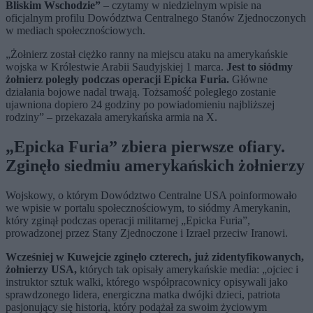
Bliskim Wschodzie”
– czytamy w niedzielnym wpisie na
oficjalnym profilu Dowództwa Centralnego Stanów Zjednoczonych
w mediach społecznościowych.
„Żołnierz został ciężko ranny na miejscu ataku na amerykańskie
wojska w Królestwie Arabii Saudyjskiej 1 marca.
Jest to siódmy
żołnierz poległy podczas operacji Epicka Furia.
Główne
działania bojowe nadal trwają. Tożsamość poległego zostanie
ujawniona dopiero 24 godziny po powiadomieniu najbliższej
rodziny” – przekazała amerykańska armia na X.
„Epicka Furia” zbiera pierwsze ofiary.
Zginęło siedmiu amerykańskich żołnierzy
Wojskowy, o którym Dowództwo Centralne USA poinformowało
we wpisie w portalu społecznościowym, to siódmy Amerykanin,
który zginął podczas operacji militarnej „Epicka Furia”,
prowadzonej przez Stany Zjednoczone i Izrael przeciw Iranowi.
Wcześniej w Kuwejcie zginęło czterech, już zidentyfikowanych,
żołnierzy USA,
których tak opisały amerykańskie media: „ojciec i
instruktor sztuk walki, którego współpracownicy opisywali jako
sprawdzonego lidera, energiczna matka dwójki dzieci, patriota
pasjonujący się historią, który podążał za swoim życiowym