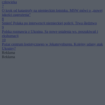
człowieka
7
O krok od katastrofy na niemieckim lotnisku. MSW mówi o „nowej
jakości zagrożenia”
8
Śmierć Polaka po interwencji niemieckiej policji. Trwa śledztwo
9
Polska rozmawia z Ukrainą. Są nowe ustalenia ws. poszukiwań i
ekshumacji
10
Pożar centrum logistycznego w Jekaterynburgu. Kolejny udany atak
Ukrainy?
Reklama
Reklama