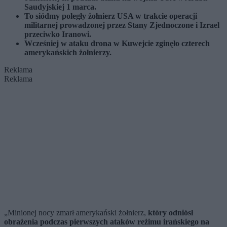
Saudyjskiej 1 marca.
To siódmy poległy żołnierz USA w trakcie operacji
militarnej prowadzonej przez Stany Zjednoczone i Izrael
przeciwko Iranowi.
Wcześniej w ataku drona w Kuwejcie zginęło czterech
amerykańskich żołnierzy.
Reklama
Reklama
„Minionej nocy zmarł amerykański żołnierz,
który odniósł
obrażenia podczas pierwszych ataków reżimu irańskiego na