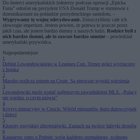
Do śmierci amerykańskich żołnierzy podczas operacji „Epicka
Furia” odniósł się prezydent USA Donald Trump w rozmowie z
dziennikarzami na pokładzie prezydenckiego samolotu. –
Wygrywamy tę wojnę zdecydowanie.
Zniszczyliśmy całe ich
złowrogie imperium. Jestem pewien, że potrwa to jeszcze przez
jakiś czas, ale jestem bardzo dumny z naszych ludzi.
Rodzice byli z
nich bardzo dumni, ale to zawsze bardzo smutne
– powiedział
amerykański przywódca.
Najpopularniejsze
1
Debiut Lewandowskiego w Leagues Cup. Trener gości wyrzucony
z boiska
2
Maroko rozlicza szturm na Ceutę. Są pierwsze wyroki więzienia
3
Lewandowski może zostać najlepszym zawodnikiem MLS. „Polacy
nie wiedzą, o czym mówią”
4
Kryzys migracyjny w Ceucie. Wśród migrantów dużo dziewczynek
i dzieci
5
Kłopoty rosyjskiej zbrojeniówki. Zamach na twórcę fabryki dronów
6
Kasparow ostro o Putinie: wróg każdego normalnego, wolnego