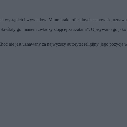
nych wystąpień i wywiadów. Mimo braku oficjalnych stanowisk, uznaw
określały go mianem „władzy stojącej za szatami”. Opisywano go jak
 nie jest uznawany za najwyższy autorytet religijny, jego pozycja w