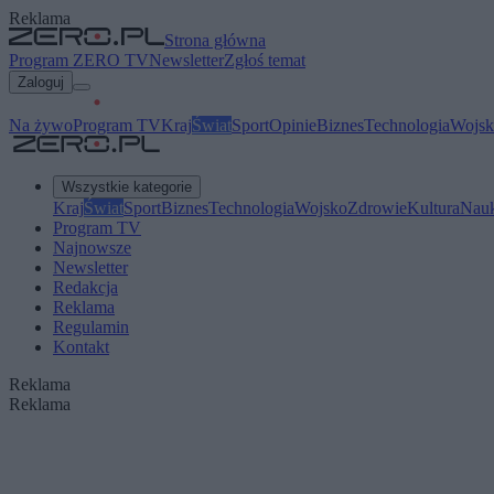
Reklama
Strona główna
Program ZERO TV
Newsletter
Zgłoś temat
Zaloguj
Na żywo
Program TV
Kraj
Świat
Sport
Opinie
Biznes
Technologia
Wojsk
Wszystkie kategorie
Kraj
Świat
Sport
Biznes
Technologia
Wojsko
Zdrowie
Kultura
Nau
Program TV
Najnowsze
Newsletter
Redakcja
Reklama
Regulamin
Kontakt
Reklama
Reklama