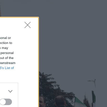
sonal or
ection to
ou may
 personal
out of the
 downstream
B’s List of