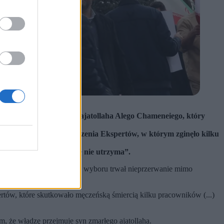
 następcę po śmierci ajatollaha Alego Chameneiego, który
ardowania biur Zgromadzenia Ekspertów, w którym zginęło kilku
y jego kraju „długo się nie utrzyma”.
rym podkreślono, że proces wyboru trwał nieprzerwanie mimo
ów, które skutkowało męczeńską śmiercią kilku pracowników (...)
, że władzę przejmuje syn zmarłego ajatollaha.