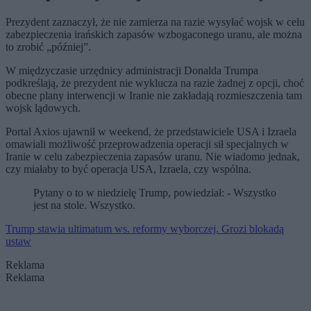
Prezydent zaznaczył, że nie zamierza na razie wysyłać wojsk w celu
zabezpieczenia irańskich zapasów wzbogaconego uranu, ale można
to zrobić „później”.
W międzyczasie urzędnicy administracji Donalda Trumpa
podkreślają, że prezydent nie wyklucza na razie żadnej z opcji, choć
obecne plany interwencji w Iranie nie zakładają rozmieszczenia tam
wojsk lądowych.
Portal Axios ujawnił w weekend, że przedstawiciele USA i Izraela
omawiali możliwość przeprowadzenia operacji sił specjalnych w
Iranie w celu zabezpieczenia zapasów uranu. Nie wiadomo jednak,
czy miałaby to być operacja USA, Izraela, czy wspólna.
Pytany o to w niedzielę Trump, powiedział: - Wszystko
jest na stole. Wszystko.
Trump stawia ultimatum ws. reformy wyborczej. Grozi blokadą
ustaw
Reklama
Reklama