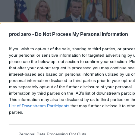
prod zero -
Do Not Process My Personal Information
If you wish to opt-out of the sale, sharing to third parties, or proce
your personal or sensitive information for targeted advertising by 
please use the below opt-out section to confirm your selection. Pl
that after your opt-out request is processed you may continue see
interest-based ads based on personal information utilized by us or
personal information disclosed to third parties prior to your opt-ou
may separately opt-out of the further disclosure of your personal
USA brakuje broni? Trump miał zażądać
information by third parties on the IAB’s list of downstream partici
wyjaśnień od szefa Pentagonu
This information may also be disclosed by us to third parties on t
List of Downstream Participants
that may further disclose it to othe
Stany Zjednoczone zmagają się z poważnym deficytem uzbrojenia,
co bezpośrednio wpływa na ich działania zbrojne. Z doniesień prasy
parties.
wynika, że Donald Trump wyraził głębokie niezadowolenie z
powodu niepełnych informacji o stanie magazynów. Biały Dom
kategorycznie odrzuca te ustalenia.
Personal Data Processing Opt Outs