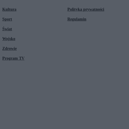
Kultura
Polityka prywatności
Sport
Regulamin
Świat
Wojsko
Zdrowie
Program TV
© 2026 Kanał Zero Spółka Akcyjna