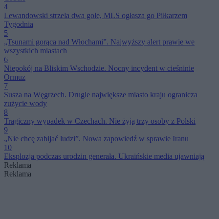
4
Lewandowski strzela dwa gole, MLS ogłasza go Piłkarzem
Tygodnia
5
„Tsunami gorąca nad Włochami”. Najwyższy alert prawie we
wszystkich miastach
6
Niepokój na Bliskim Wschodzie. Nocny incydent w cieśninie
Ormuz
7
Susza na Węgrzech. Drugie największe miasto kraju ogranicza
zużycie wody
8
Tragiczny wypadek w Czechach. Nie żyją trzy osoby z Polski
9
„Nie chcę zabijać ludzi”. Nowa zapowiedź w sprawie Iranu
10
Eksplozja podczas urodzin generała. Ukraińskie media ujawniają
Reklama
Reklama