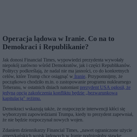
Operacja lądowa w Iranie. Co na to
Demokraci i Republikanie?
Jak donosi Financial Times, wypowiedzi prezydenta wywołały
niepokój zarówno wśród Demokratów, jak i części Republikanów.
Politycy podkreślają, że nadal nie ma jasności, co do konkretnych
celów, które Trump chce osiągnąć w
Iranie
. Przypomnijmy, że
początkowo chodziło m.in. o zastopowanie programu nuklearnego
Teheranu, w ostatnich dniach natomiast
prezydent USA ogłosił, że
jedyną opcją zakończenia konfliktu będzie „bezwarunkowa
kapitulacja" reżimu.
Demokraci wskazują także, że rozpoczęcie interwencji kłóci się
wyborczymi zapowiedziami Trumpa, kiedy to prezydent zapewniał,
że nie będzie rozpoczynał nowych wojen.
Zdaniem dziennikarzy Financial Times, „nawet ograniczone użycie
amerykańskich wojsk lądowych w Iranie podniosłoby stawkę