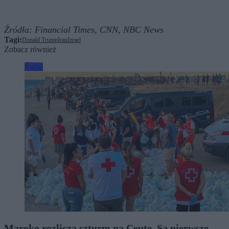
Źródła:
Financial Times,
CNN,
NBC News
Tagi:
Donald Trump
Iran
Izrael
Zobacz również
Świat
Maroko rozlicza szturm na Ceutę. Są pierwsze