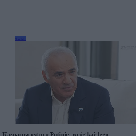
Świat
Kasparow ostro o Putinie: wróg każdego