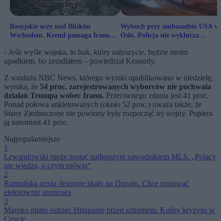
Rosyjskie oczy nad Bliskim
Wybuch przy ambasadzie USA w
Wschodem. Kreml pomaga Iranowi
Oslo. Policja nie wyklucza
namierzać Amerykanów
terroryzmu
- Jeśli wyśle ​​wojska, to huk, który usłyszycie, będzie moim
upadkiem, bo zemdlałem – powiedział Kennedy.
Z sondażu NBC News, którego wyniki opublikowano w niedzielę,
wynika, że
54 proc. zarejestrowanych wyborców nie pochwala
działań Trumpa wobec Iranu.
Przeciwnego zdania jest 41 proc.
Ponad połowa ankietowanych (około 52 proc.) uważa także, że
Stany Zjednoczone nie powinny były rozpocząć tej wojny. Popiera
ją natomiast 41 proc.
Najpopularniejsze
1
Lewandowski może zostać najlepszym zawodnikiem MLS. „Polacy
nie wiedzą, o czym mówią”
2
Rumuńska armia detonuje skały na Dunaju. Chce uratować
elektrownię atomową
3
Maroko miało ostrzec Hiszpanię przed szturmem. Kulisy kryzysu w
Ceucie