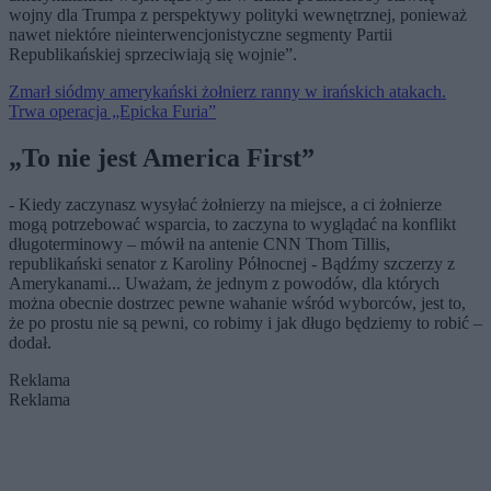
wojny dla Trumpa z perspektywy polityki wewnętrznej, ponieważ
nawet niektóre nieinterwencjonistyczne segmenty Partii
Republikańskiej sprzeciwiają się wojnie”.
Zmarł siódmy amerykański żołnierz ranny w irańskich atakach.
Trwa operacja „Epicka Furia”
„To nie jest America First”
- Kiedy zaczynasz wysyłać żołnierzy na miejsce, a ci żołnierze
mogą potrzebować wsparcia, to zaczyna to wyglądać na konflikt
długoterminowy – mówił na antenie CNN Thom Tillis,
republikański senator z Karoliny Północnej - Bądźmy szczerzy z
Amerykanami... Uważam, że jednym z powodów, dla których
można obecnie dostrzec pewne wahanie wśród wyborców, jest to,
że po prostu nie są pewni, co robimy i jak długo będziemy to robić –
dodał.
Reklama
Reklama