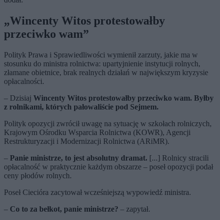
„
Wincenty Witos protestowałby
przeciwko wam”
Polityk Prawa i Sprawiedliwości wymienił zarzuty, jakie ma w
stosunku do ministra rolnictwa: upartyjnienie instytucji rolnych,
złamane obietnice, brak realnych działań w największym kryzysie
opłacalności.
– Dzisiaj
Wincenty Witos protestowałby przeciwko wam. Byłby
z rolnikami, których pałowaliście pod Sejmem.
Polityk opozycji zwrócił uwagę na sytuację w szkołach rolniczych,
Krajowym Ośrodku Wsparcia Rolnictwa (KOWR), Agencji
Restrukturyzacji i Modernizacji Rolnictwa (ARiMR).
–
Panie ministrze, to jest absolutny dramat.
[...] Rolnicy stracili
opłacalność w praktycznie każdym obszarze – poseł opozycji podał
ceny płodów rolnych.
Poseł Ciecióra zacytował wcześniejszą wypowiedź ministra.
–
Co to za bełkot, panie ministrze?
– zapytał.