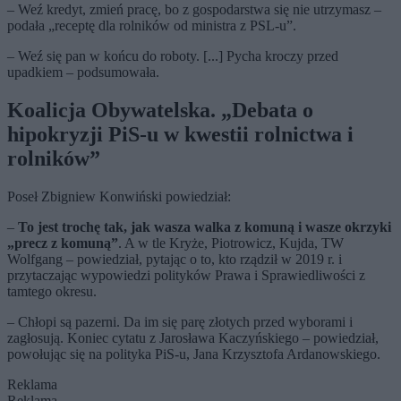
– Weź kredyt, zmień pracę, bo z gospodarstwa się nie utrzymasz –
podała „receptę dla rolników od ministra z PSL-u”.
– Weź się pan w końcu do roboty. [...] Pycha kroczy przed
upadkiem – podsumowała.
Koalicja Obywatelska. „Debata o
hipokryzji PiS-u w kwestii rolnictwa i
rolników”
Poseł Zbigniew Konwiński powiedział:
–
To jest trochę tak, jak wasza walka z komuną i wasze okrzyki
„precz z komuną”
. A w tle Kryże, Piotrowicz, Kujda, TW
Wolfgang – powiedział, pytając o to, kto rządził w 2019 r. i
przytaczając wypowiedzi polityków Prawa i Sprawiedliwości z
tamtego okresu.
– Chłopi są pazerni. Da im się parę złotych przed wyborami i
zagłosują. Koniec cytatu z Jarosława Kaczyńskiego – powiedział,
powołując się na polityka PiS-u, Jana Krzysztofa Ardanowskiego.
Reklama
Reklama