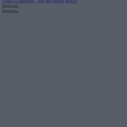
Tusk o Giertychu: „Nie jest świętą krową”
Reklama
Reklama