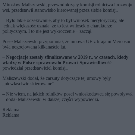
Mirosław Maliszewski, przewodniczący komisji rolnictwa i rozwoju
wsi, przedstawił stanowisko kierowanej przez siebie komisji.
– Było takie oczekiwanie, aby to był wniosek merytoryczny, ale
jednak większość uznała, że to jest wniosek o charakterze
politycznym. I to nie jest wykroczenie – zaczął.
Poseł Maliszewski przypomniał, że umowa UE z krajami Mercosur
była negocjowana kilkanaście lat.
–
Negocjacje zostały sfinalizowane w 2019 r., w czasach, kiedy
władzę w Polsce sprawowało Prawo i Sprawiedliwość
–
powiedział przedstawiciel komisji.
Maliszewski dodał, że zarzuty dotyczące tej umowy były
„niewłaściwie skierowane”.
– Nie wiem, na jakich rolników poseł wnioskodawca się powoływał
– dodał Maliszewski w dalszej części wypowiedzi.
Reklama
Reklama