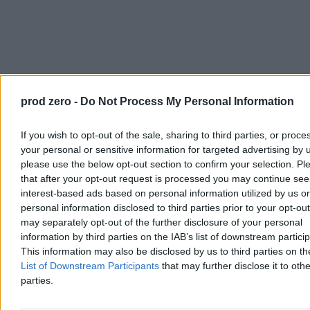
prod zero -
Do Not Process My Personal Information
Marcin Skonieczka z Centrum
nazwał wniosek o wotum
If you wish to opt-out of the sale, sharing to third parties, or proce
„polityczną hucpą opozycji” i „próbą przerzucenia
your personal or sensitive information for targeted advertising by 
odpowiedzialności PiS-u za swoje zaniechania i błędy związane z
please use the below opt-out section to confirm your selection. Pl
umową Unia Europejska–Mercosur”.
Jego klub nie poprze
wniosku o wotum nieufności.
that after your opt-out request is processed you may continue see
interest-based ads based on personal information utilized by us or
Bożenna Hołownia z Polski 2050
przedstawiła stanowisko
personal information disclosed to third parties prior to your opt-ou
swojego klubu.
may separately opt-out of the further disclosure of your personal
– Byłam zaskoczona tym, że można człowiekowi przypisać aż taką
information by third parties on the IAB’s list of downstream partici
ilość katastrof i destrukcyjnych działań – zaczęła.
Jej klub nie
This information may also be disclosed by us to third parties on t
poprze wniosku.
List of Downstream Participants
that may further disclose it to othe
parties.
Donald Tusk o ministrze
– Bardzo krótko, kilka słów o tej debacie – zaczął premier.