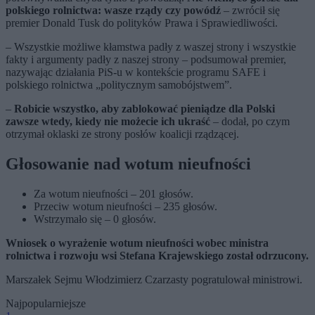
polskiego rolnictwa: wasze rządy czy powódź
– zwrócił się
premier Donald Tusk do polityków Prawa i Sprawiedliwości.
– Wszystkie możliwe kłamstwa padły z waszej strony i wszystkie
fakty i argumenty padły z naszej strony – podsumował premier,
nazywając działania PiS-u w kontekście programu SAFE i
polskiego rolnictwa „politycznym samobójstwem”.
–
Robicie wszystko, aby zablokować pieniądze dla Polski
zawsze wtedy, kiedy nie możecie ich ukraść
– dodał, po czym
otrzymał oklaski ze strony posłów koalicji rządzącej.
Głosowanie nad wotum nieufności
Za wotum nieufności – 201 głosów.
Przeciw wotum nieufności – 235 głosów.
Wstrzymało się – 0 głosów.
Wniosek o wyrażenie wotum nieufności wobec ministra
rolnictwa i rozwoju wsi Stefana Krajewskiego został odrzucony.
Marszałek Sejmu Włodzimierz Czarzasty pogratulował ministrowi.
Najpopularniejsze