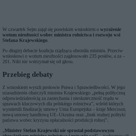
W czwartek Sejm zajął się p
oselskim wnioskiem o
wyrażenie
wotum nieufności wobec ministra rolnictwa i rozwoju wsi
Stefana Krajewskiego
.
Po długiej debacie koalicja rządząca obroniła ministra. Przeciw
wnioskowi o wotum nieufności zagłosowało 235 posłów, a za –
201. Nikt nie wstrzymał się od głosu.
Przebieg debaty
Z wnioskiem wyszli posłowie Prawa i Sprawiedliwości. W jego
uzasadnieniu obarczyli ministra Krajewskiego „pełną polityczną
odpowiedzialnością za zaniechania i nieskuteczność rządu w
sprawach kluczowych dla polskiego rolnictwa”, wśród których
wymienili finalizację umowy Unia Europejska – kraje Mercosur,
nową umowę handlową UE–Ukraina oraz „brak realnej polityki
państwa wobec kryzysu opłacalności produkcji rolnej”.
„
Minister Stefan Krajewski nie sprostał podstawowym
obowiązkom ministra rolnictwa i rozwoju wsi
” – podsumowali