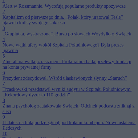
1
Alert w Rossmannie. Wycofują popularne produkty spożywcze
2
Kapitalizm od pierwszego dnia. „Polak, który uratował Teslę”
ujawnia kulisy swojego sukcesu
3
„Głupiutka, wystraszona”. Burza po słowach Woydyłło o Świątek
4
Nowe wątki afery wokół Szpitala Południowego? Była prezes
ujawnia
5
Zbierali na walkę z rasizmem. Prokuratura bada przelewy fundacji
na konta prywatnej firmy
6
Prezydent zdecydował. Wśród ułaskawionych słynny „Staruch”
7
Trzaskowski przedstawił wyniki audytu w Szpitalu Południowym.
„Rekordowy dyżur to 110 godzin”
8
Znana psycholog zaatakowała Świątek. Odcinek podcastu zniknął z
sieci
9
11-latek na hulajnodze zginął pod kołami kombajnu. Nowe ustalenia
śledczych
10