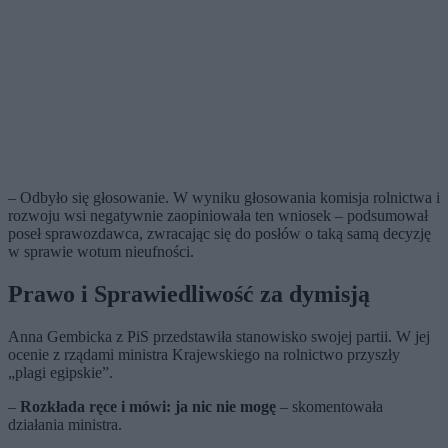
– Odbyło się głosowanie. W wyniku głosowania komisja rolnictwa i
rozwoju wsi negatywnie zaopiniowała ten wniosek – podsumował
poseł sprawozdawca, zwracając się do posłów o taką samą decyzję
w sprawie wotum nieufności.
Prawo i Sprawiedliwość za dymisją
Anna Gembicka z PiS przedstawiła stanowisko swojej partii. W jej
ocenie z rządami ministra Krajewskiego na rolnictwo przyszły
„plagi egipskie”.
–
Rozkłada ręce i mówi: ja nic nie mogę
– skomentowała
działania ministra.