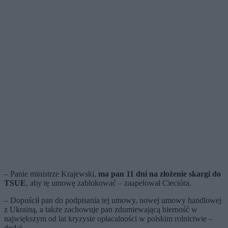
– Panie ministrze Krajewski,
ma pan 11 dni na złożenie skargi do
TSUE
, aby tę umowę zablokować – zaapelował Ciecióra.
– Dopuścił pan do podpisania tej umowy, nowej umowy handlowej
z Ukrainą, a także zachowuje pan zdumiewającą bierność w
największym od lat kryzysie opłacalności w polskim rolnictwie –
dodał.