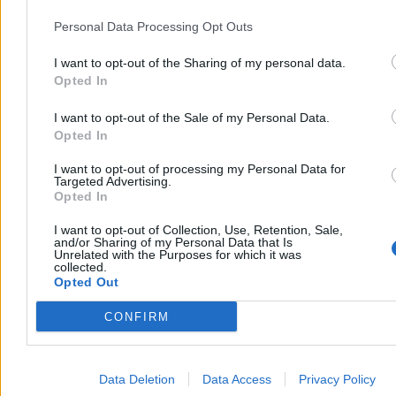
Personal Data Processing Opt Outs
– Nie dziwię się, że w tej debacie [...] nie uczestniczyli
pan
Jarosław „Mercosur” Kaczyński, pan Mateusz „Mercosur”
Morawiecki
– powiedział Tusk. PiS nazwał klubem
I want to opt-out of the Sharing of my personal data.
odpowiedzialnym za Mercosur, Zielony Ład i ukraińskie zboże.
Opted In
– Kłamstwo powtórzone tysiąc razy staje się prawdą – określił
I want to opt-out of the Sale of my Personal Data.
działania Prawa i Sprawiedliwości. Premier zacytował słowa
Opted In
polityków PiS-u z przeszłości o umowie UE–Mercosur i umowie
handlowej z Ukrainą.
I want to opt-out of processing my Personal Data for
Targeted Advertising.
– Dotarło, posłowie PiS-u? – zapytał premier.
Opted In
Reklama
Reklama
I want to opt-out of Collection, Use, Retention, Sale,
and/or Sharing of my Personal Data that Is
Unrelated with the Purposes for which it was
collected.
Opted Out
CONFIRM
Data Deletion
Data Access
Privacy Policy