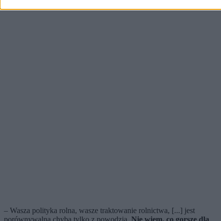
– Wasza polityka rolna, wasze traktowanie rolnictwa, [...] jest
porównywalna chyba tylko z powodzią.
Nie wiem, co gorsze dla