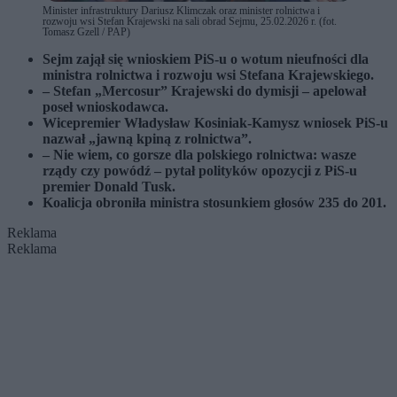
Minister infrastruktury Dariusz Klimczak oraz minister rolnictwa i
rozwoju wsi Stefan Krajewski na sali obrad Sejmu, 25.02.2026 r. (fot.
Tomasz Gzell / PAP)
Sejm zajął się wnioskiem PiS-u o wotum nieufności dla
ministra rolnictwa i rozwoju wsi Stefana Krajewskiego.
– Stefan „Mercosur” Krajewski do dymisji – apelował
poseł wnioskodawca.
Wicepremier Władysław Kosiniak-Kamysz wniosek PiS-u
nazwał „jawną kpiną z rolnictwa”.
– Nie wiem, co gorsze dla polskiego rolnictwa: wasze
rządy czy powódź – pytał polityków opozycji z PiS-u
premier Donald Tusk.
Koalicja obroniła ministra stosunkiem głosów 235 do 201.
Reklama
Reklama