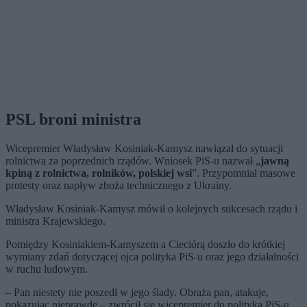
PSL broni ministra
Wicepremier Władysław Kosiniak-Kamysz nawiązał do sytuacji
rolnictwa za poprzednich rządów. Wniosek PiS-u nazwał „
jawną
kpiną z rolnictwa, rolników, polskiej wsi
”. Przypomniał masowe
protesty oraz napływ zboża technicznego z Ukrainy.
Władysław Kosiniak-Kamysz mówił o kolejnych sukcesach rządu i
ministra Krajewskiego.
Pomiędzy Kosiniakiem-Kamyszem a Cieciórą doszło do krótkiej
wymiany zdań dotyczącej ojca polityka PiS-u oraz jego działalności
w ruchu ludowym.
– Pan niestety nie poszedł w jego ślady. Obraża pan, atakuje,
pokazując nieprawdę – zwrócił się wicepremier do polityka PiS-u.