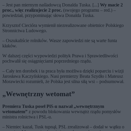
– Jest pan miernym naśladowcą Donalda Tuska. [...]
Wy macie 2
proc., więc realizujecie 2 proc.
(swojego programu – red.) –
powiedział, przypominając słowa Donalda Tuska.
Krzysztof Ciecióra wymienił niezrealizowane obietnice Polskiego
Stronnictwa Ludowego.
– Oszukaliście rolników. Wasze zapowiedzi nie są warte funta
kłaków.
W dalszej części wypowiedzi polityk Prawa i Sprawiedliwości
pochwalił się osiągnięciami poprzedniego rządu.
– Cały ten dorobek i ta praca była możliwa dzięki poparciu i wizji
Jarosława Kaczyńskiego. Nasi premierzy Beata Szydło i Mateusz
Morawiecki rozumieli, że Polska jest silna siłą wsi – podsumował.
„Wewnętrzny wetomat”
Premiera Tuska poseł PiS-u nazwał „wewnętrznym
wetomatem”
z powodu blokowania wewnątrz rządu pomysłów
ministra rolnictwa i PSL-u.
– Niemiec kazał, Tusk tupnął, PSL zrealizował – dodał w wątku o