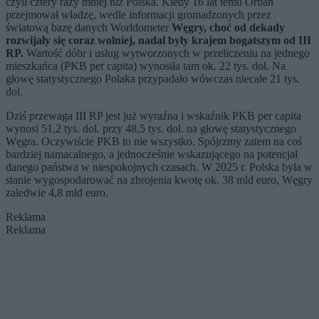
czyli cztery razy mniej niż Polska. Kiedy 16 lat temu Orbán
przejmował władzę, wedle informacji gromadzonych przez
światową bazę danych Worldometer
Węgry, choć od dekady
rozwijały się coraz wolniej, nadal były krajem bogatszym od III
RP.
Wartość dóbr i usług wytworzonych w przeliczeniu na jednego
mieszkańca (PKB per capita) wynosiła tam ok. 22 tys. dol. Na
głowę statystycznego Polaka przypadało wówczas niecałe 21 tys.
dol.
Dziś przewaga III RP jest już wyraźna i wskaźnik PKB per capita
wynosi 51,2 tys. dol. przy 48,5 tys. dol. na głowę statystycznego
Węgra. Oczywiście PKB to nie wszystko. Spójrzmy zatem na coś
bardziej namacalnego, a jednocześnie wskazującego na potencjał
danego państwa w niespokojnych czasach. W 2025 r. Polska była w
stanie wygospodarować na zbrojenia kwotę ok. 38 mld euro, Węgry
zaledwie 4,8 mld euro.
Reklama
Reklama