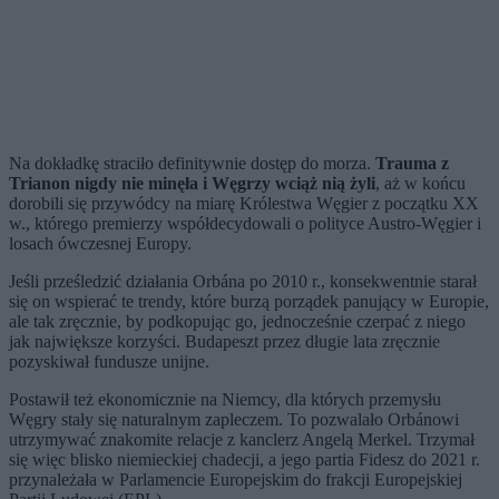
Na dokładkę straciło definitywnie dostęp do morza.
Trauma z
Trianon nigdy nie minęła i Węgrzy wciąż nią żyli
, aż w końcu
dorobili się przywódcy na miarę Królestwa Węgier z początku XX
w., którego premierzy współdecydowali o polityce Austro‑Węgier i
losach ówczesnej Europy.
Jeśli prześledzić działania Orbána po 2010 r., konsekwentnie starał
się on wspierać te trendy, które burzą porządek panujący w Europie,
ale tak zręcznie, by podkopując go, jednocześnie czerpać z niego
jak największe korzyści. Budapeszt przez długie lata zręcznie
pozyskiwał fundusze unijne.
Postawił też ekonomicznie na Niemcy, dla których przemysłu
Węgry stały się naturalnym zapleczem. To pozwalało Orbánowi
utrzymywać znakomite relacje z kanclerz Angelą Merkel. Trzymał
się więc blisko niemieckiej chadecji, a jego partia Fidesz do 2021 r.
przynależała w Parlamencie Europejskim do frakcji Europejskiej