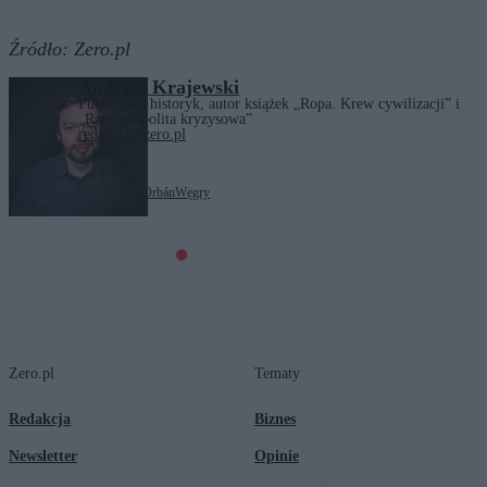
Źródło:
Zero.pl
Andrzej Krajewski
Publicysta, historyk, autor książek „Ropa. Krew cywilizacji” i
„Rzeczpospolita kryzysowa”
redakcja@zero.pl
Tagi:
geopolityka
Viktor Orbán
Węgry
Zero.pl
Tematy
Redakcja
Biznes
Newsletter
Opinie