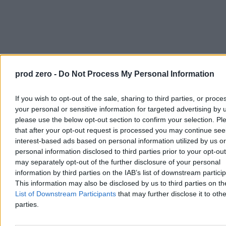
prod zero -
Do Not Process My Personal Information
Choć przez następne lata Viktor Orbán robił, co mógł, by militarna i
ekonomiczna pomoc Zachodu dla Ukrainy stawała się jak
If you wish to opt-out of the sale, sharing to third parties, or proce
najmniejsza. Jednocześnie węgierski minister spraw zagranicznych
your personal or sensitive information for targeted advertising by 
Péter Szijjártó od początku wojny co najmniej 16 razy jeździł do
please use the below opt-out section to confirm your selection. Pl
Moskwy, a między wizytami utrzymywał stały kontakt z Kremlem.
that after your opt-out request is processed you may continue see
Wedle artykułu „Washington Post” z 22 marca 2026 r.:
interest-based ads based on personal information utilized by us or
personal information disclosed to third parties prior to your opt-ou
Péter Szijjártó regularnie dzwonił do Rosji w
may separately opt-out of the further disclosure of your personal
przerwach między spotkaniami na forum Unii
information by third parties on the IAB’s list of downstream partici
Europejskiej, aby przekazywać swojemu rosyjskiemu
This information may also be disclosed by us to third parties on t
odpowiednikowi Siergiejowi Ławrowowi relacje na
List of Downstream Participants
that may further disclose it to othe
żywo z prowadzonych rozmów.
parties.
Zestawienie tych zdarzeń zdaje się wskazywać, iż Orbán, jak na
politycznego hazardzistę przystało, postawił wszystko na końcowy