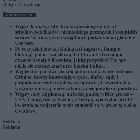
Dołącz do dyskusji!
Węgry to mały, słaby kraj uzależniony od dwóch
schyłkowych filarów: niemieckiego przemysłu i rosyjskich
surowców, co czyni go wyjątkowo podatnym na globalne
wstrząsy.
Po rosyjskiej inwazji Budapeszt zagrał va banque,
blokując pomoc wojskową dla Ukrainy i trzymając
otwarte kanały z Kremlem, jakby przyszłość Europy
miała się rozstrzygnąć przy biurku Putina.
Węgierskie państwo zostało podporządkowane ludziom
Orbána, którzy kontrolują wojsko, służby, sądy i
gospodarcze centra zysków, co sprawia, że ewentualna
wygrana opozycji może zakończyć się paraliżem państwa.
Węgry stały się planszą, na którą patrzą wielcy gracze –
USA, Chiny, Rosja, Niemcy i Turcja, a po wyborach 12
kwietnia to spojrzenie może zamienić się w otwartą walkę
o wpływy.
Reklama
Reklama