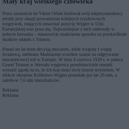
Mały kraj wielkiego człowieka
Przez szesnaście lat Viktor Orbán budował swój międzynarodowy
prestiż przy okazji prowadzenia kolejnych ryzykownych
rozgrywek, mających umacniać pozycję Węgier w Unii
Europejskiej oraz poza nią. Najważniejsze z nich zmierzały w
jednym kierunku – mianowicie znalezienia sposobu na przekreślenie
skutków układu z Trianon.
Ponad sto lat temu decyzją mocarstw, które wygrały I wojnę
światową, odebrano Madziarom wszelkie szanse na odgrywanie
mocarstwowej roli w Europie. W dniu 4 czerwca 1920 r. w pałacu
Grand Trianon w Wersalu węgierscy przedstawiciele musieli
wyrazić zgodę na to, że ich kraj straci dwie trzecie terytorium. W
efekcie okrojone Królestwo Węgier posiadało już nie 20 mln, a
zaledwie 7,6 mln mieszkańców.
Reklama
Reklama