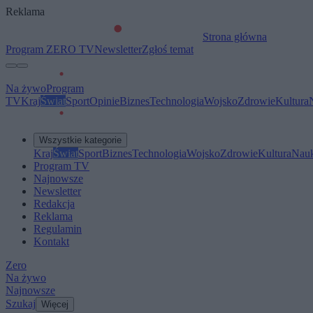
Reklama
Strona główna
Program ZERO TV
Newsletter
Zgłoś temat
Na żywo
Program
TV
Kraj
Świat
Sport
Opinie
Biznes
Technologia
Wojsko
Zdrowie
Kultura
Wszystkie kategorie
Kraj
Świat
Sport
Biznes
Technologia
Wojsko
Zdrowie
Kultura
Nau
Program TV
Najnowsze
Newsletter
Redakcja
Reklama
Regulamin
Kontakt
Zero
Na żywo
Najnowsze
Szukaj
Więcej