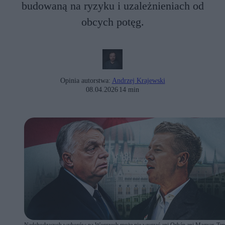
budowaną na ryzyku i uzależnieniach od
obcych potęg.
Opinia autorstwa:
Andrzej Krajewski
08.04.2026
14 min
Nadchodzących wyborów na Węgrzech może nie wygrać ani Orbán ani Magyar. Ten