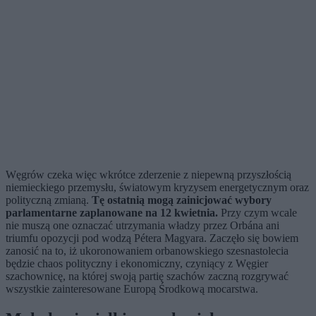
Węgrów czeka więc wkrótce zderzenie z niepewną przyszłością
niemieckiego przemysłu, światowym kryzysem energetycznym oraz
polityczną zmianą.
Tę ostatnią mogą zainicjować wybory
parlamentarne zaplanowane na 12 kwietnia.
Przy czym wcale
nie muszą one oznaczać utrzymania władzy przez Orbána ani
triumfu opozycji pod wodzą Pétera Magyara. Zaczęło się bowiem
zanosić na to, iż ukoronowaniem orbanowskiego szesnastolecia
będzie chaos polityczny i ekonomiczny, czyniący z Węgier
szachownicę, na której swoją partię szachów zaczną rozgrywać
wszystkie zainteresowane Europą Środkową mocarstwa.