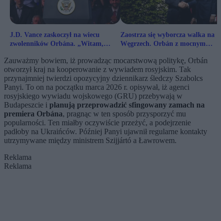
J.D. Vance zaskoczył na wiecu
Zaostrza się wyborcza walka na
zwolenników Orbána. „Witam,
Węgrzech. Orbán z mocnym
panie prezydencie”
wsparciem od USA
Zauważmy bowiem, iż prowadząc mocarstwową politykę, Orbán
otworzył kraj na kooperowanie z wywiadem rosyjskim. Tak
przynajmniej twierdzi opozycyjny dziennikarz śledczy Szabolcs
Panyi. To on na początku marca 2026 r. opisywał, iż agenci
rosyjskiego wywiadu wojskowego (GRU) przebywają w
Budapeszcie i
planują przeprowadzić sfingowany zamach na
premiera Orbána
, pragnąc w ten sposób przysporzyć mu
popularności. Ten miałby oczywiście przeżyć, a podejrzenie
padłoby na Ukraińców. Później Panyi ujawnił regularne kontakty
utrzymywane między ministrem Szijjártó a Ławrowem.
Reklama
Reklama