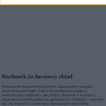
Rachunek za darmowy obiad
Prowadzenie mocarstwowej polityki zagranicznej wymagało
przebudowania Węgier. Zatem ich premier, korzystając z
konstytucyjnej większości, jaką Fidesz zdobywał w wyborach,
przebudował system polityczny, gospodarczy i medialny – wszystko
tak, aby trzymać w swoim ręku najważniejsze nici władzy,