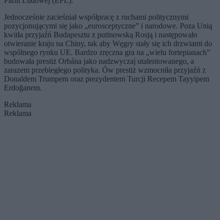
Partii Ludowej (EPL).
Jednocześnie zacieśniał współpracę z ruchami politycznymi
pozycjonującymi się jako „eurosceptyczne” i narodowe. Poza Unią
kwitła przyjaźń Budapesztu z putinowską Rosją i następowało
otwieranie kraju na Chiny, tak aby Węgry stały się ich drzwiami do
wspólnego rynku UE. Bardzo zręczna gra na „wielu fortepianach”
budowała prestiż Orbána jako nadzwyczaj utalentowanego, a
zarazem przebiegłego polityka. Ów prestiż wzmocniła przyjaźń z
Donaldem Trumpem oraz prezydentem Turcji Recepem Tayyipem
Erdoğanem.
Reklama
Reklama