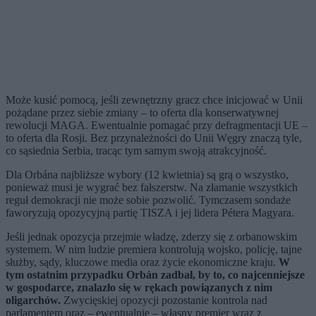
Może kusić pomocą, jeśli zewnętrzny gracz chce inicjować w Unii
pożądane przez siebie zmiany – to oferta dla konserwatywnej
rewolucji MAGA. Ewentualnie pomagać przy defragmentacji UE –
to oferta dla Rosji. Bez przynależności do Unii Węgry znaczą tyle,
co sąsiednia Serbia, tracąc tym samym swoją atrakcyjność.
Dla Orbána najbliższe wybory (12 kwietnia) są grą o wszystko,
ponieważ musi je wygrać bez fałszerstw. Na złamanie wszystkich
reguł demokracji nie może sobie pozwolić. Tymczasem sondaże
faworyzują opozycyjną partię TISZA i jej lidera Pétera Magyara.
Jeśli jednak opozycja przejmie władzę, zderzy się z orbanowskim
systemem. W nim ludzie premiera kontrolują wojsko, policję, tajne
służby, sądy, kluczowe media oraz życie ekonomiczne kraju.
W
tym ostatnim przypadku Orbán zadbał, by to, co najcenniejsze
w gospodarce, znalazło się w rękach powiązanych z nim
oligarchów.
Zwycięskiej opozycji pozostanie kontrola nad
parlamentem oraz – ewentualnie – własny premier wraz z