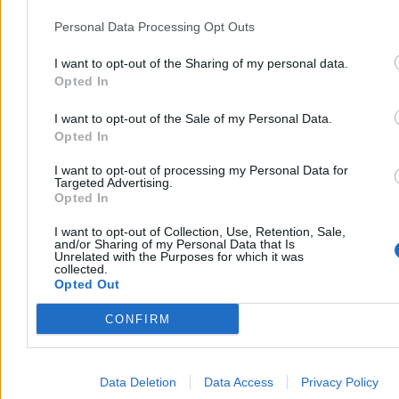
sukces Moskwy w toczącej się wojnie. Bez tego przekreślenie
Trianon będzie niemożliwe.
Kluczowym problemem premiera
Personal Data Processing Opt Outs
Węgier jest jednak to, iż prowadząc grę, musi on cały czas
liczyć na innych. Jego mały kraj samodzielnie bardzo niewiele
I want to opt-out of the Sharing of my personal data.
może.
Jest zbyt słaby, by móc samemu grać na miarę ambicji swego
Opted In
przywódcy.
Reklama
I want to opt-out of the Sale of my Personal Data.
Reklama
Opted In
I want to opt-out of processing my Personal Data for
Targeted Advertising.
Opted In
I want to opt-out of Collection, Use, Retention, Sale,
and/or Sharing of my Personal Data that Is
Unrelated with the Purposes for which it was
collected.
Opted Out
CONFIRM
Data Deletion
Data Access
Privacy Policy