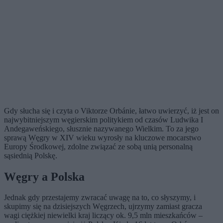
Gdy słucha się i czyta o Viktorze Orbánie, łatwo uwierzyć, iż jest on
najwybitniejszym węgierskim politykiem od czasów Ludwika I
Andegaweńskiego, słusznie nazywanego Wielkim. To za jego
sprawą Węgry w XIV wieku wyrosły na kluczowe mocarstwo
Europy Środkowej, zdolne związać ze sobą unią personalną
sąsiednią Polskę.
Węgry a Polska
Jednak gdy przestajemy zwracać uwagę na to, co słyszymy, i
skupimy się na dzisiejszych Węgrzech, ujrzymy zamiast gracza
wagi ciężkiej niewielki kraj liczący ok. 9,5 mln mieszkańców –