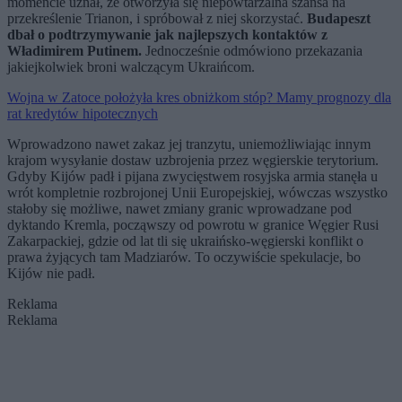
momencie uznał, że otworzyła się niepowtarzalna szansa na
przekreślenie Trianon, i spróbował z niej skorzystać.
Budapeszt
dbał o podtrzymywanie jak najlepszych kontaktów z
Władimirem Putinem.
Jednocześnie odmówiono przekazania
jakiejkolwiek broni walczącym Ukraińcom.
Wojna w Zatoce położyła kres obniżkom stóp? Mamy prognozy dla
rat kredytów hipotecznych
Wprowadzono nawet zakaz jej tranzytu, uniemożliwiając innym
krajom wysyłanie dostaw uzbrojenia przez węgierskie terytorium.
Gdyby Kijów padł i pijana zwycięstwem rosyjska armia stanęła u
wrót kompletnie rozbrojonej Unii Europejskiej, wówczas wszystko
stałoby się możliwe, nawet zmiany granic wprowadzane pod
dyktando Kremla, począwszy od powrotu w granice Węgier Rusi
Zakarpackiej, gdzie od lat tli się ukraińsko‑węgierski konflikt o
prawa żyjących tam Madziarów. To oczywiście spekulacje, bo
Kijów nie padł.
Reklama
Reklama