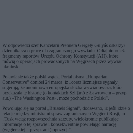
W odpowiedzi szef Kancelarii Premiera Gergely Gulyás oskarżył
dziennikarza o pracę dla zagranicznego wywiadu. Odtajniono też
fragmenty raportów Urzędu Ochrony Konstytucji (AH), które
mówią o operacjach prowadzonych na Węgrzech przez wywiad
ukraiński.
Pojawił się także polski wątek. Portal pisma „Hungarian
Conservative” doniósł 24 marca, iż „coraz liczniejsze sygnały
sugerują, że anonimowa europejska służba wywiadowcza, która
przekazała tę historię (o kontaktach Szijjártó z Ławrowem – przyp.
aut.) »The Washington Post«, może pochodzić z Polski”.
Powołując się na portal „Brussels Signal”, dodawano, iż jeśli idzie o
relacje między ministrami spraw zagranicznych Węgier i Rosji, to
„Tusk wciąż rozpowszechnia zarzuty, wielokrotnie publikując
informacje o tej sprawie i konsekwentnie powielając narrację
(węgierskiej – przyp. aut.) opozycji”.