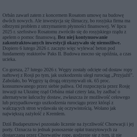
Orbán zawarł zatem z koncernem Rosatom umowę na budowę
dwóch nowych. Ale inwestycja się ślimaczy, bo rosyjska firma ma
olbrzymi problem z utrzymaniem płynności finansowej. W lipcu
2025 r. szefostwo Rosatomu zwróciło się do rosyjskiego rządu z
apelem o pomoc finansową.
Bez niej kontynuowanie
zakontraktowanych inwestycji okazywało się niemożliwe.
Dopiero 6 lutego 2026 r. zaczęto więc wylewać beton pod
fundamenty reaktorów Paks II. Budowa mocno się opóźnia, a czas
ucieka.
Co gorsza, 27 lutego 2026 r. Węgry zostały odcięte od dostaw ropy
naftowej z Rosji po tym, jak uszkodzeniu uległ rurociąg „Przyjaźń”.
Zabolało, bo Węgrzy tą drogą otrzymywali ok. 65 proc.
konsumowanego przez siebie paliwa. Od rozpoczęcia przez Rosję
inwazji na Ukrainę rząd Orbána miał cztery lata, by zadbać o
alternatywne łańcuchy dostaw, zwłaszcza że możliwość celowego
lub przypadkowego uszkodzenia rurociągu przez którąś z
walczących stron wydawała się oczywistością. Wolano jak
największą zażyłość z Kremlem.
Dziś Budapesztowi pozostało liczenie na życzliwość Chorwacji i jej
porty. Oznacza to jednak ponoszenie opłat tranzytowych za
dostarczaną przez Chorwatów ropę, godzenie się z tym, iż nie