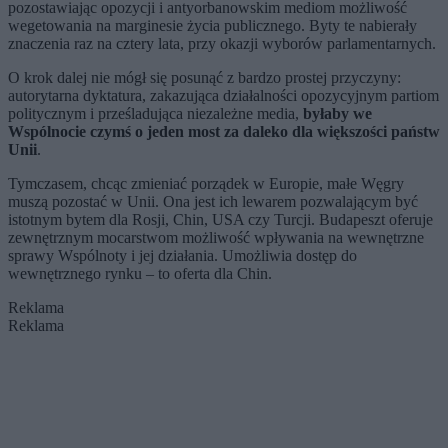
pozostawiając opozycji i antyorbanowskim mediom możliwość
wegetowania na marginesie życia publicznego. Byty te nabierały
znaczenia raz na cztery lata, przy okazji wyborów parlamentarnych.
O krok dalej nie mógł się posunąć z bardzo prostej przyczyny:
autorytarna dyktatura, zakazująca działalności opozycyjnym partiom
politycznym i prześladująca niezależne media,
byłaby we
Wspólnocie czymś o jeden most za daleko dla większości państw
Unii
.
Tymczasem, chcąc zmieniać porządek w Europie, małe Węgry
muszą pozostać w Unii. Ona jest ich lewarem pozwalającym być
istotnym bytem dla Rosji, Chin, USA czy Turcji. Budapeszt oferuje
zewnętrznym mocarstwom możliwość wpływania na wewnętrzne
sprawy Wspólnoty i jej działania. Umożliwia dostęp do
wewnętrznego rynku – to oferta dla Chin.
Reklama
Reklama