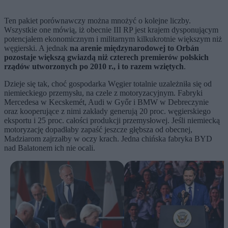
Ten pakiet porównawczy można mnożyć o kolejne liczby.
Wszystkie one mówią, iż obecnie III RP jest krajem dysponującym
potencjałem ekonomicznym i militarnym kilkukrotnie większym niż
węgierski. A jednak
na arenie międzynarodowej to Orbán
pozostaje większą gwiazdą niż czterech premierów polskich
rządów utworzonych po 2010 r., i to razem wziętych
.
Dzieje się tak, choć gospodarka Węgier totalnie uzależniła się od
niemieckiego przemysłu, na czele z motoryzacyjnym. Fabryki
Mercedesa w Kecskemét, Audi w Győr i BMW w Debreczynie
oraz kooperujące z nimi zakłady generują 20 proc. węgierskiego
eksportu i 25 proc. całości produkcji przemysłowej. Jeśli niemiecką
motoryzację dopadłaby zapaść jeszcze głębsza od obecnej,
Madziarom zajrzałby w oczy krach. Jedna chińska fabryka BYD
nad Balatonem ich nie ocali.