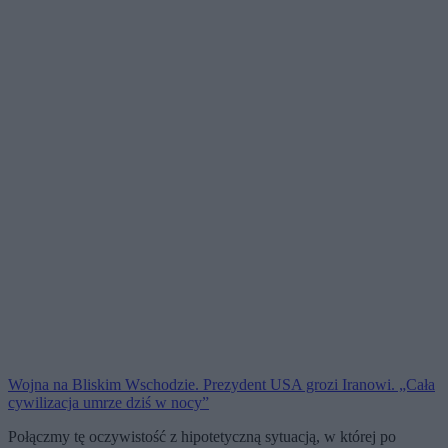
Wojna na Bliskim Wschodzie. Prezydent USA grozi Iranowi. „Cała
cywilizacja umrze dziś w nocy”
Połączmy tę oczywistość z hipotetyczną sytuacją, w której po