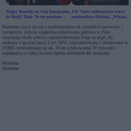
Węgry donosiły na Unię Europejską
J.D. Vance zaskoczył na wiecu
do Rosji? Tusk: To nie powinno
zwolenników Orbána. „Witam,
nikogo dziwić
panie prezydencie”
Podobnie rzecz się ma z uzależnieniem od rosyjskich surowców i
energetyki. Jedyna węgierska elektrownia jądrowa w Paks
zaspokaja około połowy zapotrzebowania kraju na prąd. Jej
reaktory o łącznej mocy 2 tys. MW, zaprojektowane i zbudowane w
ZSRR, przewidziano na ok. 30 lat użytkowania. W tym roku
najmłodszy z całej czwórki będzie obchodził 40. urodziny.
Reklama
Reklama