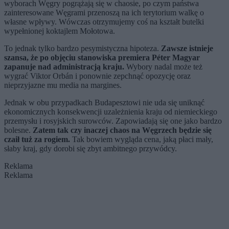
wyborach Węgry pogrążają się w chaosie, po czym państwa
zainteresowane Węgrami przenoszą na ich terytorium walkę o
własne wpływy. Wówczas otrzymujemy coś na kształt butelki
wypełnionej koktajlem Mołotowa.
To jednak tylko bardzo pesymistyczna hipoteza.
Zawsze istnieje
szansa, że po objęciu stanowiska premiera Péter Magyar
zapanuje nad administracją kraju.
Wybory nadal może też
wygrać Viktor Orbán i ponownie zepchnąć opozycję oraz
nieprzyjazne mu media na margines.
Jednak w obu przypadkach Budapesztowi nie uda się uniknąć
ekonomicznych konsekwencji uzależnienia kraju od niemieckiego
przemysłu i rosyjskich surowców. Zapowiadają się one jako bardzo
bolesne.
Zatem tak czy inaczej chaos na Węgrzech będzie się
czaił tuż za rogiem.
Tak bowiem wygląda cena, jaką płaci mały,
słaby kraj, gdy dorobi się zbyt ambitnego przywódcy.
Reklama
Reklama