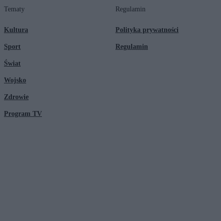
Tematy
Regulamin
Kultura
Polityka prywatności
Sport
Regulamin
Świat
Wojsko
Zdrowie
Program TV
© 2026 Kanał Zero Spółka Akcyjna