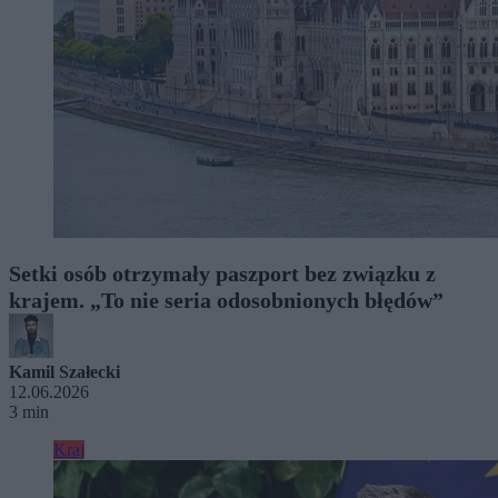
Setki osób otrzymały paszport bez związku z
krajem. „To nie seria odosobnionych błędów”
Kamil Szałecki
12.06.2026
3 min
Kraj