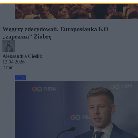
Węgrzy zdecydowali. Europosłanka KO
„zaprasza” Ziobrę
Aleksandra Cieślik
12.04.2026
2 min
Świat