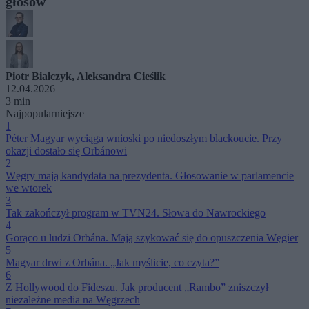
głosów
Piotr Białczyk
,
Aleksandra Cieślik
12.04.2026
3 min
Najpopularniejsze
1
Péter Magyar wyciąga wnioski po niedoszłym blackoucie. Przy
okazji dostało się Orbánowi
2
Węgry mają kandydata na prezydenta. Głosowanie w parlamencie
we wtorek
3
Tak zakończył program w TVN24. Słowa do Nawrockiego
4
Gorąco u ludzi Orbána. Mają szykować się do opuszczenia Węgier
5
Magyar drwi z Orbána. „Jak myślicie, co czyta?”
6
Z Hollywood do Fideszu. Jak producent „Rambo” zniszczył
niezależne media na Węgrzech