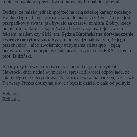
funkcjonowała w sposób kwestionowany formalnie i prawnie.
Dodaje, że należy jednak spojrzeć na całą ścieżkę kariery sędziego
Kapińskiego – i tu nasz rozmówca nie ma zastrzeżeń. – To nie jest
przypadkowy awans, jak bywało za czasów ministra Ziobry, kiedy
nominacje trafiały do Sądu Najwyższego z sądów rejonowych –
faksem, mailem czy SMS-em.
Sędzia Kapiński ma doświadczenie
i wiedzę merytoryczną.
Ryzyko polega jednak na tym, że jego
przeciwnicy – albo zwolennicy utrzymania status quo – będą
podważać jego autorytet właśnie przez pryzmat neo-KRS – ocenia
prof. Bidziński.
Pytany czy ten wybór mówi coś o kierunku, jaki prezydent
Nawrocki chce nadać wymiarowi sprawiedliwości odpowiada, że
tak by tego nie interpretował. Nasz rozmówca ma nadzieję, że nowy
Pierwszy Prezes dotrzyma słowa i będzie działał z dala od polityki.
Reklama
Reklama