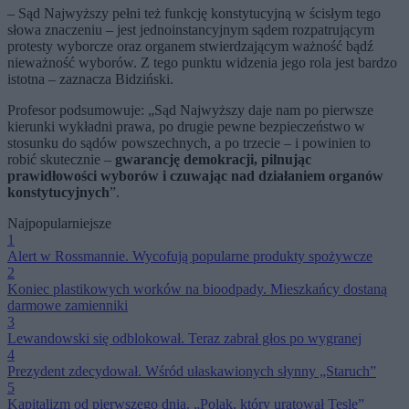
– Sąd Najwyższy pełni też funkcję konstytucyjną w ścisłym tego
słowa znaczeniu – jest jednoinstancyjnym sądem rozpatrującym
protesty wyborcze oraz organem stwierdzającym ważność bądź
nieważność wyborów. Z tego punktu widzenia jego rola jest bardzo
istotna – zaznacza Bidziński.
Profesor podsumowuje: „Sąd Najwyższy daje nam po pierwsze
kierunki wykładni prawa, po drugie pewne bezpieczeństwo w
stosunku do sądów powszechnych, a po trzecie – i powinien to
robić skutecznie –
gwarancję demokracji, pilnując
prawidłowości wyborów i czuwając nad działaniem organów
konstytucyjnych
”.
Najpopularniejsze
1
Alert w Rossmannie. Wycofują popularne produkty spożywcze
2
Koniec plastikowych worków na bioodpady. Mieszkańcy dostaną
darmowe zamienniki
3
Lewandowski się odblokował. Teraz zabrał głos po wygranej
4
Prezydent zdecydował. Wśród ułaskawionych słynny „Staruch”
5
Kapitalizm od pierwszego dnia. „Polak, który uratował Teslę”