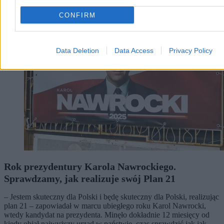
Kraj
CONFIRM
Data Deletion
Data Access
Privacy Policy
Rok prezydentury Karola Nawrockiego.
Sprawdzamy, jak realizuje swój Plan 21
– Jestem skuteczny dla Polski i będę skuteczny dla Polski, realizując
plan 21 – zapowiadał w marcu ubiegłego roku Karol Nawrocki,
wtedy kandydat na prezydenta. Minęło dokładnie 12 miesięcy od
kiedy objął najwyższy urząd w państwie, czas sprawdzić jak jak