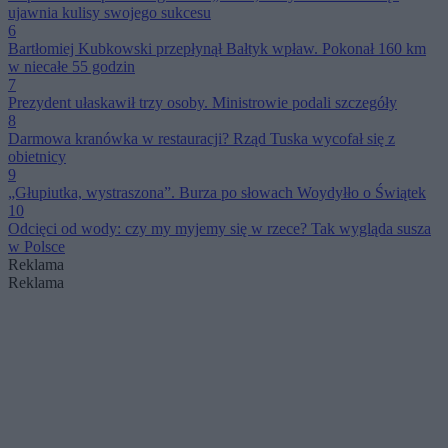
ujawnia kulisy swojego sukcesu
6
Bartłomiej Kubkowski przepłynął Bałtyk wpław. Pokonał 160 km
w niecałe 55 godzin
7
Prezydent ułaskawił trzy osoby. Ministrowie podali szczegóły
8
Darmowa kranówka w restauracji? Rząd Tuska wycofał się z
obietnicy
9
„Głupiutka, wystraszona”. Burza po słowach Woydyłło o Świątek
10
Odcięci od wody: czy my myjemy się w rzece? Tak wygląda susza
w Polsce
Reklama
Reklama