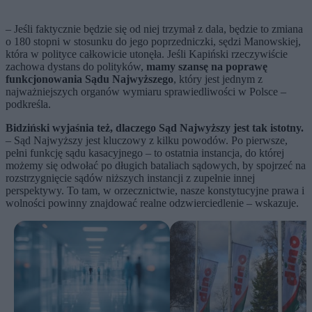
– Jeśli faktycznie będzie się od niej trzymał z dala, będzie to zmiana
o 180 stopni w stosunku do jego poprzedniczki, sędzi Manowskiej,
która w polityce całkowicie utonęła. Jeśli Kapiński rzeczywiście
zachowa dystans do polityków,
mamy szansę na poprawę
funkcjonowania Sądu Najwyższego
, który jest jednym z
najważniejszych organów wymiaru sprawiedliwości w Polsce –
podkreśla.
Bidziński wyjaśnia też, dlaczego Sąd Najwyższy jest tak istotny.
– Sąd Najwyższy jest kluczowy z kilku powodów. Po pierwsze,
pełni funkcję sądu kasacyjnego – to ostatnia instancja, do której
możemy się odwołać po długich bataliach sądowych, by spojrzeć na
rozstrzygnięcie sądów niższych instancji z zupełnie innej
perspektywy. To tam, w orzecznictwie, nasze konstytucyjne prawa i
wolności powinny znajdować realne odzwierciedlenie – wskazuje.