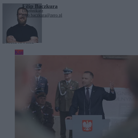
Filip Baczkura
Dziennikarz
filip.baczkura@zero.pl
Tagi:
Sąd Najwyższy
Zobacz również
Kraj