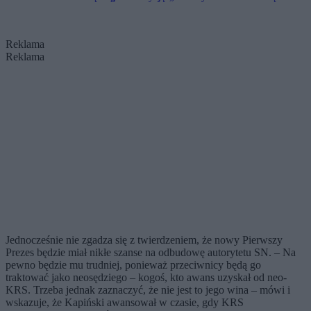
Olsztynie podjął decyzję
Reklama
Reklama
Jednocześnie nie zgadza się z twierdzeniem, że nowy Pierwszy
Prezes będzie miał nikłe szanse na odbudowę autorytetu SN. – Na
pewno będzie mu trudniej, ponieważ przeciwnicy będą go
traktować jako neosędziego – kogoś, kto awans uzyskał od neo-
KRS. Trzeba jednak zaznaczyć, że nie jest to jego wina – mówi i
wskazuje, że Kapiński awansował w czasie, gdy KRS