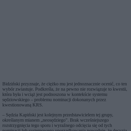
Bidziński przyznaje, że ciężko mu jest jednoznacznie ocenić, co ten
wybór zwiastuje. Podkreśla, że na pewno nie rozwiązuje to kwestii,
która była i wciąż jest podnoszona w kontekście systemu
sędziowskiego – problemu nominacji dokonanych przez
kwestionowaną KRS.
– Sędzia Kapiński jest kolejnym przedstawicielem tej grupy,
określanym mianem „neosędziego". Brak wcześniejszego
rozstrzygnięcia tego sporu i wyraźnego odcięcia się od tych
nominacji lub systemowego uporządkowania powoduje, że decyzja