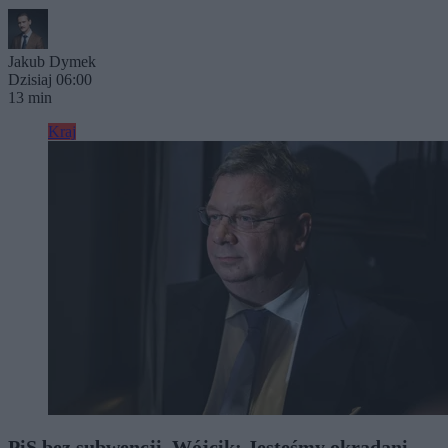
Jakub Dymek
Dzisiaj 06:00
13 min
Kraj
PiS bez subwencji. Wójcik: Jesteśmy okradani