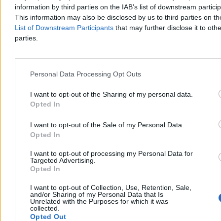
information by third parties on the IAB’s list of downstream partici
This information may also be disclosed by us to third parties on t
List of Downstream Participants
that may further disclose it to othe
parties.
Personal Data Processing Opt Outs
I want to opt-out of the Sharing of my personal data.
Opted In
Prezydent zmarnował ten rok. A i tak zbudował
sobie silną pozycję
I want to opt-out of the Sale of my Personal Data.
Opted In
Prezydent Karol Nawrocki nie wybił się w pierwszym roku
swojego urzędowania ponad przeciętność. I co? Wystarczyło. Z
I want to opt-out of processing my Personal Data for
pomocą przyszli mu urojeniowcy ze swoimi histerycznymi atakami.
Targeted Advertising.
Opted In
I want to opt-out of Collection, Use, Retention, Sale,
and/or Sharing of my Personal Data that Is
Jan Wróbel
Unrelated with the Purposes for which it was
Dzisiaj 06:02
collected.
4 min
Opted Out