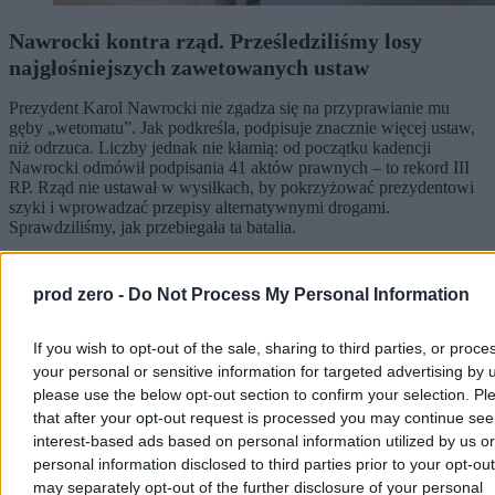
Nawrocki kontra rząd. Prześledziliśmy losy
najgłośniejszych zawetowanych ustaw
Prezydent Karol Nawrocki nie zgadza się na przyprawianie mu
gęby „wetomatu”. Jak podkreśla, podpisuje znacznie więcej ustaw,
niż odrzuca. Liczby jednak nie kłamią: od początku kadencji
Nawrocki odmówił podpisania 41 aktów prawnych – to rekord III
RP. Rząd nie ustawał w wysiłkach, by pokrzyżować prezydentowi
szyki i wprowadzać przepisy alternatywnymi drogami.
Sprawdziliśmy, jak przebiegała ta batalia.
prod zero -
Do Not Process My Personal Information
Krzysztof Jabłonowski
Dzisiaj 06:03
If you wish to opt-out of the sale, sharing to third parties, or proce
9 min
your personal or sensitive information for targeted advertising by 
Kraj
please use the below opt-out section to confirm your selection. Pl
that after your opt-out request is processed you may continue see
interest-based ads based on personal information utilized by us or
personal information disclosed to third parties prior to your opt-ou
may separately opt-out of the further disclosure of your personal