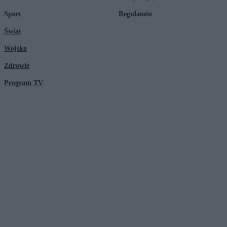
Sport
Regulamin
Świat
Wojsko
Zdrowie
Program TV
© 2026 Kanał Zero Spółka Akcyjna