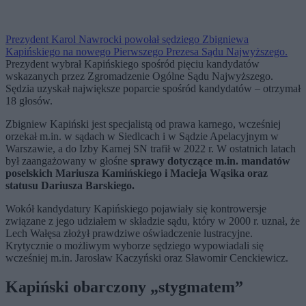
Prezydent Karol Nawrocki powołał sędziego Zbigniewa
Kapińskiego na nowego Pierwszego Prezesa Sądu Najwyższego.
Prezydent wybrał Kapińskiego spośród pięciu kandydatów
wskazanych przez Zgromadzenie Ogólne Sądu Najwyższego.
Sędzia uzyskał największe poparcie spośród kandydatów – otrzymał
18 głosów.
Zbigniew Kapiński jest specjalistą od prawa karnego, wcześniej
orzekał m.in. w sądach w Siedlcach i w Sądzie Apelacyjnym w
Warszawie, a do Izby Karnej SN trafił w 2022 r. W ostatnich latach
był zaangażowany w głośne
sprawy dotyczące m.in. mandatów
poselskich Mariusza Kamińskiego i Macieja Wąsika oraz
statusu Dariusza Barskiego.
Wokół kandydatury Kapińskiego pojawiały się kontrowersje
związane z jego udziałem w składzie sądu, który w 2000 r. uznał, że
Lech Wałęsa złożył prawdziwe oświadczenie lustracyjne.
Krytycznie o możliwym wyborze sędziego wypowiadali się
wcześniej m.in. Jarosław Kaczyński oraz Sławomir Cenckiewicz.
Kapiński obarczony „stygmatem”