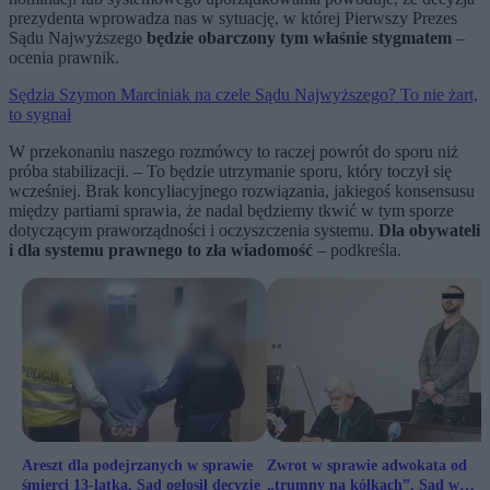
prezydenta wprowadza nas w sytuację, w której Pierwszy Prezes
Sądu Najwyższego
będzie obarczony tym właśnie stygmatem
–
ocenia prawnik.
Sędzia Szymon Marciniak na czele Sądu Najwyższego? To nie żart,
to sygnał
W przekonaniu naszego rozmówcy to raczej powrót do sporu niż
próba stabilizacji. – To będzie utrzymanie sporu, który toczył się
wcześniej. Brak koncyliacyjnego rozwiązania, jakiegoś konsensusu
między partiami sprawia, że nadal będziemy tkwić w tym sporze
dotyczącym praworządności i oczyszczenia systemu.
Dla obywateli
i dla systemu prawnego to zła wiadomość
– podkreśla.
Areszt dla podejrzanych w sprawie
Zwrot w sprawie adwokata od
śmierci 13-latka. Sąd ogłosił decyzję
„trumny na kółkach”. Sąd w