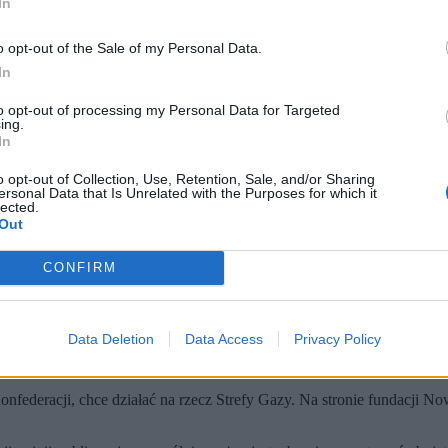
In
o opt-out of the Sale of my Personal Data.
In
to opt-out of processing my Personal Data for Targeted
ing.
In
o opt-out of Collection, Use, Retention, Sale, and/or Sharing
ersonal Data that Is Unrelated with the Purposes for which it
lected.
Out
a Płaczka z Konfederacji? (fot. Marcin Obara / PAP)
CONFIRM
iera pieniądze na wsparcie Strefy Gazy.
eniądze mają być przeznaczone na cele statutowe. Nie wiadomo jedna
aną w całości przeznaczone na działania fundacji dotyczące Strefy
j.
Data Deletion
Data Access
Privacy Policy
Sadło, publicystka i ekspertka sektora pozarządowego. Sposób, w j
federacji, chce działać na rzecz Strefy Gazy. Na stronie fundacji No