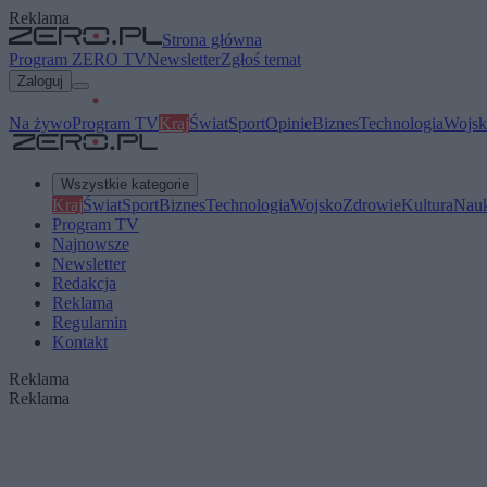
Reklama
Strona główna
Program ZERO TV
Newsletter
Zgłoś temat
Zaloguj
Na żywo
Program TV
Kraj
Świat
Sport
Opinie
Biznes
Technologia
Wojsk
Wszystkie kategorie
Kraj
Świat
Sport
Biznes
Technologia
Wojsko
Zdrowie
Kultura
Nau
Program TV
Najnowsze
Newsletter
Redakcja
Reklama
Regulamin
Kontakt
Reklama
Reklama