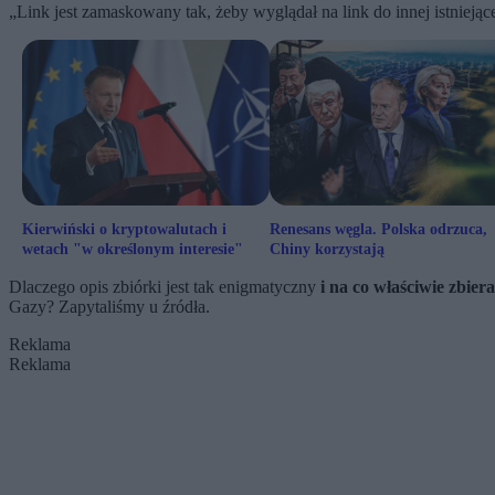
„Link jest zamaskowany tak, żeby wyglądał na link do innej istniejąc
Kierwiński o kryptowalutach i
Renesans węgla. Polska odrzuca,
wetach "w określonym interesie"
Chiny korzystają
Dlaczego opis zbiórki jest tak enigmatyczny
i na co właściwie zbie
Gazy? Zapytaliśmy u źródła.
Reklama
Reklama