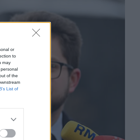
sonal or
ection to
ou may
 personal
out of the
 downstream
B’s List of