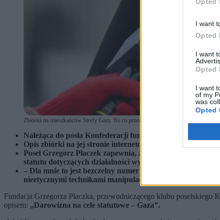
Opted 
I want t
Opted 
I want 
Advertis
Opted 
I want t
of my P
was col
Opted 
Zbiórka na mieszkańców Strefy Gazy. Na co przeznaczy pieniądze fundacja Grzegorz
Należąca do posła Konfederacji fundacja Nowe Spektrum zb
Opis zbiórki na jej stronie internetowej jest niejasny. Pi
Poseł Grzegorz Płaczek zapewnia, że zebrane pieniądze zost
statutu dotyczących działalności wydawniczej i edukacyjne
– Dla mnie to jest bezczelny numer – komentuje Katarzyna 
nieetycznymi technikami manipulacji w internecie.
Fundacja Grzegorza Płaczka, przewodniczącego klubu poselskiego Kon
opisem:
„Darowizna na cele statutowe – Gaza”.