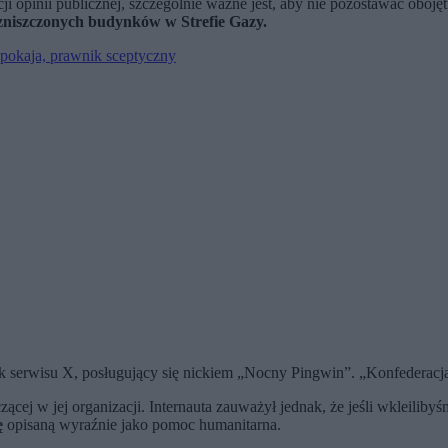
 opinii publicznej, szczególnie ważne jest, aby nie pozostawać oboję
zniszczonych budynków w Strefie Gazy.
pokaja, prawnik sceptyczny
ik serwisu X, posługujący się nickiem „Nocny Pingwin”. „Konfederac
zącej w jej organizacji. Internauta zauważył jednak, że jeśli wkleili
kę
opisaną wyraźnie jako pomoc humanitarna.