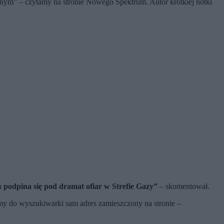
tnym” – czytamy na stronie Nowego Spektrum. Autor krótkiej notki
ja
podpina się pod dramat ofiar w Strefie Gazy”
– skomentował.
byśmy do wyszukiwarki sam adres zamieszczony na stronie –