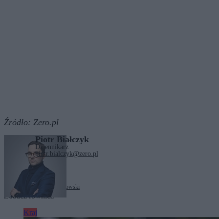
Źródło:
Zero.pl
Piotr Białczyk
Dziennikarz
piotr.bialczyk@zero.pl
Tagi:
LGBT
Rafał Trzaskowski
Zobacz również
Kraj