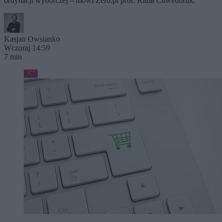
ordynacji wyborczej – mówi Zero.pl prof. Rafał Chwedoruk.
Kasjan Owsianko
Wczoraj 14:59
7 min
Kraj