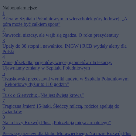
Najpopularniejsze
1
Afera w Szpitalu Południowym to wierzchołek góry lodowej. „A
góra może być całkiem spora”
2
Nawrocki niszczy, ale wajb się zgadza. O roku prezydentury
3
Upały do 38 stopni i nawałnice. IMGW i RCB wydały alerty dla
Polski
4
Mniej łóżek dla pacjentów, więcej gabinetów dla lekarzy.
Ujawniamy zmiany w Szpitalu Południowym
5
Trzaskowski przedstawił wyniki audytu w Szpitalu Południowym.
„Rekordowy dyżur to 110 godzin”
6
Tusk o Giertychu: „Nie jest świętą krową”
7
Tragiczna śmierć 15-latki. Śledczy milczą, rodzice apelują do
świadków
8
Na to liczy Rozwój Plus. „Potrzebują mięsa armatniego”
9
Pierwszy przelew dla klubu Morawieckiego. Na razie Rozwój Plus