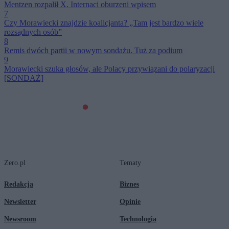
Mentzen rozpalił X. Internaci oburzeni wpisem
7
Czy Morawiecki znajdzie koalicjanta? „Tam jest bardzo wiele
rozsądnych osób”
8
Remis dwóch partii w nowym sondażu. Tuż za podium
9
Morawiecki szuka głosów, ale Polacy przywiązani do polaryzacji
[SONDAŻ]
Zero.pl
Tematy
Redakcja
Biznes
Newsletter
Opinie
Newsroom
Technologia