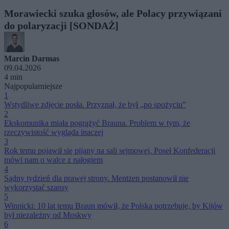
Morawiecki szuka głosów, ale Polacy przywiązani
do polaryzacji [SONDAŻ]
Marcin Darmas
09.04.2026
4 min
Najpopularniejsze
1
Wstydliwe zdjęcie posła. Przyznał, że był „po spożyciu”
2
Ekskomunika miała pogrążyć Brauna. Problem w tym, że
rzeczywistość wygląda inaczej
3
Rok temu pojawił się pijany na sali sejmowej. Poseł Konfederacji
mówi nam o walce z nałogiem
4
Sądny tydzień dla prawej strony. Mentzen postanowił nie
wykorzystać szansy
5
Winnicki: 10 lat temu Braun mówił, że Polska potrzebuje, by Kijów
był niezależny od Moskwy
6