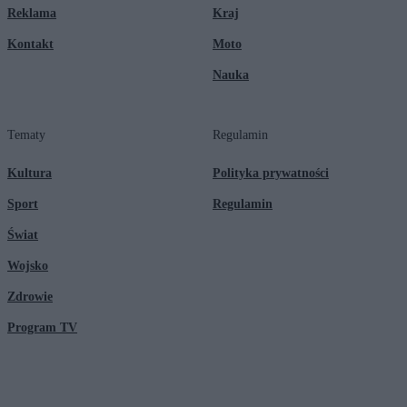
Reklama
Kraj
Kontakt
Moto
Nauka
Tematy
Regulamin
Kultura
Polityka prywatności
Sport
Regulamin
Świat
Wojsko
Zdrowie
Program TV
© 2026 Kanał Zero Spółka Akcyjna