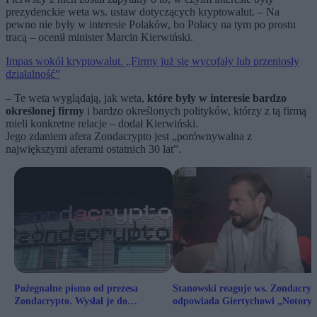
prezydenckie weta ws. ustaw dotyczących kryptowalut. – Na
pewno nie były w interesie Polaków, bo Polacy na tym po prostu
tracą – ocenił minister Marcin Kierwiński.
Impas wokół kryptowalut. „Firmy już się wycofały lub przeniosły
działalność”
– Te weta wyglądają, jak weta,
które były w interesie bardzo
określonej firmy
i bardzo określonych polityków, którzy z tą firmą
mieli konkretne relacje – dodał Kierwiński.
Jego zdaniem afera Zondacrypto jest „porównywalna z
największymi aferami ostatnich 30 lat”.
Pożegnalne pismo od prezesa
Stanowski reaguje ws. Zondacryp
Zondacrypto. Wysłał je do
odpowiada Giertychowi „Notoryc
współpracowników
kłamca”