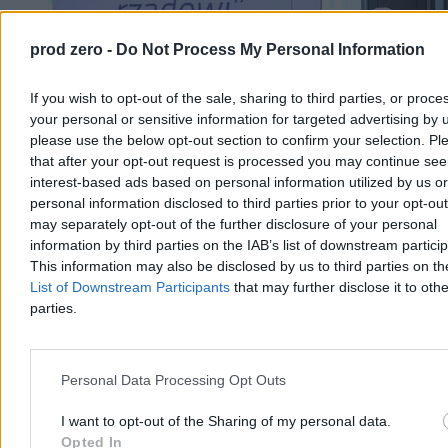
prod zero -
Do Not Process My Personal Information
If you wish to opt-out of the sale, sharing to third parties, or proce
your personal or sensitive information for targeted advertising by 
please use the below opt-out section to confirm your selection. Pl
that after your opt-out request is processed you may continue see
interest-based ads based on personal information utilized by us or
personal information disclosed to third parties prior to your opt-ou
PiS szuka nowego otwarcia. Konferencja
may separately opt-out of the further disclosure of your personal
programowa w rocznicę prezydentury
information by third parties on the IAB’s list of downstream partici
Nawrockiego
This information may also be disclosed by us to third parties on t
List of Downstream Participants
that may further disclose it to othe
Pod hasłem „Ku nowemu rządowi” Prawo i Sprawiedliwość
parties.
zorganizowało konferencję programową partii, która zbiegła się z
rocznicą zaprzysiężenia prezydenta Karola Nawrockiego. Podczas
wydarzenia głos zabrali m.in. Jarosław Kaczyński i Przemysław
Czarnek. Sytuację ugrupowania i rosnącą konkurencję na prawej
Personal Data Processing Opt Outs
stronie sceny politycznej komentuje dla nas dr hab. Piotr Borowiec z
UJ.
I want to opt-out of the Sharing of my personal data.
Opted In