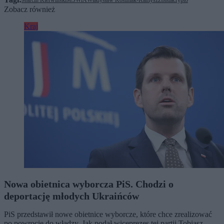
Marcin Kierwiński
MSWiA
Władysław Kosiniak-Kamysz
Zondacrypto
Zobacz również
Kraj
Nowa obietnica wyborcza PiS. Chodzi o
deportację młodych Ukraińców
PiS przedstawił nowe obietnice wyborcze, które chce zrealizować
po powrocie do władzy. Jak podał wiceprezes tej partii Tobiasz