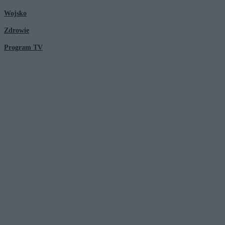
Wojsko
Zdrowie
Program TV
© 2026 Kanał Zero Spółka Akcyjna