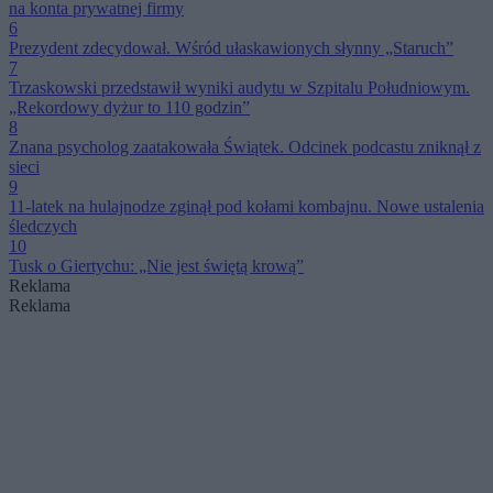
na konta prywatnej firmy
6
Prezydent zdecydował. Wśród ułaskawionych słynny „Staruch”
7
Trzaskowski przedstawił wyniki audytu w Szpitalu Południowym.
„Rekordowy dyżur to 110 godzin”
8
Znana psycholog zaatakowała Świątek. Odcinek podcastu zniknął z
sieci
9
11-latek na hulajnodze zginął pod kołami kombajnu. Nowe ustalenia
śledczych
10
Tusk o Giertychu: „Nie jest świętą krową”
Reklama
Reklama