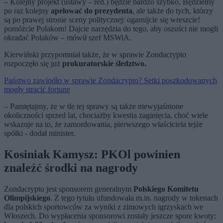
– Kolejny projekt (ustawy – red.) będzie bardzo szybko. Będziemy
po raz kolejny
apelować do prezydenta
, ale także do tych, którzy
są po prawej stronie sceny politycznej: ogarnijcie się wreszcie!
pomóżcie Polakom! Dajcie narzędzia do tego, aby oszuści nie mogli
okradać Polaków – mówił szef MSWiA.
Kierwiński przypomniał także, że w sprawie Zondacrypto
rozpoczęło się już
prokuratorskie śledztwo.
Państwo zawiodło w sprawie Zondacrypto? Setki poszkodowanych
mogły stracić fortunę
– Pamiętajmy, że w tle tej sprawy są także niewyjaśnione
okoliczności sprzed lat, chociażby kwestia zaginięcia, choć wiele
wskazuje na to, że zamordowania, pierwszego właściciela tejże
spółki - dodał minister.
Kosiniak Kamysz: PKOl powinien
znaleźć środki na nagrody
Zondacrypto jest sponsorem generalnym
Polskiego Komitetu
Olimpijskiego
. Z tego tytułu ufundowała m.in. nagrody w tokenach
dla polskich sportowców za wyniki z zimowych igrzyskach we
Włoszech. Do wypłacenia sponsorowi zostały jeszcze spore kwoty: