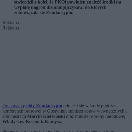
stwierdził z kolei, że PKOl powinien znaleźć środki na
wypłatę nagród dla olimpijczyków, do których
zobowiązała się Zondacrypto.
Reklama
Reklama
Do tematu
giełdy Zondacrypto
odnieśli się w środę podczas
konferencji prasowej w Gostyninie minister spraw wewnętrznych i
administracji
Marcin Kierwiński
oraz minister obrony narodowej
Władysław Kosiniak-Kamysz.
Pierwszy z nich został zapytany o to, w czyim interesie były