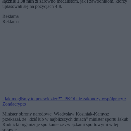
łącznie 1,38 mln zł
zarówno medalistom, jak i zawodnikom, którzy
uplasowali się na pozycjach 4-8.
Reklama
Reklama
„Jak mogliśmy to przewidzieć?”. PKOl nie zakończy współpracy z
Zondacrypto
Minister obrony narodowej Władysław Kosiniak-Kamysz
przekazał, że „dziś lub w najbliższych dniach” minister sportu Jakub
Rudnicki organizuje spotkanie ze związkami sportowymi w tej
sprawie.