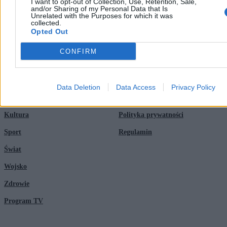
I want to opt-out of Collection, Use, Retention, Sale,
Newsroom
Technologia
and/or Sharing of my Personal Data that Is
Unrelated with the Purposes for which it was
collected.
Reklama
Kraj
Opted Out
Kontakt
Moto
CONFIRM
Nauka
Data Deletion
Data Access
Privacy Policy
Tematy
Regulamin
Kultura
Polityka prywatności
Sport
Regulamin
Świat
Wojsko
Zdrowie
Program TV