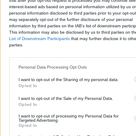
that after your opt-out request is processed you may continue see
12:02
Pożar w Wodzisławiu Śląskim. Jedna osoba nie żyje, sześć w
interest-based ads based on personal information utilized by us or
szpitalu
personal information disclosed to third parties prior to your opt-ou
11:21
Samochody w Europie się starzeją. Szykujcie się na dotkliwe
kary za ich niewymienianie
may separately opt-out of the further disclosure of your personal
11:09
„Zdrowe brzuszki naszych dzieci”. Trwa 34. Finał WOŚP
information by third parties on the IAB’s list of downstream partici
08:43
Trzy miliony Polaków wpadnie w drugi próg podatkowy.
This information may also be disclosed by us to third parties on t
Polska 2050 wzywa do reform
List of Downstream Participants
that may further disclose it to othe
07:49
Zamieszki w Minneapolis. Funkcjonariusze ICE zastrzelili 37-
parties.
latka
06:48
Ambasador USA komentuje słowa Trumpa. „Głęboki
szacunek dla poświęcenia Polski”
Personal Data Processing Opt Outs
I want to opt-out of the Sharing of my personal data.
Opted In
I want to opt-out of the Sale of my Personal Data.
Opted In
Zero.pl
Tematy
I want to opt-out of processing my Personal Data for
Targeted Advertising.
Redakcja
Biznes
Opted In
Newsletter
Opinie