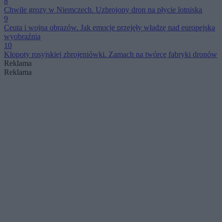
8
Chwile grozy w Niemczech. Uzbrojony dron na płycie lotniska
9
Ceuta i wojna obrazów. Jak emocje przejęły władzę nad europejską
wyobraźnią
10
Kłopoty rosyjskiej zbrojeniówki. Zamach na twórcę fabryki dronów
Reklama
Reklama