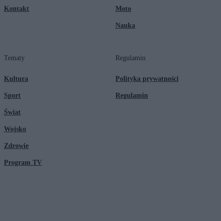
Kontakt
Moto
Nauka
Tematy
Regulamin
Kultura
Polityka prywatności
Sport
Regulamin
Świat
Wojsko
Zdrowie
Program TV
© 2026 Kanał Zero Spółka Akcyjna