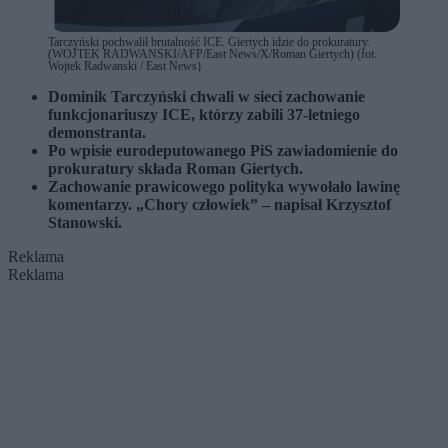
Tarczyński pochwalił brutalność ICE. Giertych idzie do prokuratury.
(WOJTEK RADWANSKI/AFP/East News/X/Roman Giertych) (fot.
Wojtek Radwanski / East News)
Dominik Tarczyński chwali w sieci zachowanie
funkcjonariuszy ICE, którzy zabili 37-letniego
demonstranta.
Po wpisie eurodeputowanego PiS zawiadomienie do
prokuratury składa Roman Giertych.
Zachowanie prawicowego polityka wywołało lawinę
komentarzy. „Chory człowiek” – napisał Krzysztof
Stanowski.
Reklama
Reklama