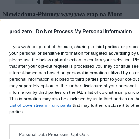
Niewiadoma-Phinney wygrywa etap na Mont
Ventoux. Polka liderką Tour de France
prod zero -
Do Not Process My Personal Information
Katarzyna Niewiadoma-Phinney (Canyon-SRAM) wygrała 7. etap
Tour de France Kobiet, kończący się na szczycie Mont Ventoux, i
została nową liderką klasyfikacji generalnej. To jej pierwsze
If you wish to opt-out of the sale, sharing to third parties, or proce
etapowe zwycięstwo od 2019 r. Ósma na etapie była Dominika
your personal or sensitive information for targeted advertising by 
Włodarczyk (UAE Team ADQ), tracąc 3 minuty i 26 sekund.
please use the below opt-out section to confirm your selection. Pl
that after your opt-out request is processed you may continue see
interest-based ads based on personal information utilized by us or
personal information disclosed to third parties prior to your opt-ou
Tomasz Pałasz
Wczoraj 19:27
may separately opt-out of the further disclosure of your personal
3 min
information by third parties on the IAB’s list of downstream partici
Reklama
This information may also be disclosed by us to third parties on t
Reklama
List of Downstream Participants
that may further disclose it to othe
parties.
Personal Data Processing Opt Outs