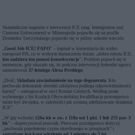
Skandaliczne nagranie z interwencji ICE (ang. Immigration and
Customs Enforcement) w Minneapolis pojawiło się na profile
Dominika Tarczyńskiego pojawiło się w późny sobotni wieczór.
„
Good Job ICE! FAFO
” – napisał w komentarzu do wideo
europoseł PiS, co w wolnym tłumaczeniu brzmi: „dobra robota ICE,
kto zadziera ten ponosi konsekwencje
”. Problem pojawił się w
momencie, gdy okazało się, że podczas interwencji federalni agenci
zamordowali
37-letniego Alexa Prettiego
.
„Dość.
Składam zawiadomienie na tego degenerata
. Kto
pochwala dokonanie zbrodni zabójstwa podlega odpowiedzialności
karnej” – zareagował w sieci Roman Giertych. Według posła
wybranego z list Koalicji Obywatelskiej kwalifikacja przestępstwa
może być dwojaka, w zależności jak zostaną zdefiniowane działania
ICE”.
„W grę wchodzi
126a kk w zw. z 118a ust 1 pkt. 1 lub 255 par. 3
kk
” – doprecyzował prawnik. Pierwsze przestępstwo dotyczy
„pochwala popełnienie czynu określonego w przepisach” i
zagrożone jest karą więzienia od 3 miesięcy do 5 lat
.