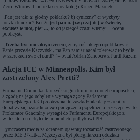
„
Chory człowiek
” – ocenił Krzysztof Stanowski, założyciel Kanału
Zero. Wtórował mu redakcyjny kolega Robert Mazurek.
„Pan jest tak: a) głodny poklasku? b) cyniczny? c) wyzbyty
ludzkich uczuć? Bo, że
jest pan najzwyczajniej w świecie,
excusez le mot, pier…
, to od jakiegoś czasu wiemy” – ocenił
publicysta.
„
Trzeba być moralnym zerem
, żeby coś takiego opublikować.
Panie prezesie Kaczyński, ma Pan zamiar nadal tolerować to bydlę
w szeregach swojej partii?” – pytał Adrian Zandberg z Partii Razem.
Akcja ICE w Minneapolis. Kim był
zastrzelony Alex Pretti?
Formalnie Dominika Tarczyńskiego chroni immunitet europoselski,
a zgodę na jego uchylenie wymaga zgody Parlamentu
Europejskiego. Jeśli po otrzymaniu zawiadomienia prokuratura
dopatrzy się uzasadnionego podejrzenia popełnienia przestępstwa to
Prokurator Generalny wystąpi do Parlamentu Europejskiego z
wnioskiem o uchylenie immunitetu politykowi PiS.
Tymczasem media za oceanem ujawniły tożsamość zastrzelonego
przez ICE 37-latka. Mężczyzna był pielęgniarzem oddziału