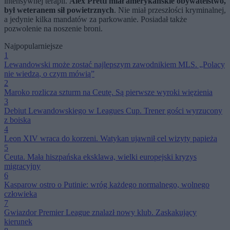
intensywnej terapii.
Alex Pretti miał amerykańskie obywatelstwo,
był weteranem sił powietrznych
. Nie miał przeszłości kryminalnej,
a jedynie kilka mandatów za parkowanie. Posiadał także
pozwolenie na noszenie broni.
Najpopularniejsze
1
Lewandowski może zostać najlepszym zawodnikiem MLS. „Polacy
nie wiedzą, o czym mówią”
2
Maroko rozlicza szturm na Ceutę. Są pierwsze wyroki więzienia
3
Debiut Lewandowskiego w Leagues Cup. Trener gości wyrzucony
z boiska
4
Leon XIV wraca do korzeni. Watykan ujawnił cel wizyty papieża
5
Ceuta. Mała hiszpańska eksklawa, wielki europejski kryzys
migracyjny
6
Kasparow ostro o Putinie: wróg każdego normalnego, wolnego
człowieka
7
Gwiazdor Premier League znalazł nowy klub. Zaskakujący
kierunek