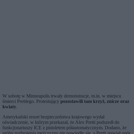
W sobotę w Minneapolis trwały demonstracje, m.in. w miejscu
śmierci Prettiego. Protestujący
pozostawili tam krzyż, znicze oraz
kwiaty
.
Amerykański resort bezpieczeństwa krajowego wydał
oświadczenie, w którym przekazał, że Alex Pretti podszedł do
funkcjonariuszy ICE z pistoletem półautomatycznym. Dodano, że
próby rozbrojenia mężczyzny nie powiodły się, a Pretti stawiał opór