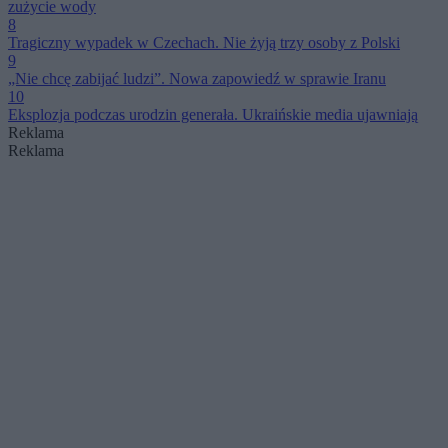
zużycie wody
8
Tragiczny wypadek w Czechach. Nie żyją trzy osoby z Polski
9
„Nie chcę zabijać ludzi”. Nowa zapowiedź w sprawie Iranu
10
Eksplozja podczas urodzin generała. Ukraińskie media ujawniają
Reklama
Reklama