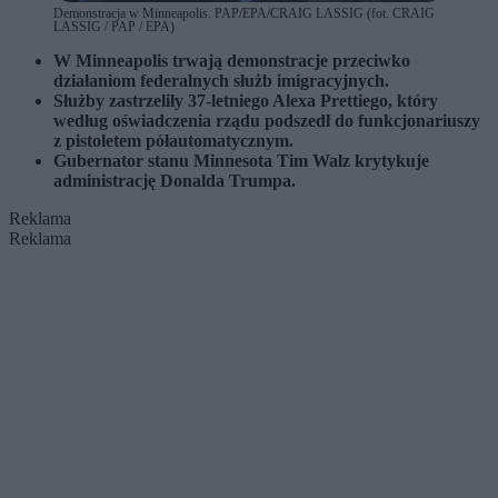
Demonstracja w Minneapolis. PAP/EPA/CRAIG LASSIG (fot. CRAIG
LASSIG / PAP / EPA)
W Minneapolis trwają demonstracje przeciwko
działaniom federalnych służb imigracyjnych.
Służby zastrzeliły 37-letniego Alexa Prettiego, który
według oświadczenia rządu podszedł do funkcjonariuszy
z pistoletem półautomatycznym.
Gubernator stanu Minnesota Tim Walz krytykuje
administrację Donalda Trumpa.
Reklama
Reklama