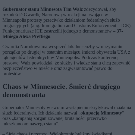
Gubernator stanu Minnesota Tim Walz
zdecydował, aby
rozmieścić Gwardię Narodową w reakcji na trwające w
Minneapolis protesty przeciwko działaniom federalnych służb
imigracyjnych (ang. Immigration and Customs Enforcement – ICE).
Funkcjonariusze ICE zastrzelili jednego z demonstrantów –
37-
letniego Alexa Prettiego
.
Gwardia Narodowa ma wesprzeć lokalne służby w utrzymaniu
porządku po drugiej w ostatnim miesiącu śmierci obywatela USA z
rąk agentów federalnych w Minneapolis. Podczas konferencji
prasowej Walz powiedział, że służby i władze stanu chcą zapewnić
bezpieczeństwo w mieście oraz zagwarantować prawo do
protestów.
Chaos w Minnesocie. Śmierć drugiego
demonstranta
Gubernator Minnesoty w swoim wystąpieniu skrytykował działania
służb federalnych. Ich działania nazwał „
okupacją Minnesoty
”
oraz „kampanią zorganizowanej brutalności przeciwko
mieszkańcom naszego stanu”.
– Sieją chaos i przemoc. Wielokrotnie byliśmy świadkami