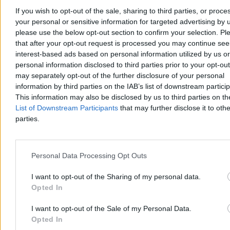
If you wish to opt-out of the sale, sharing to third parties, or proce
your personal or sensitive information for targeted advertising by 
please use the below opt-out section to confirm your selection. Pl
that after your opt-out request is processed you may continue see
Kłopoty rosyjskiej zbrojeniówki. Zamach na
interest-based ads based on personal information utilized by us or
twórcę fabryki dronów
personal information disclosed to third parties prior to your opt-ou
may separately opt-out of the further disclosure of your personal
W eksplozji samochodu pod Jekaterynburgiem ciężko ranny został
Władimir Tkaczuk, twórca fabryki Urałdronzawod dostarczającej
information by third parties on the IAB’s list of downstream partici
drony bojowe dla rosyjskiej armii. Biznesmen walczy o życie w
This information may also be disclosed by us to third parties on t
szpitalu, a jego kierowca zginął na miejscu. To kolejny atak na
List of Downstream Participants
that may further disclose it to othe
osoby związane z wojną.
parties.
Tomasz Pałasz
Personal Data Processing Opt Outs
Wczoraj 21:28
3 min
I want to opt-out of the Sharing of my personal data.
Reklama
Opted In
Reklama
I want to opt-out of the Sale of my Personal Data.
Opted In