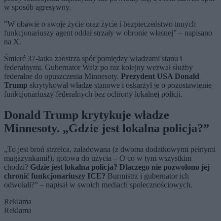
w sposób agresywny.
"W obawie o swoje życie oraz życie i bezpieczeństwo innych
funkcjonariuszy agent oddał strzały w obronie własnej” – napisano
na X.
Śmierć 37-latka zaostrza spór pomiędzy władzami stanu i
federalnymi. Gubernator Walz po raz kolejny wezwał służby
federalne do opuszczenia Minnesoty.
Prezydent USA Donald
Trump
skrytykował władze stanowe i oskarżył je o pozostawienie
funkcjonariuszy federalnych bez ochrony lokalnej policji.
Donald Trump krytykuje władze
Minnesoty. „Gdzie jest lokalna policja?”
„To jest broń strzelca, załadowana (z dwoma dodatkowymi pełnymi
magazynkami!), gotowa do użycia – O co w tym wszystkim
chodzi?
Gdzie jest lokalna policja? Dlaczego nie pozwolono jej
chronić funkcjonariuszy ICE?
Burmistrz i gubernator ich
odwołali?” – napisał w swoich mediach społecznościowych.
Reklama
Reklama