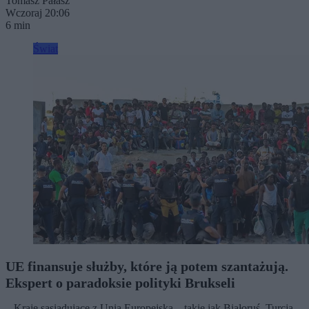
Tomasz Pałasz
Wczoraj 20:06
6 min
Świat
UE finansuje służby, które ją potem szantażują.
Ekspert o paradoksie polityki Brukseli
– Kraje sąsiadujące z Unią Europejską – takie jak Białoruś, Turcja,