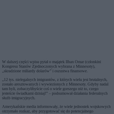
W dalszej części wpisu pytał o majątek Ilhan Omar (członkini
Kongresu Stanów Zjednoczonych wybrana z Minnesoty),
„skradzione miliardy dolarów” i oszustwa finansowe.
„12 tys. nielegalnych imigrantów, z których wielu jest brutalnych,
zostało aresztowanych i wywiezionych z Minnesoty. Gdyby nadal
tam byli, zobaczylibyście coś o wiele gorszego niż to, czego
jesteście świadkami dzisiaj!” – podsumował działania federalnych
służb imigracyjnych.
Amerykańskie media informowały, że wiele jednostek wojskowych
otrzymało rozkaz, aby przygotować się do potencjalnego