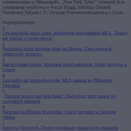
rozmieszczenia w Minneapolis. „New York Times” wymienił m.in.
żandarmerię wojskową w Forcie Bragg, żołnierzy Gwardii
Narodowej Teksasu i 11. Dywizję Powietrznodesantową z Alaski.
Najpopularniejsze
1
Lewandowski może zostać najlepszym zawodnikiem MLS. „Polacy
nie wiedzą, o czym mówią”
2
Rumuńska armia detonuje skały na Dunaju. Chce uratować
elektrownię atomową
3
Maroko miało ostrzec Hiszpanię przed szturmem. Kulisy kryzysu w
Ceucie
4
Lewandowski strzela dwa gole, MLS ogłasza go Piłkarzem
Tygodnia
5
„Tsunami gorąca nad Włochami”. Najwyższy alert prawie we
wszystkich miastach
6
Niepokój na Bliskim Wschodzie. Nocny incydent w cieśninie
Ormuz
7
Susza na Węgrzech. Drugie największe miasto kraju ogranicza