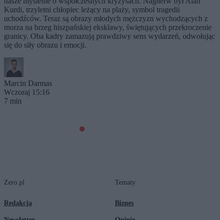
nasze myślenie o współczesnych kryzysach. Najpierw był Alan
Kurdi, trzyletni chłopiec leżący na plaży, symbol tragedii
uchodźców. Teraz są obrazy młodych mężczyzn wychodzących z
morza na brzeg hiszpańskiej eksklawy, świętujących przekroczenie
granicy. Oba kadry zamazują prawdziwy sens wydarzeń, odwołując
się do siły obrazu i emocji.
Marcin Darmas
Wczoraj 15:16
7 min
Zero.pl
Tematy
Redakcja
Biznes
Newsletter
Opinie