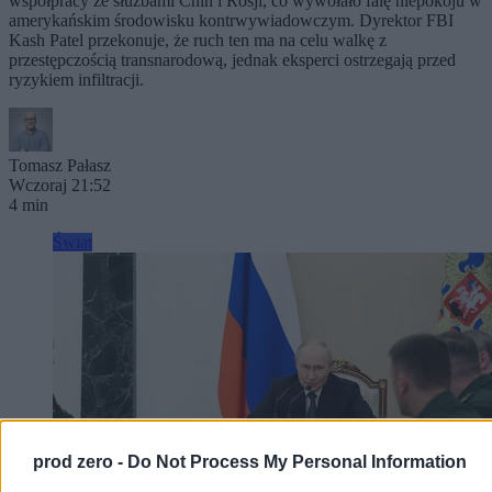
współpracy ze służbami Chin i Rosji, co wywołało falę niepokoju w
amerykańskim środowisku kontrwywiadowczym. Dyrektor FBI
Kash Patel przekonuje, że ruch ten ma na celu walkę z
przestępczością transnarodową, jednak eksperci ostrzegają przed
ryzykiem infiltracji.
Tomasz Pałasz
Wczoraj 21:52
4 min
Świat
prod zero -
Do Not Process My Personal Information