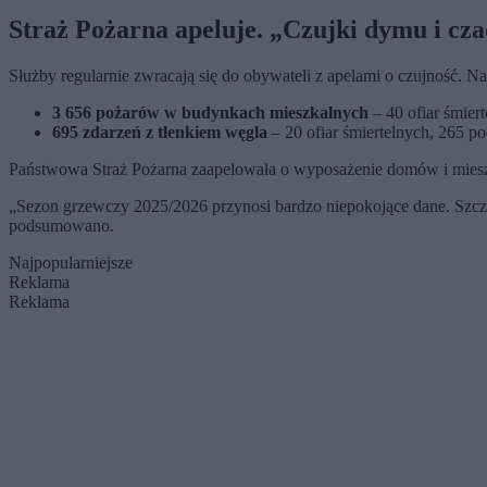
Straż Pożarna apeluje. „
Czujki dymu i cza
Służby regularnie zwracają się do obywateli z apelami o czujność. N
3 656 pożarów w budynkach mieszkalnych
– 40 ofiar śmier
695 zdarzeń z tlenkiem węgla
– 20 ofiar śmiertelnych, 265 po
Państwowa Straż Pożarna zaapelowała o wyposażenie domów i mieszk
„
Sezon grzewczy 2025/2026 przynosi bardzo niepokojące dane. Szczeg
podsumowano.
Najpopularniejsze
Reklama
Reklama