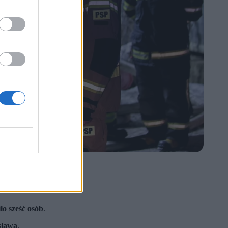
iło sześć osób
.
sława
.