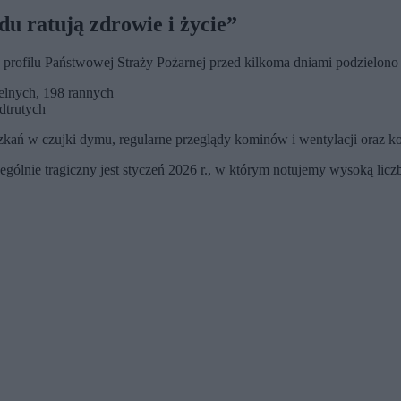
du ratują zdrowie i życie”
a profilu Państwowej Straży Pożarnej przed kilkoma dniami podzielono
telnych, 198 rannych
dtrutych
ań w czujki dymu, regularne przeglądy kominów i wentylacji oraz k
ólnie tragiczny jest styczeń 2026 r., w którym notujemy wysoką liczbę