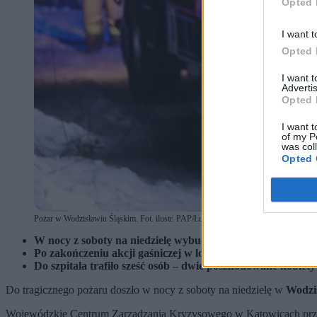
Opted 
I want t
Opted 
I want 
Advertis
Opted 
I want t
of my P
was col
Opted 
Pożar w Wodzisławiu Śląskim. Fot. ilustr. PAP/Łukasz Gągulski (fot. Łukasz Gągul
W nocy z soboty na niedzielę wybuchł pożar w mieszkaniu
Po zakończeniu akcji gaśniczej w lokalu znaleziono ciało m
Do szpitala trafiło sześć osób – dwie poszkodowane kobiety
Do tragicznego pożaru doszło w nocy z soboty na niedzielę w
Wodzis
Wojewódzkie Centrum Zarządzania Kryzysowego w Katowicach przek