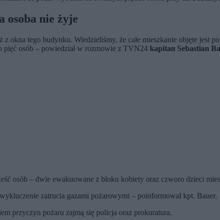
 osoba nie żyje
ż z okna tego budynku. Wiedzieliśmy, że całe mieszkanie objęte jest p
o pięć osób – powiedział w rozmowie z TVN24
kapitan Sebastian B
 sześć osób – dwie ewakuowane z bloku kobiety oraz czworo dzieci mie
o wykluczenie zatrucia gazami pożarowymi – poinformował kpt. Bauer.
iem przyczyn pożaru zajmą się policja oraz prokuratura.