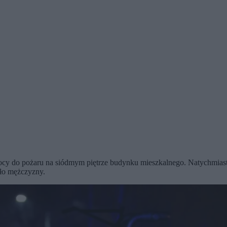
ocy do pożaru na siódmym piętrze budynku mieszkalnego. Natychmiast r
ało mężczyzny.