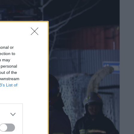
sonal or
ection to
ou may
 personal
out of the
 downstream
B’s List of