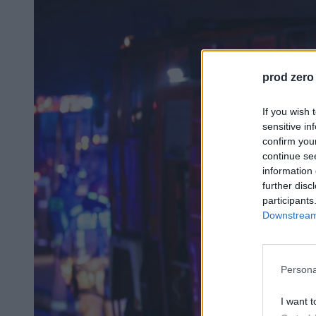
prod zero
If you wish 
sensitive in
confirm you
continue se
information 
further disc
participants
Downstream 
Persona
I want t