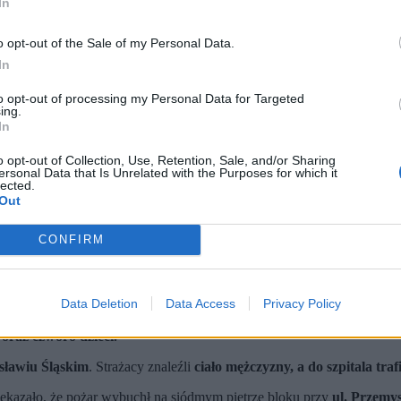
In
o opt-out of the Sale of my Personal Data.
In
to opt-out of processing my Personal Data for Targeted
ing.
In
o opt-out of Collection, Use, Retention, Sale, and/or Sharing
ersonal Data that Is Unrelated with the Purposes for which it
lected.
Out
CONFIRM
ski / PAP)
Data Deletion
Data Access
Privacy Policy
 na siódmym piętrze bloku w Wodzisławiu Śląskim.
ężczyzny.
 oraz czworo dzieci.
ławiu Śląskim
. Strażacy znaleźli
ciało mężczyzny, a do szpitala traf
azało, że pożar wybuchł na siódmym piętrze bloku przy
ul. Przemy