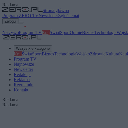
Reklama
Strona główna
Program ZERO TV
Newsletter
Zgłoś temat
Zaloguj
Na żywo
Program TV
Kraj
Świat
Sport
Opinie
Biznes
Technologia
Wojsk
Wszystkie kategorie
Kraj
Świat
Sport
Biznes
Technologia
Wojsko
Zdrowie
Kultura
Nau
Program TV
Najnowsze
Newsletter
Redakcja
Reklama
Regulamin
Kontakt
Reklama
Reklama