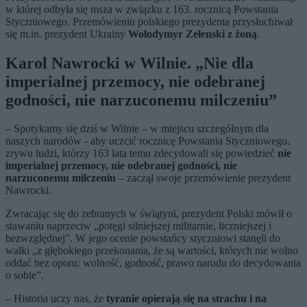
w której odbyła się msza w związku z 163. rocznicą Powstania
Styczniowego. Przemówieniu polskiego prezydenta przysłuchiwał
się m.in. prezydent Ukrainy
Wołodymyr Zełenski z żoną
.
Karol Nawrocki w Wilnie. „
Nie dla
imperialnej przemocy, nie odebranej
godności, nie narzuconemu milczeniu”
–
Spotykamy się dziś w Wilnie – w miejscu szczególnym dla
naszych narodów - aby uczcić rocznicę Powstania Styczniowego,
zrywu ludzi, którzy 163 lata temu zdecydowali się powiedzieć
nie
imperialnej przemocy, nie odebranej godności, nie
narzuconemu milczeniu
– zaczął swoje przemówienie prezydent
Nawrocki.
Zwracając się do zebranych w świątyni, prezydent Polski mówił o
stawaniu naprzeciw „potęgi silniejszej militarnie, liczniejszej i
bezwzględnej”. W jego ocenie powstańcy styczniowi stanęli do
walki „z głębokiego przekonania, że są wartości, których nie wolno
oddać bez oporu: wolność, godność, prawo narodu do decydowania
o sobie”.
–
Historia uczy nas, że
tyranie opierają się na strachu i na