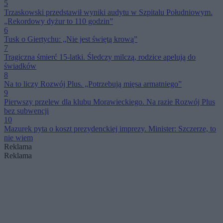
5
Trzaskowski przedstawił wyniki audytu w Szpitalu Południowym.
„Rekordowy dyżur to 110 godzin”
6
Tusk o Giertychu: „Nie jest świętą krową”
7
Tragiczna śmierć 15-latki. Śledczy milczą, rodzice apelują do
świadków
8
Na to liczy Rozwój Plus. „Potrzebują mięsa armatniego”
9
Pierwszy przelew dla klubu Morawieckiego. Na razie Rozwój Plus
bez subwencji
10
Mazurek pyta o koszt prezydenckiej imprezy. Minister: Szczerze, to
nie wiem
Reklama
Reklama