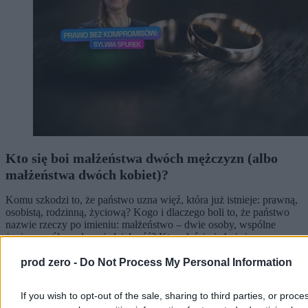
Kto się boi małżeństwa dwóch mężczyzn (albo
małżeństwa dwóch kobiet)?
Komu szkodzi to, że państwo uzna więź, która już istnieje: prawną,
osobistą, rodzinną, życiową? Kogo i dlaczego boli to, że państwo
nazwie rzeczy po imieniu: małżeństwo – dwie osoby, wspólne
życie, wspólna odpowiedzialność? Kto właściwie boi się
małżeństwa dwóch mężczyzn albo dwóch kobiet?
prod zero -
Do Not Process My Personal Information
If you wish to opt-out of the sale, sharing to third parties, or proce
Sylwia Spurek