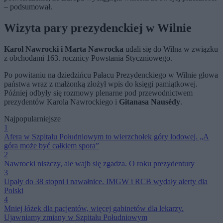
– podsumował.
Wizyta pary prezydenckiej w Wilnie
Karol Nawrocki i Marta Nawrocka
udali się do Wilna w związku
z obchodami 163. rocznicy Powstania Styczniowego.
Po powitaniu na dziedzińcu Pałacu Prezydenckiego w Wilnie głowa
państwa wraz z małżonką złożył wpis do księgi pamiątkowej.
Później odbyły się rozmowy plenarne pod przewodnictwem
prezydentów Karola Nawrockiego i
Gitanasa Nausėdy
.
Najpopularniejsze
1
Afera w Szpitalu Południowym to wierzchołek góry lodowej. „A
góra może być całkiem spora”
2
Nawrocki niszczy, ale wajb się zgadza. O roku prezydentury
3
Upały do 38 stopni i nawałnice. IMGW i RCB wydały alerty dla
Polski
4
Mniej łóżek dla pacjentów, więcej gabinetów dla lekarzy.
Ujawniamy zmiany w Szpitalu Południowym