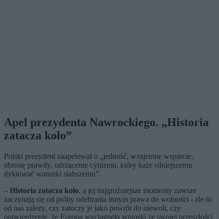
Apel prezydenta Nawrockiego. „Historia
zatacza koło”
Polski prezydent zaapelował o „jedność, wzajemne wsparcie,
obronę prawdy, odrzucenie cynizmu, który każe silniejszemu
dyktować warunki słabszemu”.
–
Historia zatacza koło
, a jej najgroźniejsze momenty zawsze
zaczynają się od próby odebrania innym prawa do wolności - ale to
od nas zależy, czy zatoczy je jako powrót do niewoli, czy
potwierdzenie, że Europa wyciągnęła wnioski ze swojej przeszłości