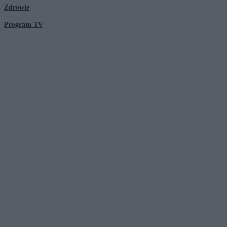
Zdrowie
Program TV
© 2026 Kanał Zero Spółka Akcyjna