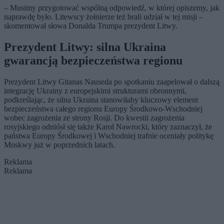
– Musimy przygotować wspólną odpowiedź, w której opiszemy, jak
naprawdę było. Litewscy żołnierze też brali udział w tej misji –
skomentował słowa Donalda Trumpa prezydent Litwy.
Prezydent Litwy: silna Ukraina
gwarancją bezpieczeństwa regionu
Prezydent Litwy Gitanas Nauseda po spotkaniu zaapelował o dalszą
integrację Ukrainy z europejskimi strukturami obronnymi,
podkreślając, że silna Ukraina stanowiłaby kluczowy element
bezpieczeństwa całego regionu Europy Środkowo-Wschodniej
wobec zagrożenia ze strony Rosji. Do kwestii zagrożenia
rosyjskiego odniósł się także Karol Nawrocki, który zaznaczył, że
państwa Europy Środkowej i Wschodniej trafnie oceniały politykę
Moskwy już w poprzednich latach.
Reklama
Reklama