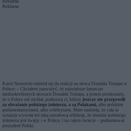
Reklama
Reklama
Karol Nawrocki odniósł się do reakcji na słowa Donalda Trumpa w
Polsce: – Chciałem zauważyć, że największe larum po
niedookreślonych słowach Donalda Trumpa, a jestem przekonany,
że o Polsce nie myślał, podnoszą ci, którzy
jeszcze nie przeprosili
za obrażanie polskiego żołnierza, a są Polakami,
albo polskimi
parlamentarzystami, albo celebrytami. Mam nadzieję, że cała ta
sytuacja wywoła też taką narodową refleksję, że mundur polskiego
żołnierza jest święty i w Polsce, i na całym świecie – podsumował
prezydent Polski.