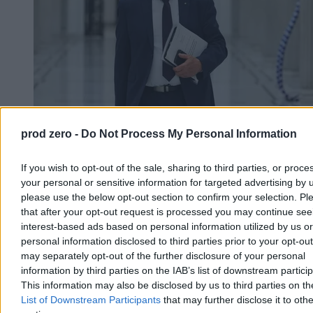
prod zero -
Do Not Process My Personal Information
Sawicki nie boi się Tuska. „Nie zje PSL-u, bo
mógłby się udławić”
If you wish to opt-out of the sale, sharing to third parties, or proce
your personal or sensitive information for targeted advertising by 
– Jeśli mówi pani o tym wybitnym polityku, jakim jest Donald Tusk,
please use the below opt-out section to confirm your selection. Pl
to on doskonale wie, że nie zje PSL-u, bo mógłby się udławić –
that after your opt-out request is processed you may continue see
powiedział Marek Sawicki w Porannych Rozmowach Zero. Polityk
interest-based ads based on personal information utilized by us or
Polskiego Stronnictwa Ludowego podkreślił, że jego ugrupowanie
personal information disclosed to third parties prior to your opt-ou
będzie tworzyło własny projekt wyborczy.
may separately opt-out of the further disclosure of your personal
information by third parties on the IAB’s list of downstream partici
This information may also be disclosed by us to third parties on t
Krzysztof Jabłonowski
List of Downstream Participants
that may further disclose it to othe
Dzisiaj 10:23