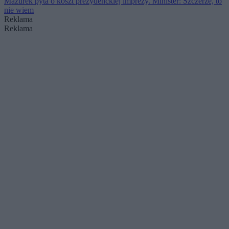
Mazurek pyta o koszt prezydenckiej imprezy. Minister: Szczerze, to
nie wiem
Reklama
Reklama