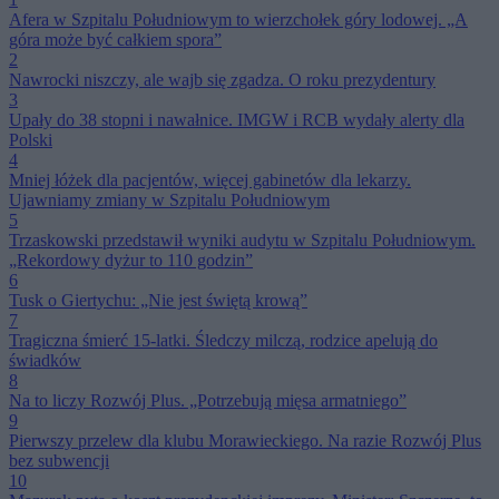
Afera w Szpitalu Południowym to wierzchołek góry lodowej. „A
góra może być całkiem spora”
2
Nawrocki niszczy, ale wajb się zgadza. O roku prezydentury
3
Upały do 38 stopni i nawałnice. IMGW i RCB wydały alerty dla
Polski
4
Mniej łóżek dla pacjentów, więcej gabinetów dla lekarzy.
Ujawniamy zmiany w Szpitalu Południowym
5
Trzaskowski przedstawił wyniki audytu w Szpitalu Południowym.
„Rekordowy dyżur to 110 godzin”
6
Tusk o Giertychu: „Nie jest świętą krową”
7
Tragiczna śmierć 15-latki. Śledczy milczą, rodzice apelują do
świadków
8
Na to liczy Rozwój Plus. „Potrzebują mięsa armatniego”
9
Pierwszy przelew dla klubu Morawieckiego. Na razie Rozwój Plus
bez subwencji
10