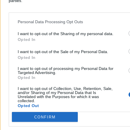
parties.
4 min
Kraj
Personal Data Processing Opt Outs
I want to opt-out of the Sharing of my personal data.
Opted In
I want to opt-out of the Sale of my Personal Data.
Opted In
I want to opt-out of processing my Personal Data for
Targeted Advertising.
Opted In
I want to opt-out of Collection, Use, Retention, Sale,
and/or Sharing of my Personal Data that Is
Unrelated with the Purposes for which it was
collected.
37 osób w wodzie. Wywrotka jachtów na jeziorze
Opted Out
Seksty
CONFIRM
Na jeziorze Seksty w powiecie piskim wywróciły się cztery jachty z
uczestnikami obozu. Do wody trafiło 31 dzieci i sześciu opiekunów.