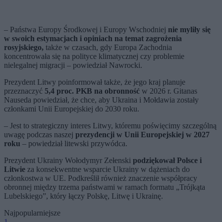
– Państwa Europy Środkowej i Europy Wschodniej
nie myliły się
w swoich estymacjach i opiniach na temat zagrożenia
rosyjskiego,
także w czasach, gdy Europa Zachodnia
koncentrowała się na polityce klimatycznej czy problemie
nielegalnej migracji – powiedział Nawrocki.
Prezydent Litwy poinformował także, że jego kraj planuje
przeznaczyć
5,4 proc. PKB na
obronność
w 2026 r. Gitanas
Nauseda powiedział, że chce, aby Ukraina i Mołdawia zostały
członkami Unii Europejskiej do 2030 roku.
– Jest to strategiczny interes Litwy, któremu poświęcimy szczególną
uwagę podczas naszej
prezydencji w Unii Europejskiej w 2027
roku
– powiedział litewski przywódca.
Prezydent Ukrainy Wołodymyr Zełenski
podziękował Polsce i
Litwie
za konsekwentne wsparcie Ukrainy w dążeniach do
członkostwa w UE. Podkreślił również znaczenie współpracy
obronnej między trzema państwami w ramach formatu „Trójkąta
Lubelskiego”, który łączy Polskę, Litwę i Ukrainę.
Najpopularniejsze
1