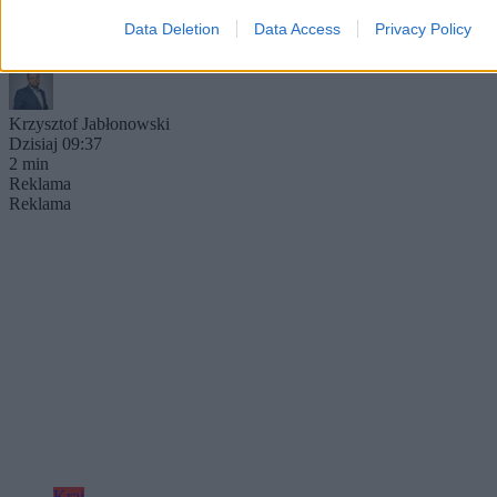
Jak przekazały służby, poszkodowani mieli na sonie kamizelki
Data Deletion
Data Access
Privacy Policy
ratunkowe, które mogły uratować im życie.
Krzysztof Jabłonowski
Dzisiaj 09:37
2 min
Reklama
Reklama
Kraj