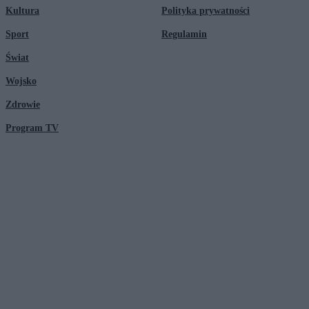
Kultura
Polityka prywatności
Sport
Regulamin
Świat
Wojsko
Zdrowie
Program TV
© 2026 Kanał Zero Spółka Akcyjna