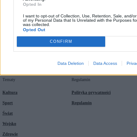
Opted In
Redakcja
Biznes
I want to opt-out of Collection, Use, Retention, Sale, and/o
Newsletter
Opinie
of my Personal Data that Is Unrelated with the Purposes for
was collected.
Newsroom
Technologia
Opted Out
Reklama
Kraj
CONFIRM
Kontakt
Moto
Nauka
Data Deletion
Data Access
Priva
Tematy
Regulamin
Kultura
Polityka prywatności
Sport
Regulamin
Świat
Wojsko
Zdrowie