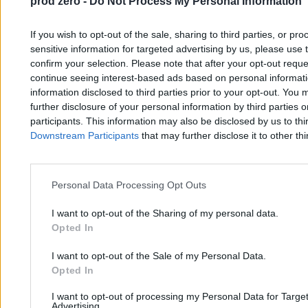
prod zero -
Do Not Process My Personal Information
If you wish to opt-out of the sale, sharing to third parties, or pr
Polak zginął, Polka w szpitalu po dramacie w
sensitive information for targeted advertising by us, please use 
Indiach. Taksówka została zmiażdżona
confirm your selection. Please note that after your opt-out req
continue seeing interest-based ads based on personal informatio
information disclosed to third parties prior to your opt-out. You 
further disclosure of your personal information by third parties 
Tomasz Pałasz
18.02.2026
participants. This information may also be disclosed by us to thi
2 min
Downstream Participants
that may further disclose it to other thi
Najpopularniejsze
1
Rodzice mieli porzucić go w Indiach. Młody Norweg przez lata spał
na ulicach Mumbaju
Personal Data Processing Opt Outs
I want to opt-out of the Sharing of my personal data.
Opted In
I want to opt-out of the Sale of my Personal Data.
Opted In
I want to opt-out of processing my Personal Data for Targe
Zero.pl
Tematy
Advertising.