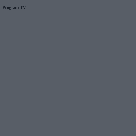
Program TV
© 2026 Kanał Zero Spółka Akcyjna