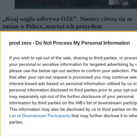
„Kraj węgla odkrywa OZE”. Niemcy cieszą się ze
zmian w Polsce, martwi ich prezydent
Niemiecki dziennik „Frankfurter Allgemeine Zeitung” z
zadowoleniem stwierdza, że Polska coraz mocniej zwraca się ku
prod zero -
Do Not Process My Personal Information
odnawialnym źródłom energii: energetyce wiatrowej i słonecznej.
Niepokój autora tekstu budzi natomiast to, że część inicjatyw rządu
If you wish to opt-out of the sale, sharing to third parties, or proce
w zakresie polityki klimatycznej napotyka opór ze strony prezydenta
your personal or sensitive information for targeted advertising by 
Karola Nawrockiego.
please use the below opt-out section to confirm your selection. Pl
that after your opt-out request is processed you may continue see
interest-based ads based on personal information utilized by us or
Katarzyna Dybińska
personal information disclosed to third parties prior to your opt-ou
Wczoraj 14:38
may separately opt-out of the further disclosure of your personal
4 min
information by third parties on the IAB’s list of downstream partici
This information may also be disclosed by us to third parties on t
Biznes
List of Downstream Participants
that may further disclose it to othe
parties.