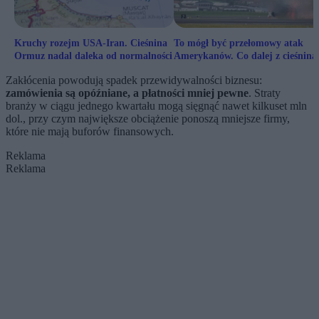
Kruchy rozejm USA-Iran. Cieśnina
To mógł być przełomowy atak
Ormuz nadal daleka od normalności
Amerykanów. Co dalej z cieśniną
Ormuz?
Zakłócenia powodują spadek przewidywalności biznesu:
zamówienia są opóźniane, a płatności mniej pewne
. Straty
branży w ciągu jednego kwartału mogą sięgnąć nawet kilkuset mln
dol., przy czym największe obciążenie ponoszą mniejsze firmy,
które nie mają buforów finansowych.
Reklama
Reklama