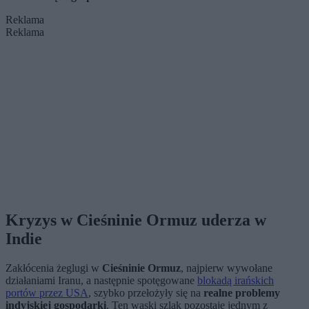
Reklama
Reklama
Kryzys w Cieśninie Ormuz uderza w
Indie
Zakłócenia żeglugi w
Cieśninie Ormuz
, najpierw wywołane
działaniami Iranu, a następnie spotęgowane
blokadą irańskich
portów przez USA
, szybko przełożyły się na
realne problemy
indyjskiej gospodarki
. Ten wąski szlak pozostaje jednym z