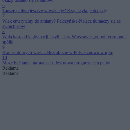
okazji dostało się Orbánowi
6
Tańsze paliwo jeszcze w wakacje? Rząd szykuje decyzję
7
Wiek emerytalny do zmiany? Pełczyńska-Nałęcz tłumaczy się ze
swoich słów
8
Wolą kasę od legitymacji, czyli jak w Warszawie „odpolityczniono”
spółki
9
Koniec dobrych wieści. Bezrobocie w Polsce znowu w górę
10
Może być taniej na stacjach. Jest nowa prognoza cen paliw
Reklama
Reklama