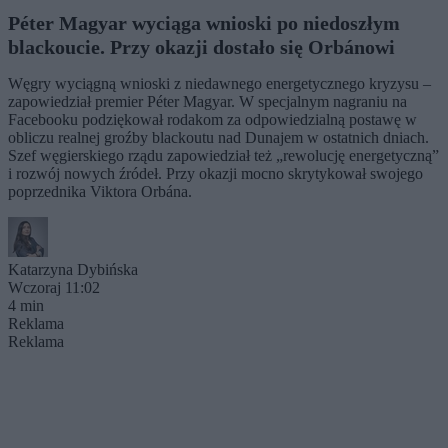
Péter Magyar wyciąga wnioski po niedoszłym
blackoucie. Przy okazji dostało się Orbánowi
Węgry wyciągną wnioski z niedawnego energetycznego kryzysu –
zapowiedział premier Péter Magyar. W specjalnym nagraniu na
Facebooku podziękował rodakom za odpowiedzialną postawę w
obliczu realnej groźby blackoutu nad Dunajem w ostatnich dniach.
Szef węgierskiego rządu zapowiedział też „rewolucję energetyczną”
i rozwój nowych źródeł. Przy okazji mocno skrytykował swojego
poprzednika Viktora Orbána.
Katarzyna Dybińska
Wczoraj 11:02
4 min
Reklama
Reklama