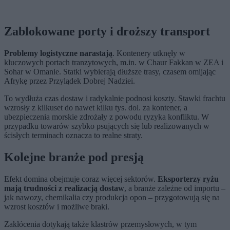
Zablokowane porty i droższy transport
Problemy logistyczne narastają
. Kontenery utknęły w
kluczowych portach tranzytowych, m.in. w Chaur Fakkan w ZEA i
Sohar w Omanie. Statki wybierają dłuższe trasy, czasem omijając
Afrykę przez Przylądek Dobrej Nadziei.
To wydłuża czas dostaw i radykalnie podnosi koszty. Stawki frachtu
wzrosły z kilkuset do nawet kilku tys. dol. za kontener, a
ubezpieczenia morskie zdrożały z powodu ryzyka konfliktu. W
przypadku towarów szybko psujących się lub realizowanych w
ścisłych terminach oznacza to realne straty.
Kolejne branże pod presją
Efekt domina obejmuje coraz więcej sektorów.
Eksporterzy ryżu
mają trudności z realizacją dostaw
, a branże zależne od importu –
jak nawozy, chemikalia czy produkcja opon – przygotowują się na
wzrost kosztów i możliwe braki.
Zakłócenia dotykają także klastrów przemysłowych, w tym