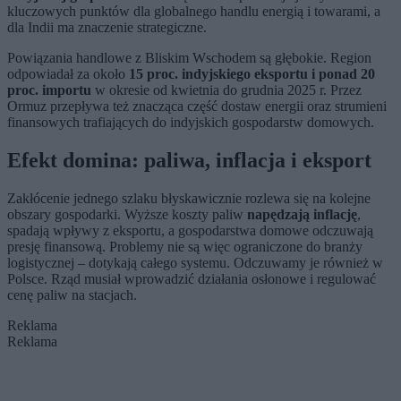
kluczowych punktów dla globalnego handlu energią i towarami, a
dla Indii ma znaczenie strategiczne.
Powiązania handlowe z Bliskim Wschodem są głębokie. Region
odpowiadał za około
15 proc. indyjskiego eksportu i ponad 20
proc. importu
w okresie od kwietnia do grudnia 2025 r. Przez
Ormuz przepływa też znacząca część dostaw energii oraz strumieni
finansowych trafiających do indyjskich gospodarstw domowych.
Efekt domina: paliwa, inflacja i eksport
Zakłócenie jednego szlaku błyskawicznie rozlewa się na kolejne
obszary gospodarki. Wyższe koszty paliw
napędzają inflację
,
spadają wpływy z eksportu, a gospodarstwa domowe odczuwają
presję finansową. Problemy nie są więc ograniczone do branży
logistycznej – dotykają całego systemu. Odczuwamy je również w
Polsce. Rząd musiał wprowadzić działania osłonowe i regulować
cenę paliw na stacjach.
Reklama
Reklama