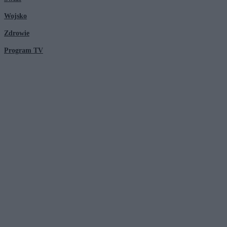
Wojsko
Zdrowie
Program TV
© 2026 Kanał Zero Spółka Akcyjna