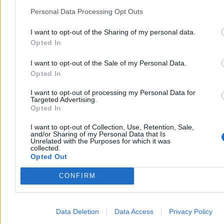
Personal Data Processing Opt Outs
I want to opt-out of the Sharing of my personal data.
Opted In
I want to opt-out of the Sale of my Personal Data.
Opted In
I want to opt-out of processing my Personal Data for
Targeted Advertising.
Opted In
Może być taniej na stacjach. Jest nowa prognoza
cen paliw
I want to opt-out of Collection, Use, Retention, Sale,
and/or Sharing of my Personal Data that Is
Unrelated with the Purposes for which it was
W pierwszym tygodniu sierpnia spadły hurtowe ceny paliw.
collected.
Analitycy rynku przekonują, że możliwe są również obniżki na
Opted Out
stacjach – i to już w najbliższych dniach.
CONFIRM
Krzysztof Jabłonowski
Wczoraj 14:19
Data Deletion
Data Access
Privacy Policy
3 min