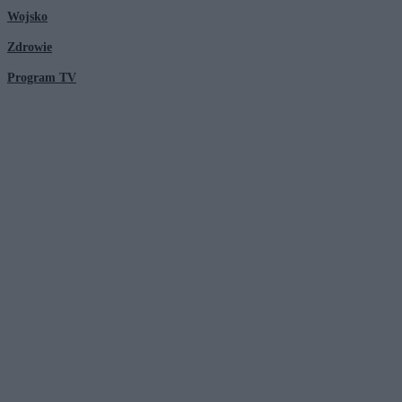
Wojsko
Zdrowie
Program TV
© 2026 Kanał Zero Spółka Akcyjna