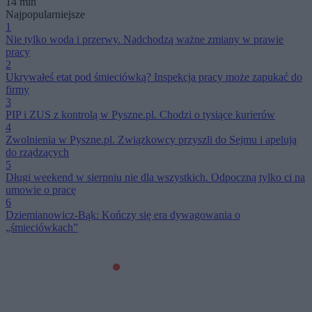
14 min
Najpopularniejsze
1
Nie tylko woda i przerwy. Nadchodzą ważne zmiany w prawie
pracy
2
Ukrywałeś etat pod śmieciówką? Inspekcja pracy może zapukać do
firmy
3
PIP i ZUS z kontrolą w Pyszne.pl. Chodzi o tysiące kurierów
4
Zwolnienia w Pyszne.pl. Związkowcy przyszli do Sejmu i apelują
do rządzących
5
Długi weekend w sierpniu nie dla wszystkich. Odpoczną tylko ci na
umowie o pracę
6
Dziemianowicz-Bąk: Kończy się era dywagowania o
„śmieciówkach”