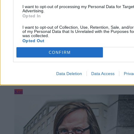
I want to opt-out of processing my Personal Data for Targe
Advertising.
Opted In
I want to opt-out of Collection, Use, Retention, Sale, and/o
of my Personal Data that Is Unrelated with the Purposes for
was collected.
Opted Out
Nie tylko kwiaty. Prawna ściągawka na Dzień
Kobiet dla pracujących pań
CONFIRM
Katarzyna Bartman
Data Deletion
Data Access
Priva
08.03.2026
14 min
Kraj