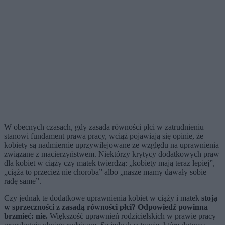
W obecnych czasach, gdy zasada równości płci w zatrudnieniu
stanowi fundament prawa pracy, wciąż pojawiają się opinie, że
kobiety są nadmiernie uprzywilejowane ze względu na uprawnienia
związane z macierzyństwem. Niektórzy krytycy dodatkowych praw
dla kobiet w ciąży czy matek twierdzą: „kobiety mają teraz lepiej”,
„ciąża to przecież nie choroba” albo „nasze mamy dawały sobie
radę same”.
Czy jednak te dodatkowe uprawnienia kobiet w ciąży i matek
stoją
w sprzeczności z zasadą równości płci? Odpowiedź powinna
brzmieć: nie.
Większość uprawnień rodzicielskich w prawie pracy