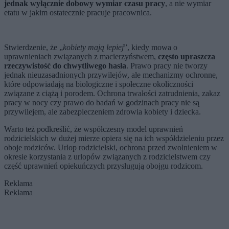
jednak wyłącznie dobowy wymiar czasu pracy
, a nie wymiar
etatu w jakim ostatecznie pracuje pracownica.
Stwierdzenie, że „
kobiety mają lepiej
”, kiedy mowa o
uprawnieniach związanych z macierzyństwem,
często upraszcza
rzeczywistość do chwytliwego hasła
. Prawo pracy nie tworzy
jednak nieuzasadnionych przywilejów, ale mechanizmy ochronne,
które odpowiadają na biologiczne i społeczne okoliczności
związane z ciążą i porodem. Ochrona trwałości zatrudnienia, zakaz
pracy w nocy czy prawo do badań w godzinach pracy nie są
przywilejem, ale zabezpieczeniem zdrowia kobiety i dziecka.
Warto też podkreślić, że współczesny model uprawnień
rodzicielskich w dużej mierze opiera się na ich współdzieleniu przez
oboje rodziców. Urlop rodzicielski, ochrona przed zwolnieniem w
okresie korzystania z urlopów związanych z rodzicielstwem czy
część uprawnień opiekuńczych przysługują obojgu rodzicom.
Reklama
Reklama