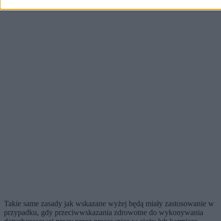
Takie same zasady jak wskazane wyżej będą miały zastosowanie w
przypadku, gdy przeciwwskazania zdrowotne do wykonywania