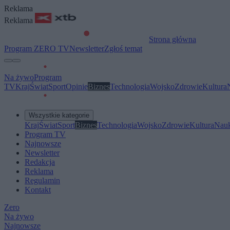
Reklama
Reklama
Strona główna
Program ZERO TV
Newsletter
Zgłoś temat
Na żywo
Program
TV
Kraj
Świat
Sport
Opinie
Biznes
Technologia
Wojsko
Zdrowie
Kultura
Wszystkie kategorie
Kraj
Świat
Sport
Biznes
Technologia
Wojsko
Zdrowie
Kultura
Nau
Program TV
Najnowsze
Newsletter
Redakcja
Reklama
Regulamin
Kontakt
Zero
Na żywo
Najnowsze