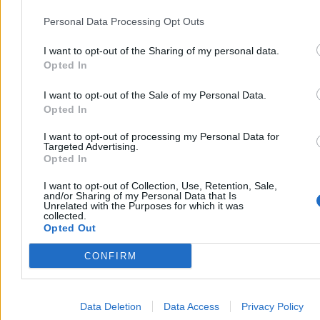
Personal Data Processing Opt Outs
W przypadku pozostałych prac z wykazu prac zabronionych,
pracodawca powinien w pierwszej kolejności dostosować warunki
pracy do wymagań określonych w przepisach albo tak ograniczyć
I want to opt-out of the Sharing of my personal data.
czas pracy, aby
wyeliminować zagrożenie dla zdrowia lub
Opted In
bezpieczeństwa pracownicy
. Jeżeli jednak dostosowanie
warunków pracy na dotychczasowym stanowisku lub skrócenie
I want to opt-out of the Sale of my Personal Data.
czasu pracy jest niemożliwe albo niecelowe, pracodawca ma
Opted In
obowiązek przenieść pracownicę do innej pracy. Gdy i to nie jest
możliwe, powinien zwolnić ją z obowiązku świadczenia pracy na
I want to opt-out of processing my Personal Data for
czas ciąży lub karmienia piersią.
Targeted Advertising.
Opted In
Reklama
Reklama
I want to opt-out of Collection, Use, Retention, Sale,
and/or Sharing of my Personal Data that Is
Unrelated with the Purposes for which it was
collected.
Opted Out
CONFIRM
Data Deletion
Data Access
Privacy Policy