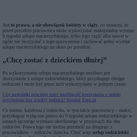
Jest
to prawo, a nie obowiązek kobiety w ciąży
, co oznacza, że
przed porodem pracownica może wykorzystać maksymalny wymiar
6 tygodni urlopu macierzyńskiego, tylko jego część albo nawet w
ogóle nie skorzystać z tego uprawnienia i zachować pełny wymiar
urlopu macierzyńskiego na okres po porodzie.
„Chcę zostać z dzieckiem dłużej”
Po wykorzystaniu urlopu macierzyńskiego możliwe jest
skorzystanie z urlopu rodzicielskiego, który przysługuje obojgu
rodzicom i może być przez nich wykorzystany w jednym czasie.
Czy nastolatki powinny mieć możliwość korzystania z opieki
psychologa bez wiedzy rodzica? Sondaż Zero.pl
Co istotne, każdemu z rodziców, w tym także pracownicy – matce,
przysługuje wyłączne prawo do 9 tygodni urlopu rodzicielskiego w
ramach łącznego wymiaru określonego w przepisach dla obu
rodziców. Prawa tego nie można przenieść na drugiego z
pracowników − rodziców dziecka. Choć więc
urlop rodzicielski