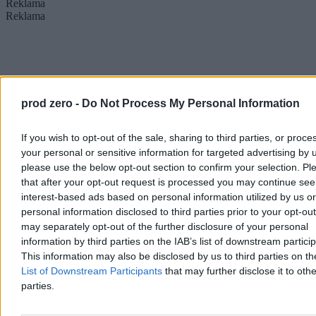
Reklama
Reklama
prod zero -
Do Not Process My Personal Information
If you wish to opt-out of the sale, sharing to third parties, or proce
your personal or sensitive information for targeted advertising by 
please use the below opt-out section to confirm your selection. Pl
that after your opt-out request is processed you may continue see
interest-based ads based on personal information utilized by us or
Pokazali dane o bezrobociu w Polsce. Jest komentarz ministra
personal information disclosed to third parties prior to your opt-ou
finansów Andrzeja Domańskiego
may separately opt-out of the further disclosure of your personal
Jeżeli pracownica w ciąży lub karmiąca piersią wykonuje pracę
information by third parties on the IAB’s list of downstream partici
wymienioną w wykazie prac wzbronionych − przy czym taką, która
This information may also be disclosed by us to third parties on t
jest zakazana niezależnie od stopnia narażenia na czynniki
List of Downstream Participants
that may further disclose it to othe
szkodliwe lub niebezpieczne − pracodawca ma obowiązek
parties.
przenieść ją do innej, dozwolonej pracy. Jeżeli nie ma takiej
możliwości, powinien zwolnić ją z obowiązku świadczenia pracy na
czas ciąży lub okresu karmienia.