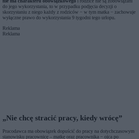
nie ma charakteru obowiązkowego
i rodzice nie są zobowiązani
do jego wykorzystania, to w przypadku podjęcia decyzji o
skorzystaniu z niego każdy z rodziców − w tym matka − zachowuje
wyłączne prawo do wykorzystania 9 tygodni tego urlopu.
Reklama
Reklama
„Nie chcę stracić pracy, kiedy wrócę”
Pracodawca ma obowiązek dopuścić do pracy na dotychczasowym
stanowisku pracownicę – matkę oraz pracownika − ojca po