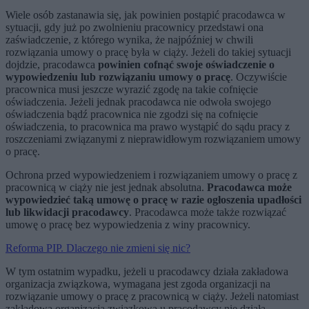
Wiele osób zastanawia się, jak powinien postąpić pracodawca w
sytuacji, gdy już po zwolnieniu pracownicy przedstawi ona
zaświadczenie, z którego wynika, że najpóźniej w chwili
rozwiązania umowy o pracę była w ciąży. Jeżeli do takiej sytuacji
dojdzie, pracodawca
powinien cofnąć swoje oświadczenie o
wypowiedzeniu lub rozwiązaniu umowy o pracę
. Oczywiście
pracownica musi jeszcze wyrazić zgodę na takie cofnięcie
oświadczenia. Jeżeli jednak pracodawca nie odwoła swojego
oświadczenia bądź pracownica nie zgodzi się na cofnięcie
oświadczenia, to pracownica ma prawo wystąpić do sądu pracy z
roszczeniami związanymi z nieprawidłowym rozwiązaniem umowy
o pracę.
Ochrona przed wypowiedzeniem i rozwiązaniem umowy o pracę z
pracownicą w ciąży nie jest jednak absolutna.
Pracodawca może
wypowiedzieć taką umowę o pracę w razie ogłoszenia upadłości
lub likwidacji pracodawcy
. Pracodawca może także rozwiązać
umowę o pracę bez wypowiedzenia z winy pracownicy.
Reforma PIP. Dlaczego nie zmieni się nic?
W tym ostatnim wypadku, jeżeli u pracodawcy działa zakładowa
organizacja związkowa, wymagana jest zgoda organizacji na
rozwiązanie umowy o pracę z pracownicą w ciąży. Jeżeli natomiast
zakładowa organizacja związkowa u pracodawcy nie działa,