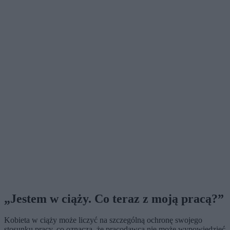
„Jestem w ciąży. Co teraz z moją pracą?”
Kobieta w ciąży może liczyć na szczególną ochronę swojego
stosunku pracy, co oznacza, że pracodawca nie może wypowiedzieć