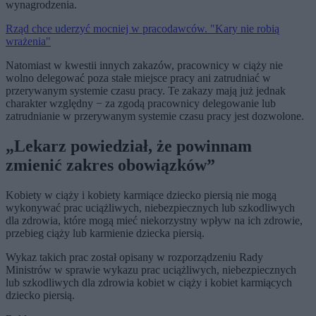
wynagrodzenia.
Rząd chce uderzyć mocniej w pracodawców. "Kary nie robią
wrażenia"
Natomiast w kwestii innych zakazów, pracownicy w ciąży nie
wolno delegować poza stałe miejsce pracy ani zatrudniać w
przerywanym systemie czasu pracy. Te zakazy mają już jednak
charakter względny − za zgodą pracownicy delegowanie lub
zatrudnianie w przerywanym systemie czasu pracy jest dozwolone.
„Lekarz powiedział, że powinnam
zmienić zakres obowiązków”
Kobiety w ciąży i kobiety karmiące dziecko piersią nie mogą
wykonywać prac uciążliwych, niebezpiecznych lub szkodliwych
dla zdrowia, które mogą mieć niekorzystny wpływ na ich zdrowie,
przebieg ciąży lub karmienie dziecka piersią.
Wykaz takich prac został opisany w rozporządzeniu Rady
Ministrów w sprawie wykazu prac uciążliwych, niebezpiecznych
lub szkodliwych dla zdrowia kobiet w ciąży i kobiet karmiących
dziecko piersią.