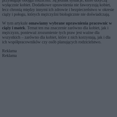
przysługuje obojgu rodzicom. Są jednak sytuacje, które dotyczą
wyłącznie kobiet. Dodatkowe uprawnienia nie faworyzują kobiet,
lecz chronią między innymi ich zdrowie i bezpieczeństwo w okresie
ciąży i połogu, których mężczyźni biologicznie nie doświadczają.
W tym artykule
omawiamy wybrane uprawnienia pracownic w
ciąży i matek
. Temat ten ma znaczenie zarówno dla kobiet, jak i
mężczyzn, ponieważ zrozumienie tych praw jest ważne dla
wszystkich – zarówno dla kobiet, które z nich korzystają, jak i dla
ich współpracowników czy osób planujących rodzicielstwo.
Reklama
Reklama