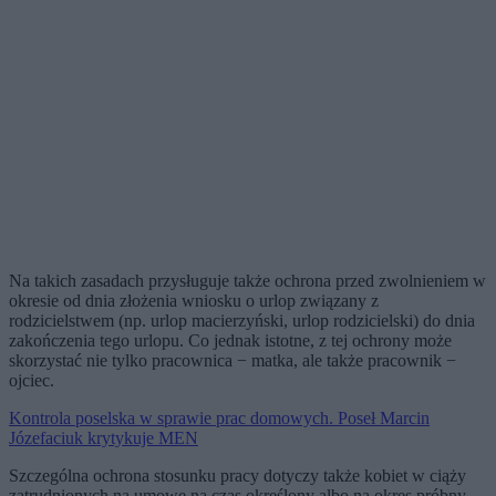
Na takich zasadach przysługuje także ochrona przed zwolnieniem w
okresie od dnia złożenia wniosku o urlop związany z
rodzicielstwem (np. urlop macierzyński, urlop rodzicielski) do dnia
zakończenia tego urlopu. Co jednak istotne, z tej ochrony może
skorzystać nie tylko pracownica − matka, ale także pracownik −
ojciec.
Kontrola poselska w sprawie prac domowych. Poseł Marcin
Józefaciuk krytykuje MEN
Szczególna ochrona stosunku pracy dotyczy także kobiet w ciąży
zatrudnionych na umowę na czas określony albo na okres próbny