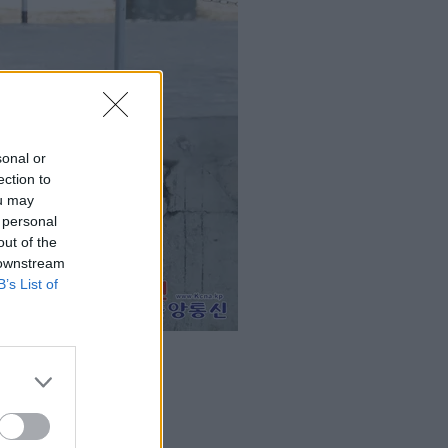
sonal or
ection to
ou may
 personal
out of the
 downstream
B’s List of