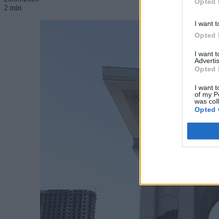
Opted 
2 min
I want t
Opted 
I want 
Advertis
Opted 
I want t
of my P
was col
Opted 