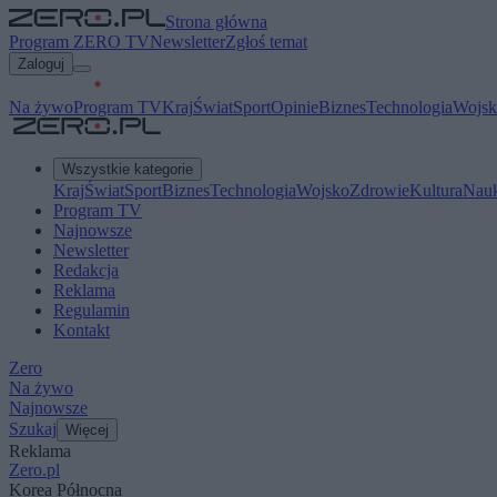
Strona główna
Program ZERO TV
Newsletter
Zgłoś temat
Zaloguj
Na żywo
Program TV
Kraj
Świat
Sport
Opinie
Biznes
Technologia
Wojsk
Wszystkie kategorie
Kraj
Świat
Sport
Biznes
Technologia
Wojsko
Zdrowie
Kultura
Nau
Program TV
Najnowsze
Newsletter
Redakcja
Reklama
Regulamin
Kontakt
Zero
Na żywo
Najnowsze
Szukaj
Więcej
Reklama
Zero.pl
Korea Północna