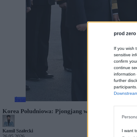
prod zero
If you wish 
sensitive in
confirm you
continue se
information 
further disc
participants
Downstream 
Świat
Korea Południowa: Pjongjang wystrzelił niezident
Persona
I want t
Kamil Szałecki
26.05.2026