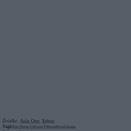
Źródła:
Asia One
Yahoo
,
Tagi:
Kim Dzong Un
Korea Północna
Rosja
Ukraina