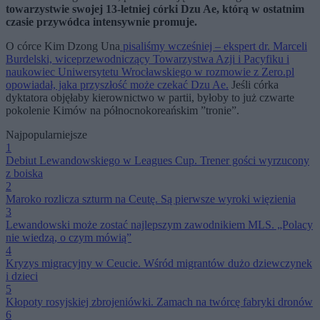
towarzystwie swojej 13-letniej córki Dzu Ae, którą w ostatnim
czasie przywódca intensywnie promuje.
O córce Kim Dzong Una
pisaliśmy wcześniej – ekspert dr. Marceli
Burdelski, wiceprzewodniczący Towarzystwa Azji i Pacyfiku i
naukowiec Uniwersytetu Wrocławskiego w rozmowie z Zero.pl
opowiadał, jaka przyszłość może czekać Dzu Ae.
Jeśli córka
dyktatora objęłaby kierownictwo w partii, byłoby to już czwarte
pokolenie Kimów na północnokoreańskim ”tronie”.
Najpopularniejsze
1
Debiut Lewandowskiego w Leagues Cup. Trener gości wyrzucony
z boiska
2
Maroko rozlicza szturm na Ceutę. Są pierwsze wyroki więzienia
3
Lewandowski może zostać najlepszym zawodnikiem MLS. „Polacy
nie wiedzą, o czym mówią”
4
Kryzys migracyjny w Ceucie. Wśród migrantów dużo dziewczynek
i dzieci
5
Kłopoty rosyjskiej zbrojeniówki. Zamach na twórcę fabryki dronów
6