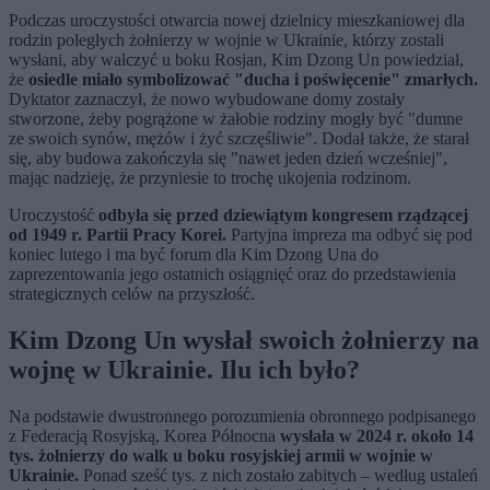
Podczas uroczystości otwarcia nowej dzielnicy mieszkaniowej dla
rodzin poległych żołnierzy w wojnie w Ukrainie, którzy zostali
wysłani, aby walczyć u boku Rosjan, Kim Dzong Un powiedział,
że
osiedle miało symbolizować "ducha i poświęcenie" zmarłych.
Dyktator zaznaczył, że nowo wybudowane domy zostały
stworzone, żeby pogrążone w żałobie rodziny mogły być "dumne
ze swoich synów, mężów i żyć szczęśliwie". Dodał także, że starał
się, aby budowa zakończyła się "nawet jeden dzień wcześniej",
mając nadzieję, że przyniesie to trochę ukojenia rodzinom.
Uroczystość
odbyła się przed dziewiątym kongresem rządzącej
od 1949 r. Partii Pracy Korei.
Partyjna impreza ma odbyć się pod
koniec lutego i ma być forum dla Kim Dzong Una do
zaprezentowania jego ostatnich osiągnięć oraz do przedstawienia
strategicznych celów na przyszłość.
Kim Dzong Un wysłał swoich żołnierzy na
wojnę w Ukrainie. Ilu ich było?
Na podstawie dwustronnego porozumienia obronnego podpisanego
z Federacją Rosyjską, Korea Północna
wysłała w 2024 r. około 14
tys. żołnierzy do walk u boku rosyjskiej armii w wojnie w
Ukrainie.
Ponad sześć tys. z nich zostało zabitych – według ustaleń