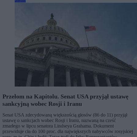
Przełom na Kapitolu. Senat USA przyjął ustawę
sankcyjną wobec Rosji i Iranu
Senat USA zdecydowaną większością głosów (86 do 11) przyjął
ustawę o sankcjach wobec Rosji i Iranu, nazwaną na cześć
zmarłego w lipcu senatora Lindseya Grahama. Dokument
przewiduje cła do 100 proc. dla największych nabywców rosyjskiej
ropy, m.in. Chin i Indii. Teraz trafi do Izby Reprezentantów.