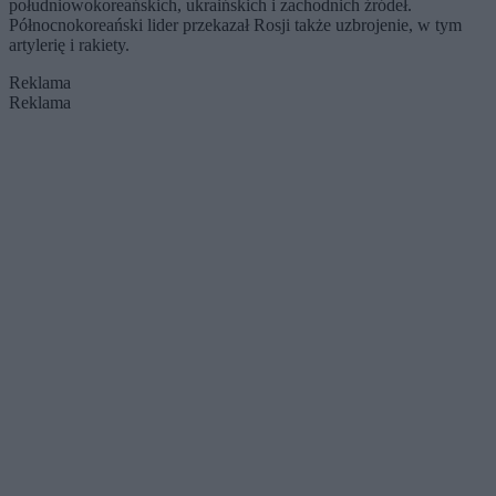
południowokoreańskich, ukraińskich i zachodnich źródeł.
Północnokoreański lider przekazał Rosji także uzbrojenie, w tym
artylerię i rakiety.
Reklama
Reklama