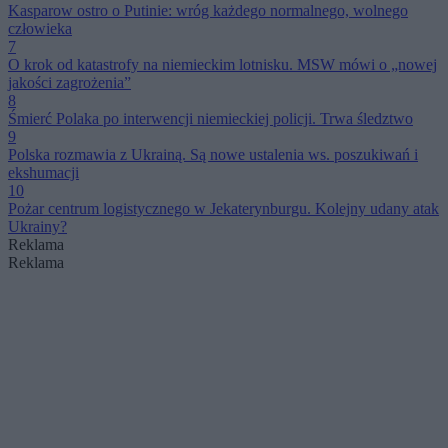
Kasparow ostro o Putinie: wróg każdego normalnego, wolnego
człowieka
7
O krok od katastrofy na niemieckim lotnisku. MSW mówi o „nowej
jakości zagrożenia”
8
Śmierć Polaka po interwencji niemieckiej policji. Trwa śledztwo
9
Polska rozmawia z Ukrainą. Są nowe ustalenia ws. poszukiwań i
ekshumacji
10
Pożar centrum logistycznego w Jekaterynburgu. Kolejny udany atak
Ukrainy?
Reklama
Reklama