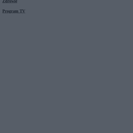
Zdrowie
Program TV
© 2026 Kanał Zero Spółka Akcyjna