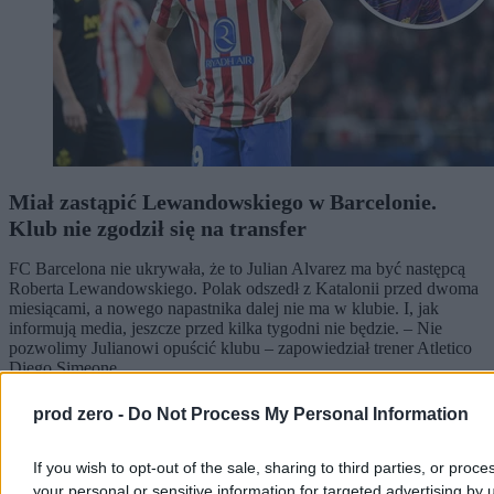
Miał zastąpić Lewandowskiego w Barcelonie.
Klub nie zgodził się na transfer
FC Barcelona nie ukrywała, że to Julian Alvarez ma być następcą
Roberta Lewandowskiego. Polak odszedł z Katalonii przed dwoma
miesiącami, a nowego napastnika dalej nie ma w klubie. I, jak
informują media, jeszcze przed kilka tygodni nie będzie. – Nie
pozwolimy Julianowi opuścić klubu – zapowiedział trener Atletico
Diego Simeone.
prod zero -
Do Not Process My Personal Information
Paweł Żurek
If you wish to opt-out of the sale, sharing to third parties, or proce
Dzisiaj 14:01
your personal or sensitive information for targeted advertising by 
4 min