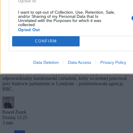
Opted In
I want to opt-out of Collection, Use, Retention, Sale,
and/or Sharing of my Personal Data that Is
Unrelated with the Purposes for which it was
collected.
Opted Out
CONFIRM
Książka zwrócona do biblioteki po 150 lat. „Była
w dobrym stanie”
Data Deletion
Data Access
Privacy Policy
Znaleziona w kominku książka została zwrócona do biblioteki w
Australii po 150 latach. Przypuszcza się, że za jej przetrzymanie był
odpowiedzialny kamieniarski czeladnik, który wcześniej pracował
przy budowie parlamentu w Londynie – poinformowała agencja
BBC.
Paweł Żurek
Dzisiaj 12:25
3 min
Świat