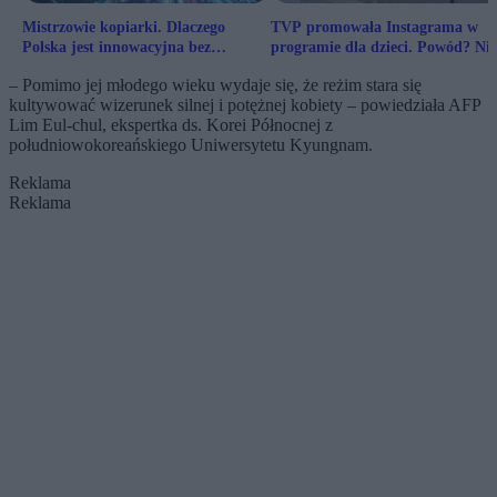
Mistrzowie kopiarki. Dlaczego
TVP promowała Instagrama w
Polska jest innowacyjna bez
programie dla dzieci. Powód? Nie
innowacji? [Wywiad Sroczyńskiego]
chciała „cenzurować” najmłodszy
– Pomimo jej młodego wieku wydaje się, że reżim stara się
kultywować wizerunek silnej i potężnej kobiety – powiedziała AFP
Lim Eul-chul, ekspertka ds. Korei Północnej z
południowokoreańskiego Uniwersytetu Kyungnam.
Reklama
Reklama