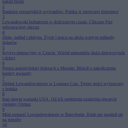
pakiet broni
2
Ranking europejskich wywiadów. Polska w pierwszej dziesiątce
3
Lewandowski bohaterem w doliczonym czasie. Chicago Fire
odwraca losy meczu
4
Złoto, pallad i platyna. Życie i praca na złożu wartym miliardy
dolarów
5
Kryzys migracyjny w Ceucie. Wśród migrantów dużo dziewczynek
i dzieci
6
Prezes argentyńskiej federacji o Messim. Mówił o zakończeniu
kariery gwiazdy
7
Debiut Lewandowskiego w Leagues Cup. Trener gości wyrzucony
z boiska
8
Iran stawia warunki USA. Od ich spełnienia uzależnia otwarcie
cieśniny Ormuz
9
Miał zastąpić Lewandowskiego w Barcelonie. Klub nie zgodził się
na transfer
10