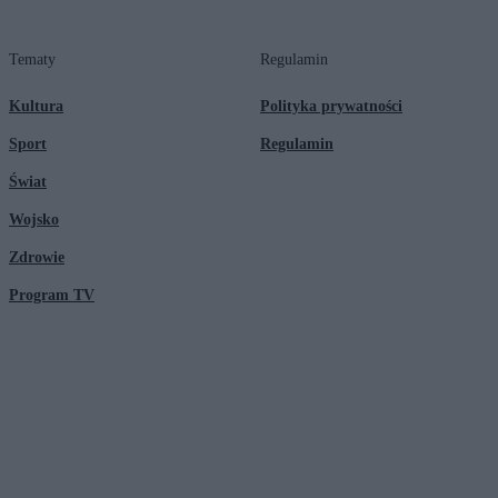
Tematy
Regulamin
Kultura
Polityka prywatności
Sport
Regulamin
Świat
Wojsko
Zdrowie
Program TV
© 2026 Kanał Zero Spółka Akcyjna