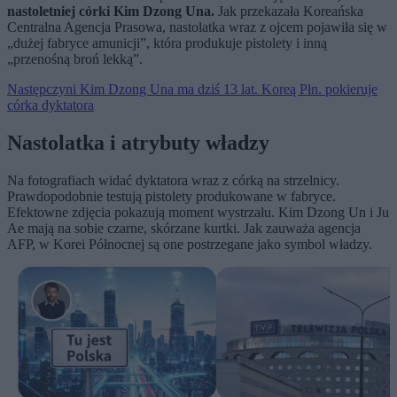
nastoletniej córki Kim Dzong Una.
Jak przekazała Koreańska
Centralna Agencja Prasowa, nastolatka wraz z ojcem pojawiła się w
„dużej fabryce amunicji”, która produkuje pistolety i inną
„przenośną broń lekką”.
Następczyni Kim Dzong Una ma dziś 13 lat. Koreą Płn. pokieruje
córka dyktatora
Nastolatka i atrybuty władzy
Na fotografiach widać dyktatora wraz z córką na strzelnicy.
Prawdopodobnie testują pistolety produkowane w fabryce.
Efektowne zdjęcia pokazują moment wystrzału. Kim Dzong Un i Ju
Ae mają na sobie czarne, skórzane kurtki. Jak zauważa agencja
AFP, w Korei Północnej są one postrzegane jako symbol władzy.