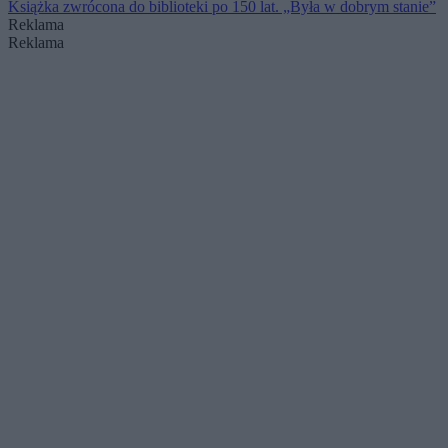
Książka zwrócona do biblioteki po 150 lat. „Była w dobrym stanie”
Reklama
Reklama