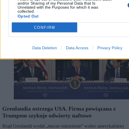
and/or Sharing of my Personal Data that Is
Unrelated with the Purposes for which it was
collected.
Opted Out
Świat
CONFIRM
Data Deletion
Data Access
Privacy Policy
Grenlandia ostrzega USA. Firma powiązana z
Trumpem szykuje odwierty naftowe
Rząd Grenlandii wydał „mocne ostrzeżenie” wobec amerykańskiej