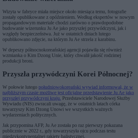
Wizyta w fabryce miała miejsce około miesiąca temu, fotografie
zostały opublikowane z opóźnieniem. Według ekspertów w nowym
propagandowym materiale chodzi zarówno o prawdopodobne
budowanie wizerunku Ju Ae jako przyszłej przywódczyni, jak i
względy bezpieczeństwa. Już w ostatnich dniach lutego
opublikowano zdjęcie, na którym Ju Ae strzela z karabinu.
W depeszy północnokoreańskiej agencji pojawiła się również
wzmianka o Kim Dzong Unie, który chwalił jakość rodzimej
produkcji broni.
Przyszła przywódczyni Korei Północnej?
W połowie lutego
południowokoreański wywiad informował, że w
najbliższym czasie możliwe jest oficjalne przedstawienie Ju Ae jako
przyszłej przywódczyni kraju.
Przedstawiciele Narodowej Służby
Wywiadu (NIS) zwracali uwagę, że w ostatnich latach córka
towarzyszy Kim Dzong Unowi we wszystkich ważnych
wydarzeniach politycznych.
Jak przypomina AFP, Ju Ae została po raz pierwszy pokazana
publicznie w 2022 r., gdy towarzyszyła ojcu podczas testu
międzykontynentalnej rakiety balistycznej.