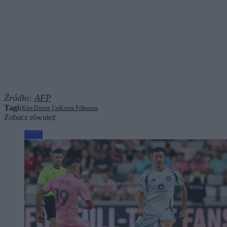
Źródło:
AFP
Tagi:
Kim Dzong Un
Korea Północna
Zobacz również
Świat