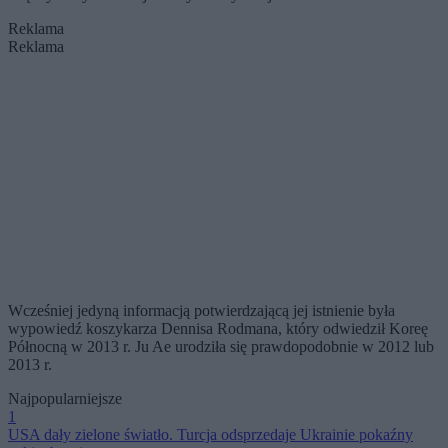
Reklama
Reklama
Wcześniej jedyną informacją potwierdzającą jej istnienie była
wypowiedź koszykarza Dennisa Rodmana, który odwiedził Koreę
Północną w 2013 r. Ju Ae urodziła się prawdopodobnie w 2012 lub
2013 r.
Najpopularniejsze
1
USA dały zielone światło. Turcja odsprzedaje Ukrainie pokaźny