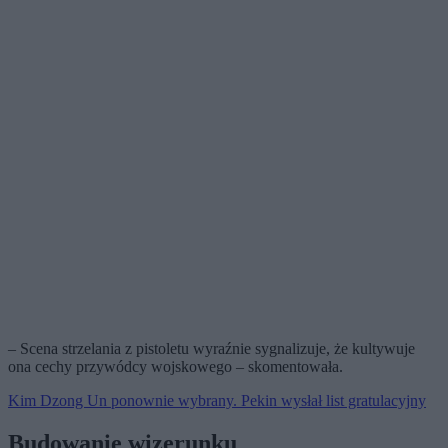
– Scena strzelania z pistoletu wyraźnie sygnalizuje, że kultywuje
ona cechy przywódcy wojskowego – skomentowała.
Kim Dzong Un ponownie wybrany. Pekin wysłał list gratulacyjny
Budowanie wizerunku