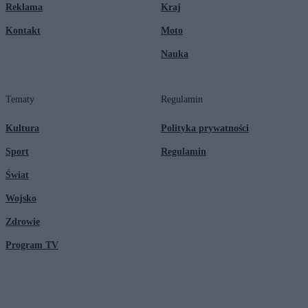
Reklama
Kraj
Kontakt
Moto
Nauka
Tematy
Regulamin
Kultura
Polityka prywatności
Sport
Regulamin
Świat
Wojsko
Zdrowie
Program TV
© 2026 Kanał Zero Spółka Akcyjna