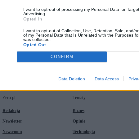
I want to opt-out of processing my Personal Data for Targe
Krzysztof Jabłonowski
Advertising.
07.05.2026
Opted In
2 min
Najpopularniejsze
I want to opt-out of Collection, Use, Retention, Sale, and/o
1
of my Personal Data that Is Unrelated with the Purposes for
was collected.
Państwa bałtyckie żądają zmian w NATO. Chodzi o misję obrony
Opted Out
powietrznej
CONFIRM
Data Deletion
Data Access
Priva
Zero.pl
Tematy
Redakcja
Biznes
Newsletter
Opinie
Newsroom
Technologia