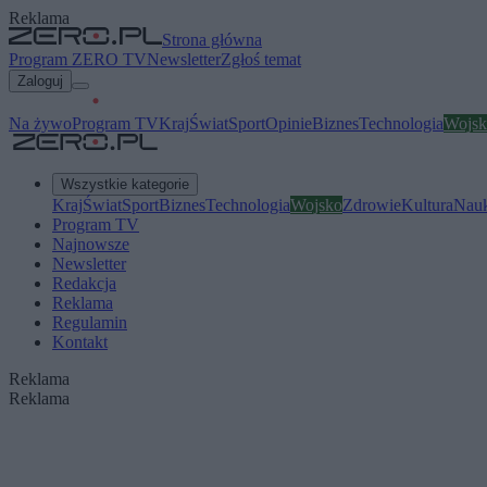
Reklama
Strona główna
Program ZERO TV
Newsletter
Zgłoś temat
Zaloguj
Na żywo
Program TV
Kraj
Świat
Sport
Opinie
Biznes
Technologia
Wojsk
Wszystkie kategorie
Kraj
Świat
Sport
Biznes
Technologia
Wojsko
Zdrowie
Kultura
Nau
Program TV
Najnowsze
Newsletter
Redakcja
Reklama
Regulamin
Kontakt
Reklama
Reklama