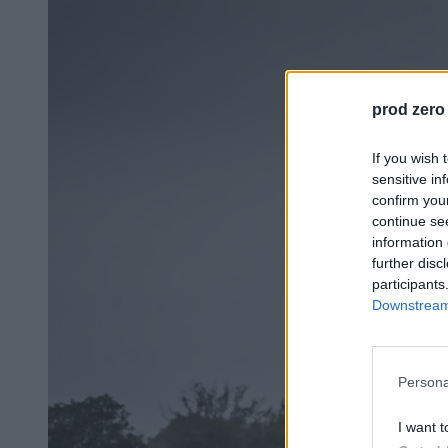
prod zero
If you wish 
sensitive in
confirm you
continue se
information 
further disc
participants
Downstream 
Persona
I want t