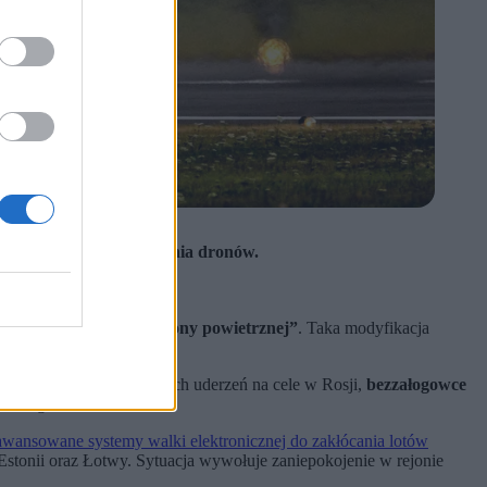
enia zdolności zwalczania dronów.
agazyn ropy na Łotwie.
ataków na cele w Rosji.
ybrać formę „misji obrony powietrznej”
. Taka modyfikacja
ronów”.
czasie, podczas ukraińskich uderzeń na cele w Rosji,
bezzałogowce
wskiego.
wansowane systemy walki elektronicznej do zakłócania lotów
stonii oraz Łotwy. Sytuacja wywołuje zaniepokojenie w rejonie