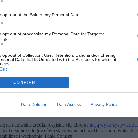
In
o opt-out of the Sale of my Personal Data.
In
to opt-out of processing my Personal Data for Targeted
ing.
In
o opt-out of Collection, Use, Retention, Sale, and/or Sharing
ersonal Data that Is Unrelated with the Purposes for which it
lected.
Out
ronnych. Przywódcy Litwy, Łotwy i Estonii domagają się zwiększ
tyckich. Uszkodzone zostały obiekty elektrowni w Estonii oraz m
ia Kremla. Deklarują, że nie udostępniają swoich terytoriów do 
CONFIRM
, że obecna misja NATO Air Policing w krajach bałtyckich
powinna prz
m celem zmian ma być wypracowanie większej „zdolności zwalczania d
Data Deletion
Data Access
Privacy Policy
ncydentami w przestrzeni powietrznej tych trzech krajów. W ostatnim 
otowano między innymi w rejonie Zatoki Fińskiej oraz obwodu moskie
się na natowskie źródła, rosyjskie siły zbrojne
mają wykorzystywać zaa
a kursu bezzałogowców i skierowanie ich nad terytorium Finlandii, E
stabilizacji wschodniej flanki Sojuszu.