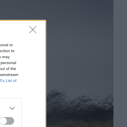
sonal or
ection to
ou may
 personal
out of the
 downstream
B’s List of