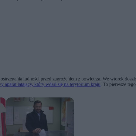
ostrzegania ludności przed zagrożeniem z powietrza. We wtorek dosz
aparat latający, który wdarł się na terytorium kraju
. To pierwsze teg