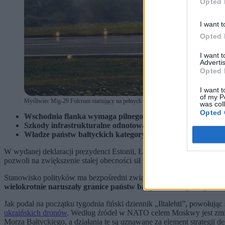
Opted 
I want t
Opted 
I want 
Advertis
Opted 
I want t
of my P
Myśliwiec Mig-29 Fulcrum startujący na pełnych dopalaczach (fot. Shutterstock)
was col
Opted 
Wschodnia flanka wymaga pilnego wzmocnienia struktur ob
Szkody infrastrukturalne odnotowano w dwóch krajach bał
Władze państw bałtyckich kategorycznie odrzucają oskarżen
W wydanej deklaracji prezydenci Estonii, Łotwy i Litwy podkreślili
pozwoli na zwiększenie stałej obecności sił sojuszniczych. Główny
Stanowisko polityków ma bezpośredni związek z powtarzającymi się i
wielokrotnie naruszały granice państw bałtyckich
. Incydenty odn
Jak podał na początku tygodnia fiński dziennik „Iltalehti”, powołując 
ukraińskich dronów
. Według źródeł w NATO celem Moskwy jest zmian
Morza Bałtyckiego, a działania te są uznawane za element strategii de