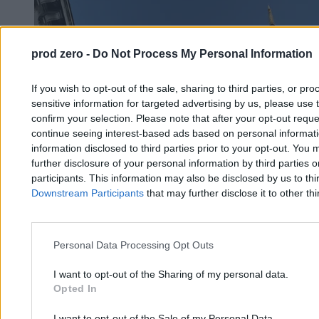
prod zero -
Do Not Process My Personal Information
If you wish to opt-out of the sale, sharing to third parties, or pr
sensitive information for targeted advertising by us, please use 
confirm your selection. Please note that after your opt-out req
continue seeing interest-based ads based on personal informatio
information disclosed to third parties prior to your opt-out. You 
further disclosure of your personal information by third parties 
participants. This information may also be disclosed by us to thi
Downstream Participants
that may further disclose it to other thi
Personal Data Processing Opt Outs
I want to opt-out of the Sharing of my personal data.
Warszawa wprowadza nocny zakaz sprzedaży
Opted In
alkoholu. „Cztery lata zajęła walka”
I want to opt-out of the Sale of my Personal Data.