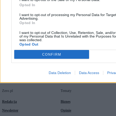
Opted In
Kasjan Owsianko
I want to opt-out of processing my Personal Data for Targe
12.03.2026
Advertising.
4 min
Opted In
Najpopularniejsze
1
I want to opt-out of Collection, Use, Retention, Sale, and/o
Nocna prohibicja w Warszawie. Są pierwsze dane ze służb
of my Personal Data that Is Unrelated with the Purposes for
2
was collected.
Toruń wprowadza nocną prohibicję. Wiemy od kiedy i w jakich
Opted Out
godzinach
CONFIRM
Data Deletion
Data Access
Priva
Zero.pl
Tematy
Redakcja
Biznes
Newsletter
Opinie