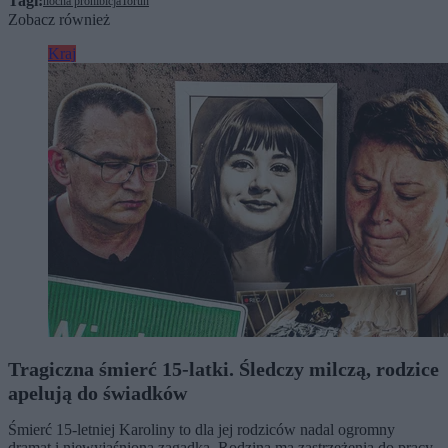
Tagi:
nocna prohibicja
Toruń
Zobacz również
Kraj
Tragiczna śmierć 15-latki. Śledczy milczą, rodzice
apelują do świadków
Śmierć 15-letniej Karoliny to dla jej rodziców nadal ogromny
dramat i niewyjaśniona zagadka. Rodzina ma zastrzeżenia do pracy