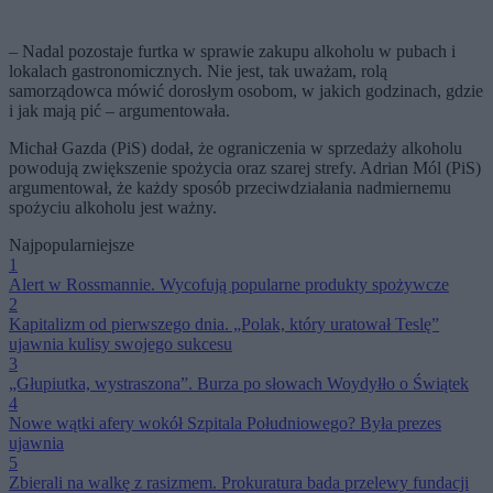
– Nadal pozostaje furtka w sprawie zakupu alkoholu w pubach i
lokalach gastronomicznych. Nie jest, tak uważam, rolą
samorządowca mówić dorosłym osobom, w jakich godzinach, gdzie
i jak mają pić – argumentowała.
Michał Gazda (PiS) dodał, że ograniczenia w sprzedaży alkoholu
powodują zwiększenie spożycia oraz szarej strefy. Adrian Mól (PiS)
argumentował, że każdy sposób przeciwdziałania nadmiernemu
spożyciu alkoholu jest ważny.
Najpopularniejsze
1
Alert w Rossmannie. Wycofują popularne produkty spożywcze
2
Kapitalizm od pierwszego dnia. „Polak, który uratował Teslę”
ujawnia kulisy swojego sukcesu
3
„Głupiutka, wystraszona”. Burza po słowach Woydyłło o Świątek
4
Nowe wątki afery wokół Szpitala Południowego? Była prezes
ujawnia
5
Zbierali na walkę z rasizmem. Prokuratura bada przelewy fundacji