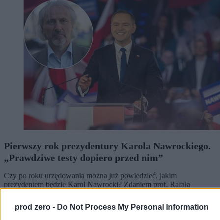
Pierwszy rok prezydentury Karola Nawrockiego.
„Prawdziwe testy dopiero przed nim”
Czy po roku urzędowania można już powiedzieć, jakim
prezydentem będzie Karol Nawrocki? Zdaniem prof. Rafała
Chwedoruka tak, choć – jak podkreśla – najważniejsze polityczne
egzaminy dopiero przed nim. W rozmowie z Zero.pl politolog
prod zero -
Do Not Process My Personal Information
ocenia pierwszy rok prezydentury, wskazuje jej najmocniejsze i
najsłabsze momenty oraz kreśli scenariusze na kolejne lata.