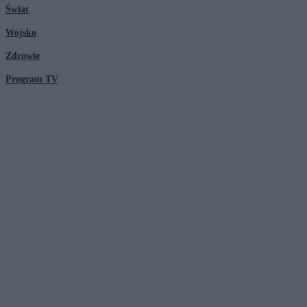
Świat
Wojsko
Zdrowie
Program TV
© 2026 Kanał Zero Spółka Akcyjna