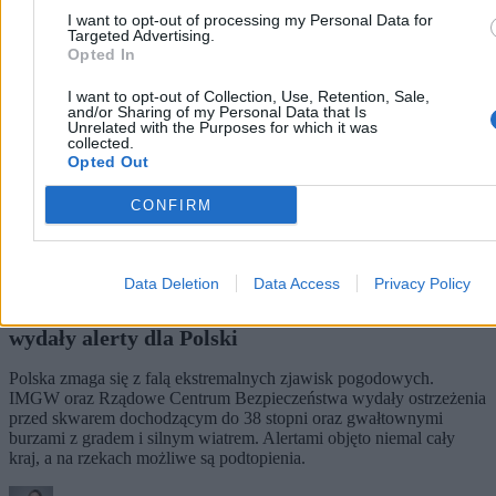
I want to opt-out of processing my Personal Data for
Targeted Advertising.
Opted In
I want to opt-out of Collection, Use, Retention, Sale,
and/or Sharing of my Personal Data that Is
Unrelated with the Purposes for which it was
collected.
Opted Out
CONFIRM
Data Deletion
Data Access
Privacy Policy
Upały do 38 stopni i nawałnice. IMGW i RCB
wydały alerty dla Polski
Polska zmaga się z falą ekstremalnych zjawisk pogodowych.
IMGW oraz Rządowe Centrum Bezpieczeństwa wydały ostrzeżenia
przed skwarem dochodzącym do 38 stopni oraz gwałtownymi
burzami z gradem i silnym wiatrem. Alertami objęto niemal cały
kraj, a na rzekach możliwe są podtopienia.