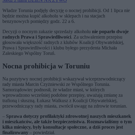
Śledź z nami DZIEŃ NA ŻYWO
Władze Torunia podjęły decyzję o nocnej prohibicji. Od 1 lipca nie
będzie można kupić alkoholu w sklepach i na stacjach
benzynowych pomiędzy godz. 22 a 6.
Decyzji o nocnym zakazie sprzedaży alkoholu
nie poparło dwoje
radnych Prawa i Sprawiedliwości
. Za uchwaleniem przepisu
głosowała większość radnych z klubów Koalicji Obywatelskiej,
Prawa i Sprawiedliwości i klubu byłego prezydenta Michała
Zaleskiego Wspólny Toruń.
Nocna prohibicja w Toruniu
Na pozytywy nocnej prohibicji wskazywał wiceprzewodniczący
rady miasta Marcin Czyżniewski ze Wspólnego Torunia.
Samorządowiec podnosił, że władze miast, w których
wprowadzono wcześniej podobne przepisy, uważają zmianę za
trafioną i słuszną. Łukasz Walkusz z Koalicji Obywatelskiej,
przewodniczący rady miasta, zwrócił uwagę na zdrowie torunian.
–
Sprawa dotyczy profilaktyki zdrowotnej naszych mieszkanek
i mieszkańców, ale także bezpieczeństwa. Rozmawialiśmy o tym
kilka miesięcy, były konsultacje społeczne, a dziś proces jest
finalizowany
– powiedział.