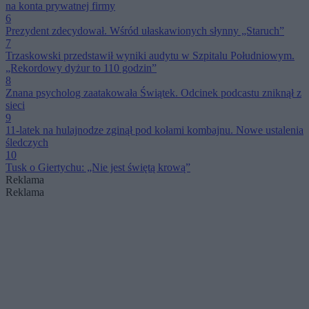
na konta prywatnej firmy
6
Prezydent zdecydował. Wśród ułaskawionych słynny „Staruch”
7
Trzaskowski przedstawił wyniki audytu w Szpitalu Południowym.
„Rekordowy dyżur to 110 godzin”
8
Znana psycholog zaatakowała Świątek. Odcinek podcastu zniknął z
sieci
9
11-latek na hulajnodze zginął pod kołami kombajnu. Nowe ustalenia
śledczych
10
Tusk o Giertychu: „Nie jest świętą krową”
Reklama
Reklama