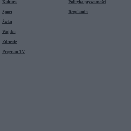
Kultura
Polityka prywatności
Sport
Regulamin
Świat
Wojsko
Zdrowie
Program TV
© 2026 Kanał Zero Spółka Akcyjna