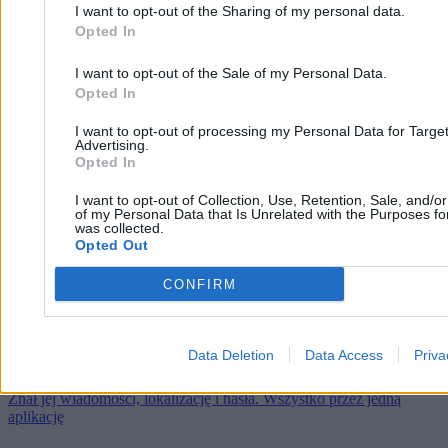
I want to opt-out of the Sharing of my personal data.
Opted In
I want to opt-out of the Sale of my Personal Data.
Opted In
FBI odzyskało usunięte wiadomości z
I want to opt-out of processing my Personal Data for Targe
Advertising.
komunikatora Signal na iPhonie
Opted In
I want to opt-out of Collection, Use, Retention, Sale, and/o
of my Personal Data that Is Unrelated with the Purposes for
Arkadiusz Dziermański
was collected.
10.04.2026
Opted Out
2 min
Najpopularniejsze
CONFIRM
1
Scrolluj, odpoczniesz po śmierci
2
FBI odzyskało usunięte wiadomości z komunikatora Signal na
Data Deletion
Data Access
Priva
iPhonie
3
Znał jej wiadomości, lokalizację i hasła. Wszystko przez jedną
aplikację