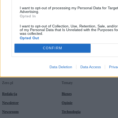
I want to opt-out of processing my Personal Data for Targe
Jakub Styczyński
Advertising.
08.04.2026
Opted In
10 min
Najpopularniejsze
I want to opt-out of Collection, Use, Retention, Sale, and/o
1
of my Personal Data that Is Unrelated with the Purposes for
was collected.
Reklama hazardu za publiczne pieniądze. Jak państwo będzie
Opted Out
uzależniać dzieci
CONFIRM
Data Deletion
Data Access
Priva
Zero.pl
Tematy
Redakcja
Biznes
Newsletter
Opinie
Newsroom
Technologia