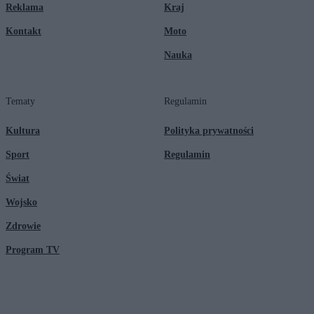
Reklama
Kraj
Kontakt
Moto
Nauka
Tematy
Regulamin
Kultura
Polityka prywatności
Sport
Regulamin
Świat
Wojsko
Zdrowie
Program TV
© 2026 Kanał Zero Spółka Akcyjna