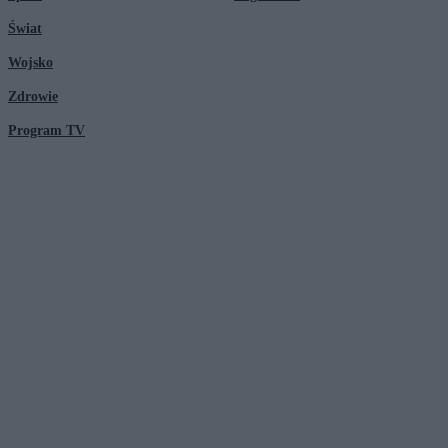
Świat
Wojsko
Zdrowie
Program TV
© 2026 Kanał Zero Spółka Akcyjna