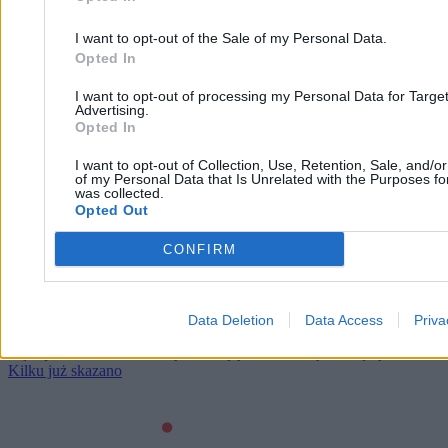
I want to opt-out of the Sale of my Personal Data.
Opted In
I want to opt-out of processing my Personal Data for Targe
Advertising.
Opted In
I want to opt-out of Collection, Use, Retention, Sale, and/o
Sejm postanowił, że Polacy walczący dla Ukrainy
of my Personal Data that Is Unrelated with the Purposes for
was collected.
nie będą karani. Kilku już skazano
Opted Out
CONFIRM
Patryk Słowik
18.02.2026
4 min
Najpopularniejsze
Data Deletion
Data Access
Priva
1
Sejm postanowił, że Polacy walczący dla Ukrainy nie będą karani.
Kilku już skazano