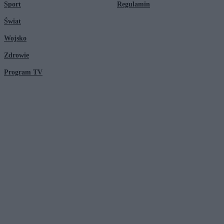
Sport
Regulamin
Świat
Wojsko
Zdrowie
Program TV
© 2026 Kanał Zero Spółka Akcyjna