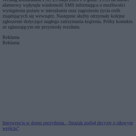
alarmowy wpłynęła wiadomość SMS informująca o możliwości
wystąpienia pożaru w mieszkaniu oraz zagrożeniu życia osób
znajdujących się wewnątrz. Następnie służby otrzymały kolejne
zgłoszenie dotyczące nagłego zatrzymania krążenia. Próby kontaktu
ze zgłaszającym nie przyniosły rezultatu.
Reklama
Reklama
Interwencja w domu prezydenta. „Strażak podjął decyzję o siłowym
wejściu”