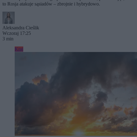
to Rosja atakuje sąsiadów – zbrojnie i hybrydowo.
Aleksandra Cieślik
Wczoraj 17:25
3 min
Kraj