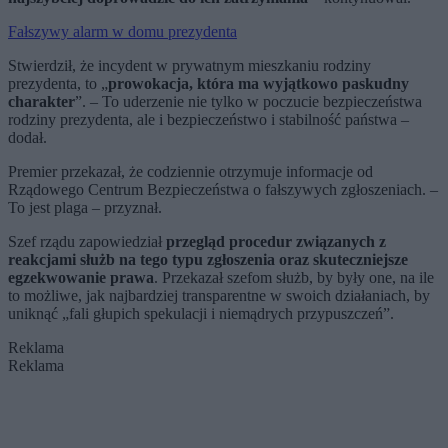
Fałszywy alarm w domu prezydenta
Stwierdził, że incydent w prywatnym mieszkaniu rodziny
prezydenta, to „
prowokacja, która ma wyjątkowo paskudny
charakter
”. – To uderzenie nie tylko w poczucie bezpieczeństwa
rodziny prezydenta, ale i bezpieczeństwo i stabilność państwa –
dodał.
Premier przekazał, że codziennie otrzymuje informacje od
Rządowego Centrum Bezpieczeństwa o fałszywych zgłoszeniach. –
To jest plaga – przyznał.
Szef rządu zapowiedział
przegląd procedur związanych z
reakcjami służb na tego typu zgłoszenia oraz skuteczniejsze
egzekwowanie prawa
. Przekazał szefom służb, by były one, na ile
to możliwe, jak najbardziej transparentne w swoich działaniach, by
uniknąć „fali głupich spekulacji i niemądrych przypuszczeń”.
Reklama
Reklama