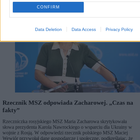
Kraj
CONFIRM
Data Deletion
Data Access
Privacy Policy
Rzecznik MSZ odpowiada Zacharowej. „Czas na
fakty”
Rzeczniczka rosyjskiego MSZ Maria Zacharowa skrytykowała
słowa prezydenta Karola Nawrockiego o wsparciu dla Ukrainy w
wojnie z Rosją. W odpowiedzi rzecznik polskiego MSZ Maciej
Wewiór przywołał dane gospodarcze i społeczne, podkreślając, że