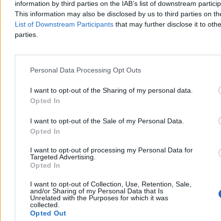
information by third parties on the IAB’s list of downstream partici
pługiem ok. 200 metrów nowej jezdni. Twierdził, że droga należy
This information may also be disclosed by us to third parties on t
do niego. Policja zatrzymała go na gorącym uczynku. Straty
oszacowano wstępnie na ok. 400 tys. zł.
List of Downstream Participants
that may further disclose it to othe
parties.
Aleksandra Cieślik
Personal Data Processing Opt Outs
Wczoraj 18:17
3 min
Reklama
I want to opt-out of the Sharing of my personal data.
Reklama
Opted In
I want to opt-out of the Sale of my Personal Data.
Opted In
I want to opt-out of processing my Personal Data for
Targeted Advertising.
Opted In
I want to opt-out of Collection, Use, Retention, Sale,
and/or Sharing of my Personal Data that Is
Unrelated with the Purposes for which it was
collected.
Opted Out