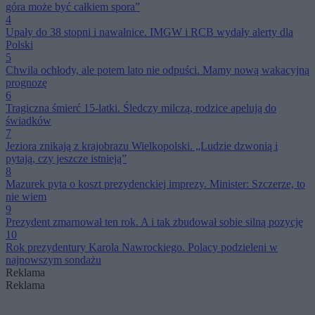
góra może być całkiem spora”
4
Upały do 38 stopni i nawałnice. IMGW i RCB wydały alerty dla
Polski
5
Chwila ochłody, ale potem lato nie odpuści. Mamy nową wakacyjną
prognozę
6
Tragiczna śmierć 15-latki. Śledczy milczą, rodzice apelują do
świadków
7
Jeziora znikają z krajobrazu Wielkopolski. „Ludzie dzwonią i
pytają, czy jeszcze istnieją”
8
Mazurek pyta o koszt prezydenckiej imprezy. Minister: Szczerze, to
nie wiem
9
Prezydent zmarnował ten rok. A i tak zbudował sobie silną pozycję
10
Rok prezydentury Karola Nawrockiego. Polacy podzieleni w
najnowszym sondażu
Reklama
Reklama