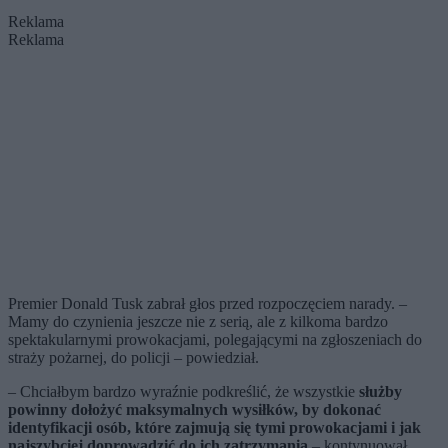
Reklama
Reklama
Premier Donald Tusk zabrał głos przed rozpoczęciem narady. –
Mamy do czynienia jeszcze nie z serią, ale z kilkoma bardzo
spektakularnymi prowokacjami, polegającymi na zgłoszeniach do
straży pożarnej, do policji – powiedział.
– Chciałbym bardzo wyraźnie podkreślić, że wszystkie
służby
powinny dołożyć maksymalnych wysiłków, by dokonać
identyfikacji osób, które zajmują się tymi prowokacjami i jak
najszybciej doprowadzić do ich zatrzymania
– kontynuował.