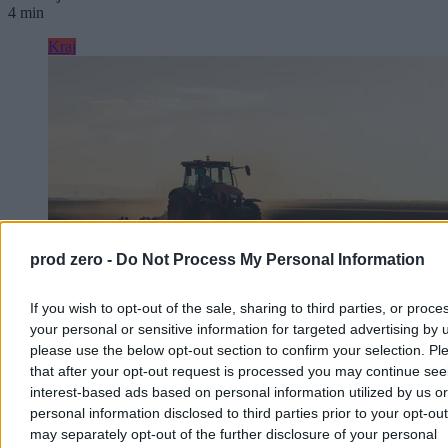
4 min
Kraj
prod zero -
Do Not Process My Personal Information
If you wish to opt-out of the sale, sharing to third parties, or proce
your personal or sensitive information for targeted advertising by 
please use the below opt-out section to confirm your selection. Pl
Rolnik zaorał nowy asfalt w Gliwicach. Straty to
that after your opt-out request is processed you may continue see
ok. 400 tys. zł
interest-based ads based on personal information utilized by us or
personal information disclosed to third parties prior to your opt-ou
W piątek w gliwickiej dzielnicy Ostropa 60-letni rolnik ciągnikiem
may separately opt-out of the further disclosure of your personal
marki Ursus celowo wjechał na świeżo położony asfalt, niszcząc