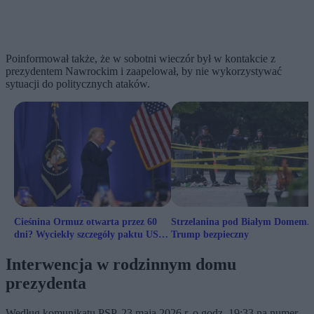
Poinformował także, że w sobotni wieczór był w kontakcie z
prezydentem Nawrockim i zaapelował, by nie wykorzystywać
sytuacji do politycznych ataków.
Cieśnina Ormuz otwarta przez 60
Strzelanina pod Białym Domem.
dni? Wyciekły szczegóły paktu USA-
Trump bezpieczny
Iran
Interwencja w rodzinnym domu
prezydenta
Według komunikatu PSP, 23 maja 2026 r. o godz. 19:33 na numer