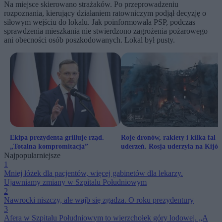
Na miejsce skierowano strażaków. Po przeprowadzeniu
rozpoznania, kierujący działaniem ratowniczym podjął decyzję o
siłowym wejściu do lokalu. Jak poinformowała PSP, podczas
sprawdzenia mieszkania nie stwierdzono zagrożenia pożarowego
ani obecności osób poszkodowanych. Lokal był pusty.
Ekipa prezydenta grilluje rząd.
Roje dronów, rakiety i kilka fal
„Totalna kompromitacja”
uderzeń. Rosja uderzyła na Kijó
Najpopularniejsze
1
Mniej łóżek dla pacjentów, więcej gabinetów dla lekarzy.
Ujawniamy zmiany w Szpitalu Południowym
2
Nawrocki niszczy, ale wajb się zgadza. O roku prezydentury
3
Afera w Szpitalu Południowym to wierzchołek góry lodowej. „A