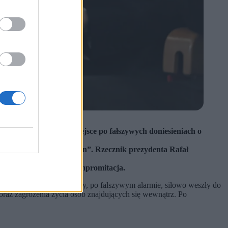
. Interwencja miała miejsce po fałszywych doniesieniach o
 politycznych i ich rodzin”. Rzecznik prezydenta Rafał
interwencji służb to kompromitacja.
 w sobotę wieczorem służby, po fałszywym alarmie, siłowo weszły do
oraz zagrożenia życia osób znajdujących się wewnątrz. Po