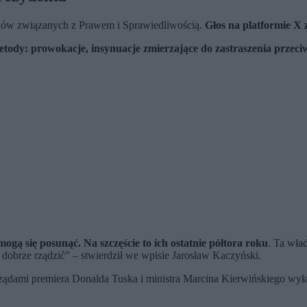
yków związanych z Prawem i Sprawiedliwością.
Głos na platformie X 
etody: prowokacje, insynuacje zmierzające do zastraszenia przeci
mogą się posunąć. Na szczęście to ich ostatnie półtora roku
. Ta wła
ą dobrze rządzić” – stwierdził we wpisie Jarosław Kaczyński.
 rządami premiera Donalda Tuska i ministra Marcina Kierwińskiego 