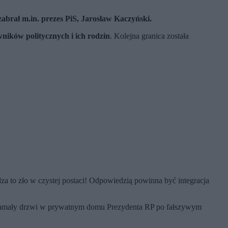
zabrał m.in. prezes PiS, Jarosław Kaczyński.
wników politycznych i ich rodzin
. Kolejna granica została
dza to zło w czystej postaci! Odpowiedzią powinna być integracja
wyłamały drzwi w prywatnym domu Prezydenta RP po fałszywym