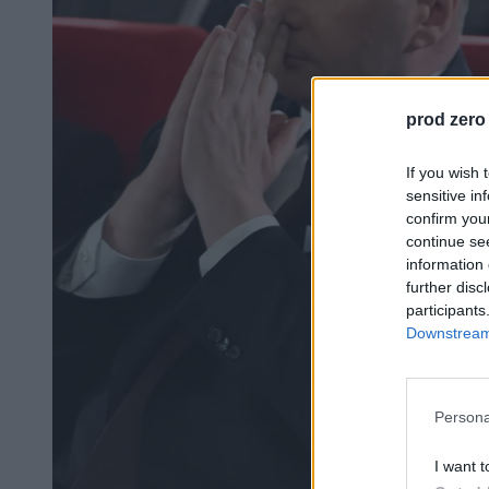
prod zero
If you wish 
sensitive in
confirm you
continue se
information 
further disc
participants
Downstream 
Persona
I want t