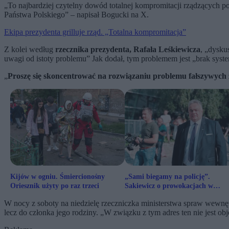
„To najbardziej czytelny dowód totalnej kompromitacji rządzących p
Państwa Polskiego” – napisał Bogucki na X.
Ekipa prezydenta grilluje rząd. „Totalna kompromitacja”
Z kolei według
rzecznika prezydenta, Rafała Leśkiewicza
, „dysku
uwagi od istoty problemu” Jak dodał, tym problemem jest „brak sys
„
Proszę się skoncentrować na rozwiązaniu problemu fałszywych z
Kijów w ogniu. Śmiercionośny
„Sami biegamy na policję”.
Oriesznik użyty po raz trzeci
Sakiewicz o prowokacjach w
Republice
W nocy z soboty na niedzielę rzeczniczka ministerstwa spraw wewnęt
lecz do członka jego rodziny. „W związku z tym adres ten nie jest o