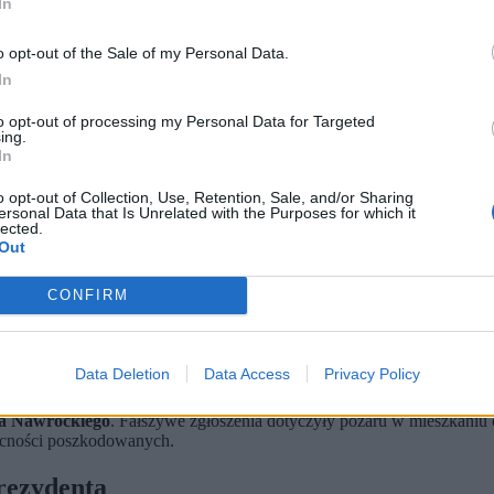
In
o opt-out of the Sale of my Personal Data.
In
to opt-out of processing my Personal Data for Targeted
ing.
In
o opt-out of Collection, Use, Retention, Sale, and/or Sharing
ersonal Data that Is Unrelated with the Purposes for which it
lected.
Out
kim mieszkaniu należącym do matki prezydenta Karola Nawrockiego
CONFIRM
 „prowokacje, insynuacje zmierzające do zastraszenia przeciwników
ści ich kierownictwa.
niem szefa rządu, doszukiwanie się drugiego dna w uzasadnionej 
Data Deletion
Data Access
Privacy Policy
em ministrów i przedstawicieli służb
. Spotkanie zwołano po tym, jak
la Nawrockiego
. Fałszywe zgłoszenia dotyczyły pożaru w mieszkaniu 
ecności poszkodowanych.
prezydenta