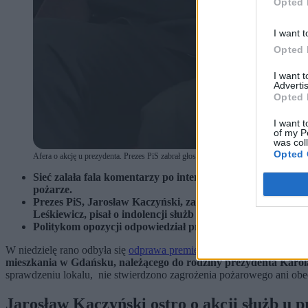
Opted 
I want t
Opted 
I want 
Advertis
Opted 
I want t
of my P
was col
Opted 
Afera o akcję u prezydenta. Prezes PiS zabrał głos (fot. Wojtek Jargiło / PAP)
Sieć zalała fala komentarzy po interwencji służb w gdańs
pożarze.
Prezes PiS, Jarosław Kaczyński, zarzucił ekipie rządzącej
Leśkiewicz, pisał o indolencji służb i braku odpowiedzialno
Politykom opozycji odpowiedział premier Donald Tusk. Zda
W niedzielę rano odbyła się
odprawa premiera Donalda Tuska z udział
mieszkania w Gdańsku, należącego do rodziny prezydenta Karo
sprawdzeniu lokalu, nie stwierdzono zagrożenia pożarowego ani ob
Jarosław Kaczyński ostro o akcji służb u 