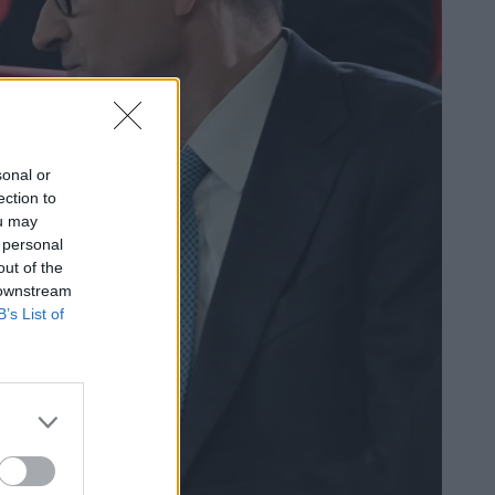
sonal or
ection to
ou may
 personal
out of the
 downstream
B’s List of