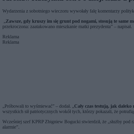
Wydarzenia z sobotniego wieczoru wywołały falę komentarzy polit
„
Zawsze, gdy kruszy im się grunt pod nogami, stosują te same m
przekroczona: zaatakowano mieszkanie matki prezydenta” – napisał.
Reklama
Reklama
„Próbowali to wyśmiewać” – dodał. „
Cały czas testują, jak daleko 
wszystkich sił patriotycznych wokół tych, którzy pokazali, że potrafi
Wcześniej szef KPRP Zbigniew Bogucki stwierdził, że „służby pod
alarmie”.