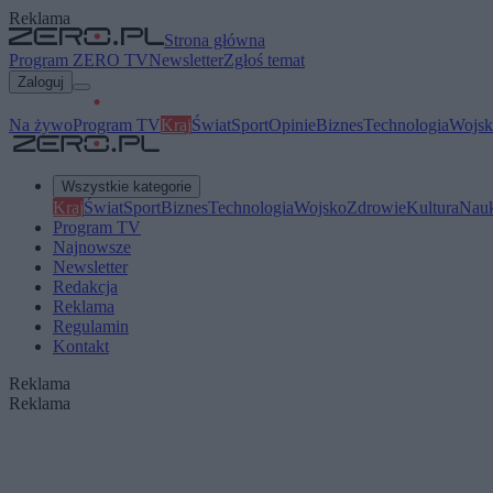
Reklama
Strona główna
Program ZERO TV
Newsletter
Zgłoś temat
Zaloguj
Na żywo
Program TV
Kraj
Świat
Sport
Opinie
Biznes
Technologia
Wojsk
Wszystkie kategorie
Kraj
Świat
Sport
Biznes
Technologia
Wojsko
Zdrowie
Kultura
Nau
Program TV
Najnowsze
Newsletter
Redakcja
Reklama
Regulamin
Kontakt
Reklama
Reklama