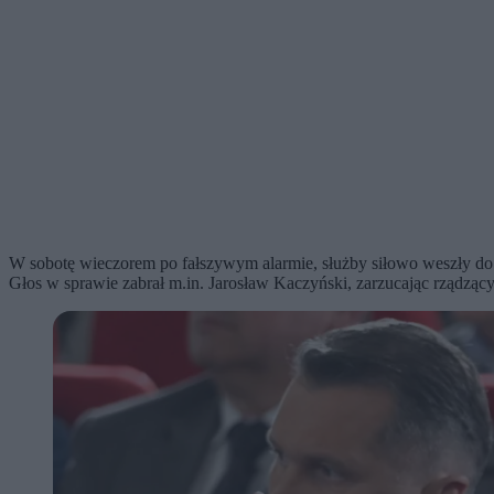
W sobotę wieczorem po fałszywym alarmie, służby siłowo weszły do
Głos w sprawie zabrał m.in. Jarosław Kaczyński, zarzucając rządząc