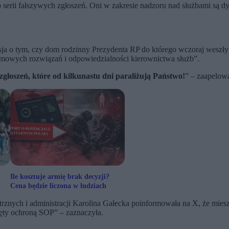
o serii fałszywych zgłoszeń. Oni w zakresie nadzoru nad służbami są
sja o tym, czy dom rodzinny Prezydenta RP do którego wczoraj weszły
temowych rozwiązań i odpowiedzialności kierownictwa służb”.
głoszeń, które od kilkunastu dni paraliżują Państwo!
” – zaapelow
Ile kosztuje armię brak decyzji?
Cena będzie liczona w ludziach
rznych i administracji Karolina Gałecka poinformowała na X, że miesz
bjęty ochroną SOP” – zaznaczyła.