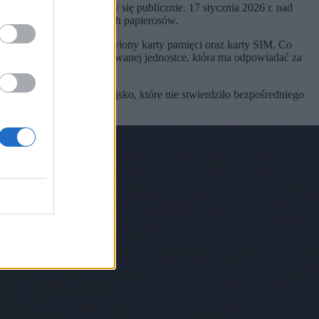
 których dowiedzieliśmy się publicznie. 17 stycznia 2026 r. nad
siącami paczek nielegalnych papierosów.
o "dron-zabawka", pozbawiony karty pamięci oraz karty SIM. Co
icznym
, czyli wyspecjalizowanej jednostce, która ma odpowiadać za
ł monitorowany przez wojsko, które nie stwierdziło bezpośredniego