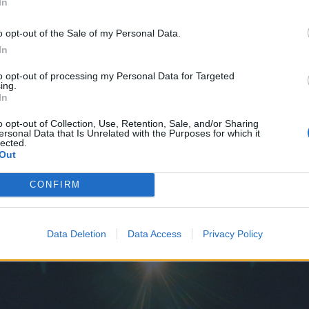
In
j kilka istotnych incydentów na terytorium Polski. Przypomnijmy te, o
rum Białegostoku oraz pod Sokółką policja odnalazła konstrukcje z ty
o opt-out of the Sale of my Personal Data.
asnyszu, spadł niewielki dron.
Wstępne oględziny wykazały, że był t
In
ołgów czy piechoty zmechanizowanej, a 2 Ośrodku Radioelektron
to opt-out of processing my Personal Data for Targeted
ing.
 wlot obiektów nadlatujących z kierunku Białorusi. Ruch obiektów by
In
o opt-out of Collection, Use, Retention, Sale, and/or Sharing
ersonal Data that Is Unrelated with the Purposes for which it
lected.
Out
CONFIRM
Data Deletion
Data Access
Privacy Policy