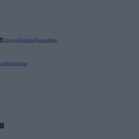
o
Zdrowie
Kultura
Nauka
Moto
ka
Moto
Opinie
ko