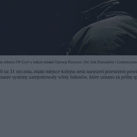
iu żołnierz JW Gryf w trakcie działań Operacji Horyzont. (fot. Irek Dorożański / Centrum 
 na 31 stycznia, miała miejsce kolejna seria naruszeń przestrzeni pow
nasze systemy zarejestrowały wloty balonów, które uznano za próbę s