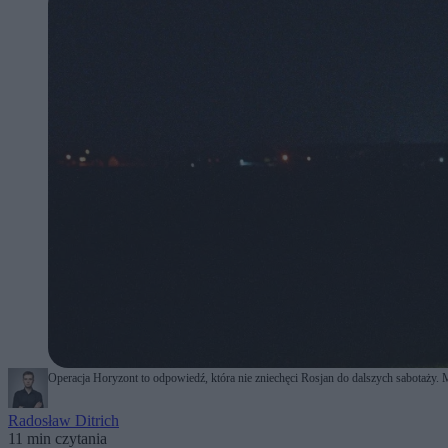
Operacja Horyzont to odpowiedź, która nie zniechęci Rosjan do dalszych sabotaż
Radosław Ditrich
11 min czytania