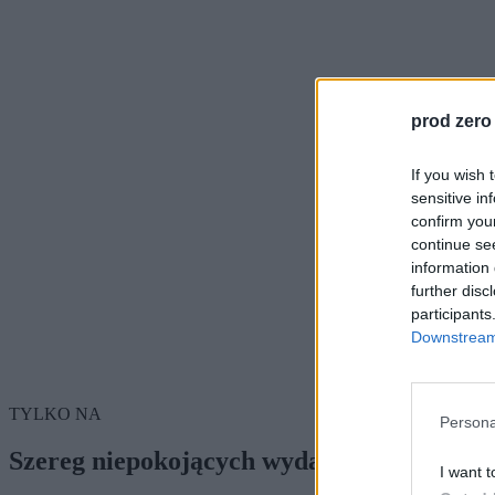
prod zero
If you wish 
sensitive in
confirm you
continue se
information 
further disc
participants
Downstream 
TYLKO NA
Persona
Szereg niepokojących wydarzeń
I want t