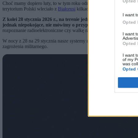
Opted 
Choć mamy dopiero luty, to w tym roku odnotowaliśmy już przynajmnie
terytorium Polski wleciało z
Białorusi
kilkadziesiąt balonów, a w cent
I want t
Z kolei 28 stycznia 2026 r., na terenie jednostki wojskowej w Prz
Opted 
jednak niepokojące, nie mówimy o przypadkowym batalionie cz
rozpoznanie radioelektroniczne czy walkę radioelektroniczną.
I want 
Advertis
W nocy z 28 na 29 stycznia nasze systemy radiolokacyjne odnotowały
Opted 
zagrożenia militarnego.
I want t
of my P
was col
Opted 