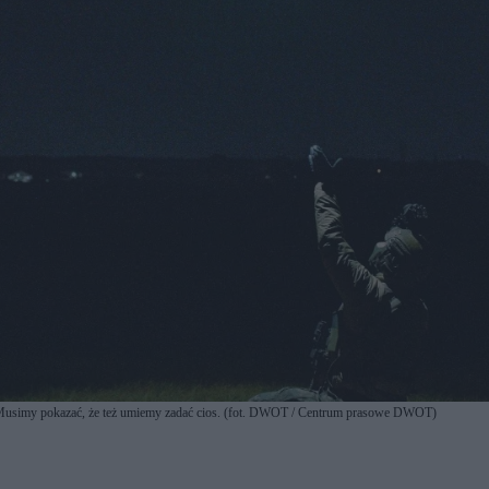
y. Musimy pokazać, że też umiemy zadać cios. (fot. DWOT / Centrum prasowe DWOT)