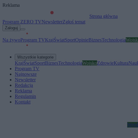
Reklama
Strona główna
Program ZERO TV
Newsletter
Zgłoś temat
Zaloguj
Na żywo
Program TV
Kraj
Świat
Sport
Opinie
Biznes
Technologia
Wojsk
Wszystkie kategorie
Kraj
Świat
Sport
Biznes
Technologia
Wojsko
Zdrowie
Kultura
Nau
Program TV
Najnowsze
Newsletter
Redakcja
Reklama
Regulamin
Kontakt
Wojs