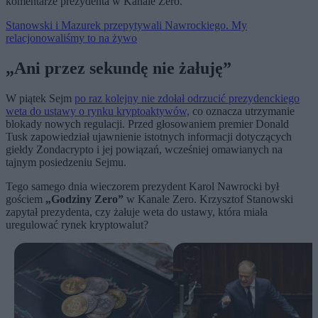
komentarze prezydenta w Kanale Zero.
Stanowski i Mazurek przepytywali Nawrockiego. My
relacjonowaliśmy to na żywo
„Ani przez sekundę nie żałuję”
W piątek Sejm
po raz kolejny nie zdołał odrzucić prezydenckiego
weta do ustawy o rynku kryptoaktywów,
co oznacza utrzymanie
blokady nowych regulacji. Przed głosowaniem premier Donald
Tusk zapowiedział ujawnienie istotnych informacji dotyczących
giełdy Zondacrypto i jej powiązań, wcześniej omawianych na
tajnym posiedzeniu Sejmu.
Tego samego dnia wieczorem prezydent Karol Nawrocki był
gościem
„Godziny Zero”
w Kanale Zero. Krzysztof Stanowski
zapytał prezydenta, czy żałuje weta do ustawy, która miała
uregulować rynek kryptowalut?