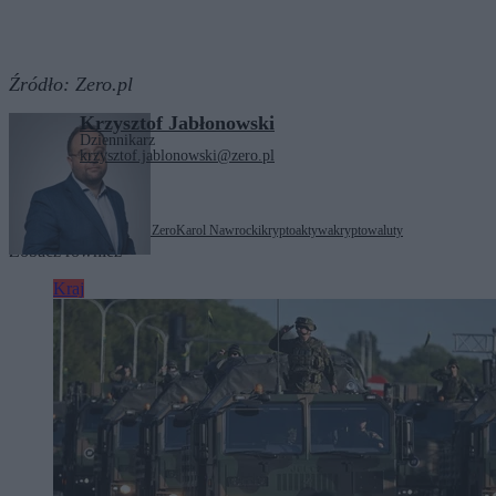
Źródło:
Zero.pl
Krzysztof Jabłonowski
Dziennikarz
krzysztof.jablonowski@zero.pl
Tagi:
Borys Budka
Kanał Zero
Karol Nawrocki
kryptoaktywa
kryptowaluty
Zobacz również
Kraj