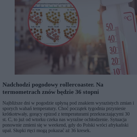
Nadchodzi pogodowy rollercoaster. Na
termometrach znów będzie 36 stopni
Najbliższe dni w pogodzie upłyną pod znakiem wyrazistych zmian i
sporych wahań temperatury. Choć początek tygodnia przyniesie
krótkotrwały, gorący epizod z temperaturami przekraczającymi 30
st. C, to już od wtorku czeka nas wyraźne ochłodzenie. Sytuacja
ponownie zmieni się w weekend, gdy do Polski wróci afrykański
upał. Słupki rtęci mogą pokazać aż 36 kresek.