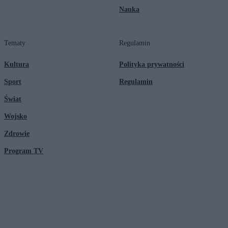
Nauka
Tematy
Regulamin
Kultura
Polityka prywatności
Sport
Regulamin
Świat
Wojsko
Zdrowie
Program TV
© 2026 Kanał Zero Spółka Akcyjna