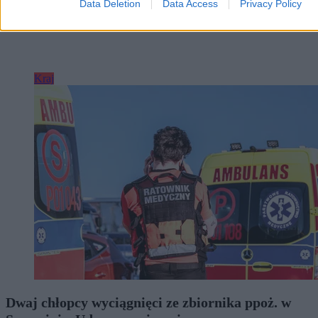
Data Deletion
Data Access
Privacy Policy
Kraj
Dwaj chłopcy wyciągnięci ze zbiornika ppoż. w