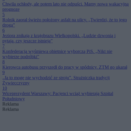
Chwila ochłody, ale potem lato nie odpuści. Mamy nową wakacyjną
prognozę
5
Rolnik zaorał świeżo położony asfalt na ulicy. „Twierdzi, że to jego
droga”
6
Jeziora znikają z krajobrazu Wielkopolski. „Ludzie dzwonią i
pytają, czy jeszcze istnieją”
7
Konfederacja wyśmiewa obietnicę wyborczą PiS. „Nikt nie
wybierze podróbki”
8
Kierowca autobusu przyszedł do pracy w spódnicy. ZTM go ukarał
9
„Ja to mogę nie wychodzić ze stroju”. Strażniczka tradycji
Żywiecczyzny
10
Wiceprezydent Warszawy: Pacjenci wciąż wybierają Szpital
Południowy
Reklama
Reklama