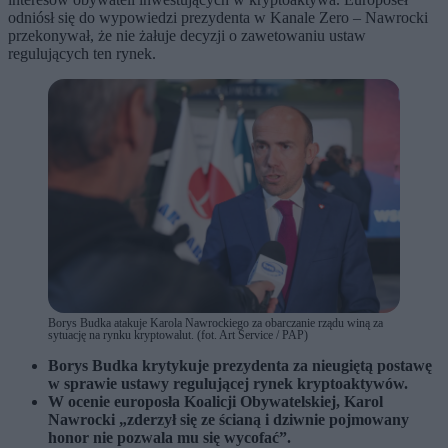
odniósł się do wypowiedzi prezydenta w Kanale Zero – Nawrocki
przekonywał, że nie żałuje decyzji o zawetowaniu ustaw
regulujących ten rynek.
Borys Budka atakuje Karola Nawrockiego za obarczanie rządu winą za
sytuację na rynku kryptowalut. (fot. Art Service / PAP)
Borys Budka krytykuje prezydenta za nieugiętą postawę
w sprawie ustawy regulującej rynek kryptoaktywów.
W ocenie europosła Koalicji Obywatelskiej, Karol
Nawrocki „zderzył się ze ścianą i dziwnie pojmowany
honor nie pozwala mu się wycofać”.