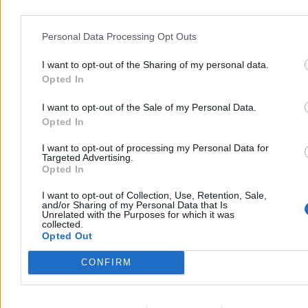
wyrzucili. Karski: Liczyliśmy na opamiętanie
Personal Data Processing Opt Outs
Choć Mateusz Morawiecki już zapowiedział, że najpóźniej do 15
października powoła nową partię, nadal pozostaje on formalnie
członkiem Prawa i Sprawiedliwości. To samo dotyczy
I want to opt-out of the Sharing of my personal data.
kilkudziesięciu stronników byłego premiera. Ale już niedługo. – Dla
Opted In
wielu z nas ważne jest, żeby rozstać się w zgodzie i z klasą – mówi
Zero.pl prof. Karol Karski, rzecznik dyscyplinarny PiS.
I want to opt-out of the Sale of my Personal Data.
Opted In
I want to opt-out of processing my Personal Data for
Kasjan Owsianko
Targeted Advertising.
Dzisiaj 06:01
Opted In
18 min
Reklama
I want to opt-out of Collection, Use, Retention, Sale,
Reklama
and/or Sharing of my Personal Data that Is
Unrelated with the Purposes for which it was
collected.
Opted Out
CONFIRM