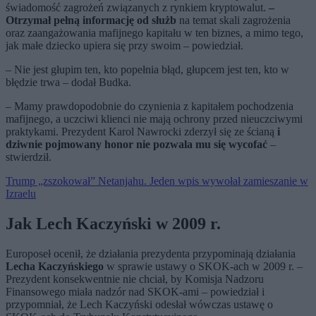
świadomość zagrożeń związanych z rynkiem kryptowalut.
–
Otrzymał pełną informację od służb
na temat skali zagrożenia
oraz zaangażowania mafijnego kapitału w ten biznes, a mimo tego,
jak małe dziecko upiera się przy swoim – powiedział.
– Nie jest głupim ten, kto popełnia błąd, głupcem jest ten, kto w
błędzie trwa – dodał Budka.
– Mamy prawdopodobnie do czynienia z kapitałem pochodzenia
mafijnego, a uczciwi klienci nie mają ochrony przed nieuczciwymi
praktykami. Prezydent Karol Nawrocki zderzył się ze ścianą
i
dziwnie pojmowany honor nie pozwala mu się wycofać
–
stwierdził.
Trump „zszokował” Netanjahu. Jeden wpis wywołał zamieszanie w
Izraelu
Jak Lech Kaczyński w 2009 r.
Europoseł ocenił, że działania prezydenta przypominają działania
Lecha Kaczyńskiego
w sprawie ustawy o SKOK-ach w 2009 r. –
Prezydent konsekwentnie nie chciał, by Komisja Nadzoru
Finansowego miała nadzór nad SKOK-ami – powiedział i
przypomniał, że Lech Kaczyński odesłał wówczas ustawę o