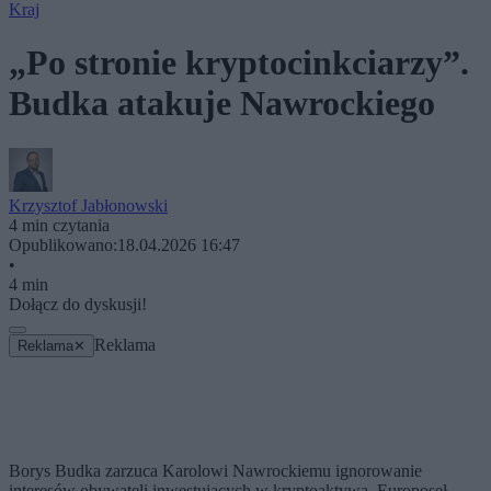
Kraj
„Po stronie kryptocinkciarzy”.
Budka atakuje Nawrockiego
Krzysztof Jabłonowski
4 min czytania
Opublikowano:
18.04.2026 16:47
•
4 min
Dołącz do dyskusji!
Reklama
Reklama
✕
Borys Budka zarzuca Karolowi Nawrockiemu ignorowanie
interesów obywateli inwestujących w kryptoaktywa. Europoseł