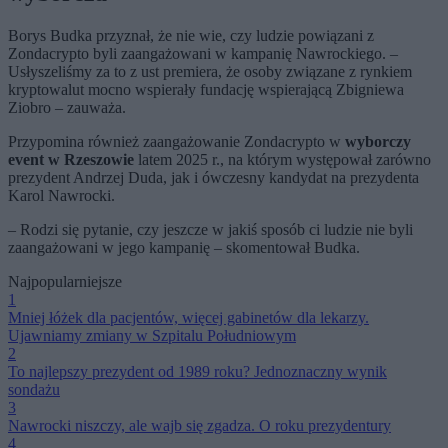
Borys Budka przyznał, że nie wie, czy ludzie powiązani z
Zondacrypto byli zaangażowani w kampanię Nawrockiego. –
Usłyszeliśmy za to z ust premiera, że osoby związane z rynkiem
kryptowalut mocno wspierały fundację wspierającą Zbigniewa
Ziobro – zauważa.
Przypomina również zaangażowanie Zondacrypto w
wyborczy
event w Rzeszowie
latem 2025 r., na którym występował zarówno
prezydent Andrzej Duda, jak i ówczesny kandydat na prezydenta
Karol Nawrocki.
– Rodzi się pytanie, czy jeszcze w jakiś sposób ci ludzie nie byli
zaangażowani w jego kampanię – skomentował Budka.
Najpopularniejsze
1
Mniej łóżek dla pacjentów, więcej gabinetów dla lekarzy.
Ujawniamy zmiany w Szpitalu Południowym
2
To najlepszy prezydent od 1989 roku? Jednoznaczny wynik
sondażu
3
Nawrocki niszczy, ale wajb się zgadza. O roku prezydentury
4