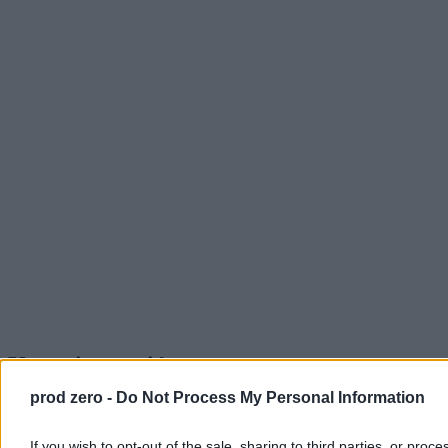
Karanie uczniów
prod zero -
Do Not Process My Personal Information
Przy zastosowaniu oceny holistycznej – uczniowie zdolni nie są już
tacy wyjątkowi. Ich rozwój jest ograniczony, a wkład pracy mierny.
Efekty osiągają bez zasługi – nie zasługują więc na nagrody. W ten
If you wish to opt-out of the sale, sharing to third parties, or proce