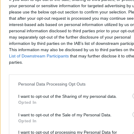
sposób ideę wspierania uczniów mających problemy przekształcono
your personal or sensitive information for targeted advertising by 
w ideę karania uczniów bez problemów. Bo niby za co mamy ich
please use the below opt-out section to confirm your selection. Pl
nagradzać? Bo my wykuwamy nową wizję szkolnego sukcesu
that after your opt-out request is processed you may continue see
opartą na zasadzie:
„wszyscy uczniowie zasługują na uznanie”.
interest-based ads based on personal information utilized by us or
To całkowicie eliminuje problem uczniów zdolnych. Jeżeli bowiem
personal information disclosed to third parties prior to your opt-ou
wszyscy są najlepsi, to nikt nie jest dobry.
may separately opt-out of the further disclosure of your personal
Jest to polityka oświatowa poprawna politycznie, chociaż polega na
information by third parties on the IAB’s list of downstream partici
schlebianiu najgorszym szkolnym emocjom: zawiści i zazdrości.
This information may also be disclosed by us to third parties on t
Kiedyś zazdrość o szkolnych kujonów była zwalczana jako
List of Downstream Participants
that may further disclose it to othe
zachowanie szczególnie naganne. Teraz
kujony nie mogą się
parties.
chełpić swoimi sukcesami,
aby nie sprawiać przykrości uczniom
mającym problemy z nauką. Bowiem zawiść mniej zdolnych wobec
zdolnych została objęta ochroną państwa.
Problem polega jednak na tym, że ten sposób myślenia nie jest
Personal Data Processing Opt Outs
korzystny nawet dla uczniów słabszych. Opiera się bowiem na
założeniu, że oni nigdy nie będą lepsi. Kiedyś nauczyciel mówił do
I want to opt-out of the Sharing of my personal data.
Jasia: „Jeżeli nie będziesz się uczył, to nie zdasz”. To było
Opted In
oczywiste, gdyż nauczyciel wierzył w możliwości Jasia.
Współczesna pedagogika uznaje jednak te słowa za
I want to opt-out of the Sale of my Personal Data.
upokarzające dla Jasia.
Opiera się bowiem na założeniu, że on nie
Opted In
może być lepszy.
I want to opt-out of processing my Personal Data for