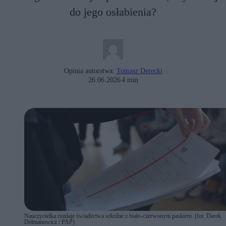
do jego osłabienia?
Opinia autorstwa:
Tomasz Derecki
26.06.2026
4 min
Nauczycielka rozdaje świadectwa szkolne z biało-czerwonym paskiem. (fot. Darek
Delmanowicz / PAP)