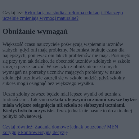
Czytaj też:
Rekrutacja na studia a reforma edukacji. Dlaczego
uczelnie zmieniają wymogi maturalne?
Obniżanie wymagań
Większość czasu nauczyciele poświęcają wspieraniu uczniów
słabych, gdyż oni mają problemy. Natomiast brakuje czasu dla
najlepszych, ponieważ oni takich problemów nie mają. Posunięto
się przy tym tak daleko, że obecność uczniów zdolnych w szkole
zaczęła przeszkadzać. W związku z obniżaniem szkolnych
wymagań na potrzeby uczniów mających problemy w nauce
zdolniejsi uczniowie zaczęli się w szkole nudzić, gdyż szkolny
sukces mogli osiągnąć bez większego wysiłku.
Uczeń zdolny zawsze będzie miał lepsze wyniki od ucznia z
trudnościami. Tak samo
szkoła z lepszymi uczniami zawsze będzie
miała większe osiągnięcia niż szkoła ze słabszymi uczniami.
Kiedyś było to oczywiste.
Teraz jednak nie pasuje to do aktualnej
polityki oświatowej.
Czytaj również: Zadania domowe jednak potrzebne? MEN
koryguje kontrowersyjną decyzję