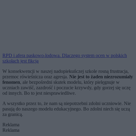
RPD i afera paskowo-lodowa. Dlaczego system ocen w polskich
szkołach jest fikcją
W konsekwencji w naszej nadopiekuńczej szkole rosną frustracja,
przemoc rówieśnicza oraz agresja.
Nie jest to żaden niezrozumiały
fenomen
, ale bezpośredni skutek modelu, który pielęgnuje w
uczniach zawiść, zazdrość i poczucie krzywdy, gdy gorzej się uczę
od innych. Bo to jest niesprawiedliwe.
A wszystko przez to, że nam są niepotrzebni zdolni uczniowie. Nie
pasują do naszego modelu edukacyjnego. Bo zdolni niech się uczą
za granicą.
Reklama
Reklama