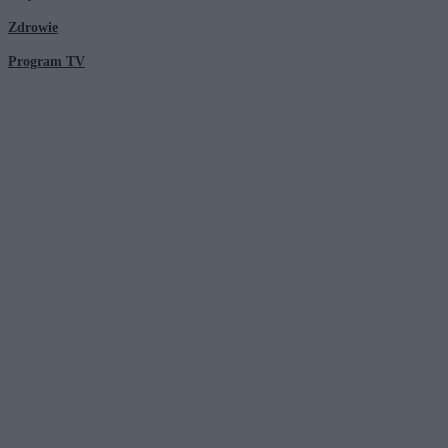
Zdrowie
Program TV
© 2026 Kanał Zero Spółka Akcyjna