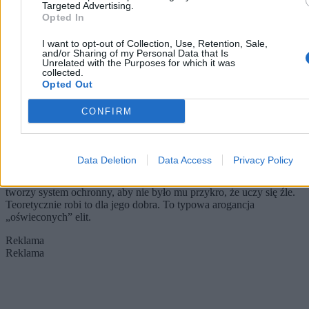
Targeted Advertising.
Opted In
I want to opt-out of Collection, Use, Retention, Sale,
and/or Sharing of my Personal Data that Is
Unrelated with the Purposes for which it was
collected.
Opted Out
Edukacja zdrowotna obowiązkowa
Szkoła prywatna czy państwowa?
CONFIRM
od września. Co sądzą o tym Polacy?
Znamy wyniki sondażu o edukacj
Człowiek jest w stanie znieść każdą porażkę i szczerze podziwiać
zwycięzców, dopóki wierzy, że sam może być lepszy. Upokorzony
Data Deletion
Data Access
Privacy Policy
będzie dopiero brakiem tej wiary. A właśnie to robi współczesny
model edukacji. Zamiast wymagać od ucznia, aby lepiej się uczył,
tworzy system ochronny, aby nie było mu przykro, że uczy się źle.
Teoretycznie robi to dla jego dobra. To typowa arogancja
„oświeconych” elit.
Reklama
Reklama