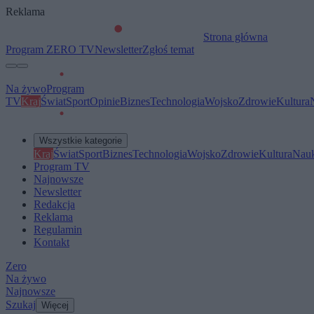
Reklama
Strona główna
Program ZERO TV
Newsletter
Zgłoś temat
Na żywo
Program
TV
Kraj
Świat
Sport
Opinie
Biznes
Technologia
Wojsko
Zdrowie
Kultura
Wszystkie kategorie
Kraj
Świat
Sport
Biznes
Technologia
Wojsko
Zdrowie
Kultura
Nau
Program TV
Najnowsze
Newsletter
Redakcja
Reklama
Regulamin
Kontakt
Zero
Na żywo
Najnowsze
Szukaj
Więcej