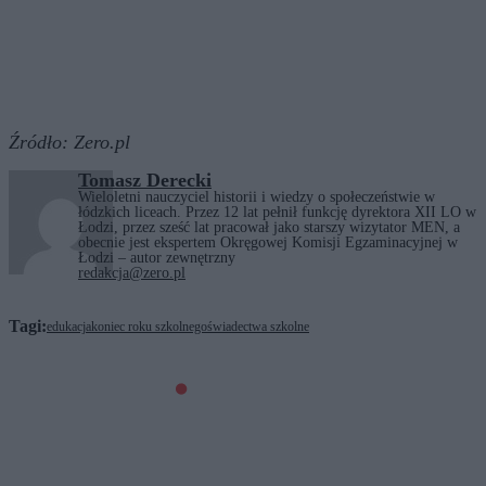
Źródło:
Zero.pl
Tomasz Derecki
Wieloletni nauczyciel historii i wiedzy o społeczeństwie w
łódzkich liceach. Przez 12 lat pełnił funkcję dyrektora XII LO w
Łodzi, przez sześć lat pracował jako starszy wizytator MEN, a
obecnie jest ekspertem Okręgowej Komisji Egzaminacyjnej w
Łodzi – autor zewnętrzny
redakcja@zero.pl
Tagi:
edukacja
koniec roku szkolnego
świadectwa szkolne