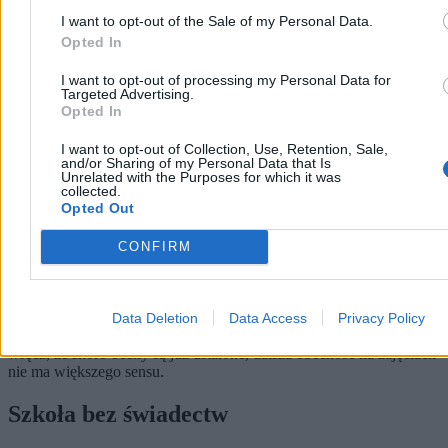
I want to opt-out of the Sale of my Personal Data.
Opted In
I want to opt-out of processing my Personal Data for
Targeted Advertising.
Opted In
I want to opt-out of Collection, Use, Retention, Sale,
and/or Sharing of my Personal Data that Is
Unrelated with the Purposes for which it was
collected.
Opted Out
CONFIRM
W praktyce oznacza to, że na kilka tygodni przed
zakończeniem roku szkolnego uwaga uczniów, rodziców i
nauczycieli przesuwa się z nauki na ocenianie.
Rozpoczynają się
poprawy, odwołania i negocjacje dotyczące stopni, a normalna
Data Deletion
Data Access
Privacy Policy
praca dydaktyczna stopniowo zamiera. Wielu uczniów uznaje
wręcz, że skoro oceny są już ustalone, dalsza obecność na zajęciach
nie ma większego sensu.
Szkoła bez świadectw