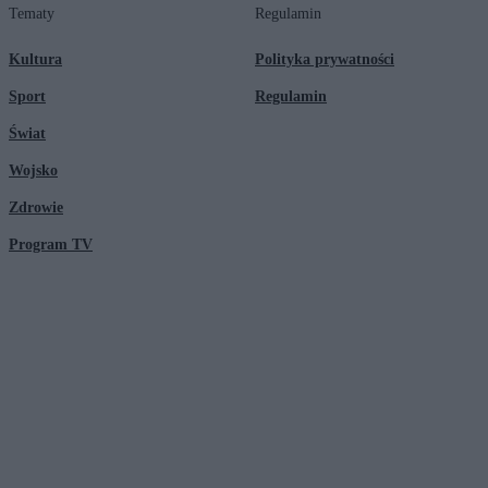
Tematy
Regulamin
Kultura
Polityka prywatności
Sport
Regulamin
Świat
Wojsko
Zdrowie
Program TV
© 2026 Kanał Zero Spółka Akcyjna