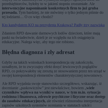
przedsiębiorców, byłoby to w jakimś stopniu zrozumiałe. Ale
interwencyjne napominanie konkretnych firm to już gruba
przesada.
Tym bardziej, że nie mówimy o tylko jednym piśmie do
tej lodziarni… O co więc chodzi?
Kto kandydatem KO na prezydenta Krakowa? Padły trzy nazwiska
Zdaniem RPD dawanie darmowych lodów dzieciom, które mają
paski na świadectwie, dzieli je ze względu na ich osiągnięcia
edukacyjne. Nalega więc, aby tego nie robiono.
Błędna diagnoza i zły adresat
Gdyby na takich wnioskach korespondencja się zakończyła,
uznałbym, że to zwyczajny efekt dosyć lewicowych poglądów
RPD, co pokrywałoby się zresztą ze stosowaniem przez ten urząd w
swojej korespondencji elementów charakterystycznej nowomowy.
Ale RPD wyjaśnia swoje stanowisko szczegółowo, wskazując, iż
docenianie „paskowiczów” jest niewłaściwe, bowiem „
wiele
czynników wpływa na wyniki w nauce, w tym m.in. sytuacja
rodzinna i finansowa, zdrowie psychiczne i fizyczne oraz dostęp
do zasobów edukacyjnych,
ale również różnorodna interpretacja
zapisów szkolnych systemów oceniania w statutach szkół i