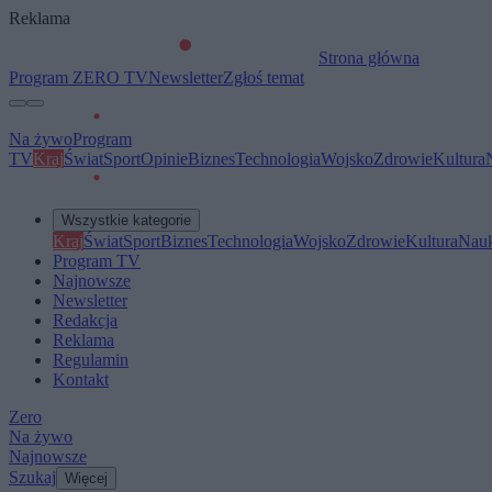
Reklama
Strona główna
Program ZERO TV
Newsletter
Zgłoś temat
Na żywo
Program
TV
Kraj
Świat
Sport
Opinie
Biznes
Technologia
Wojsko
Zdrowie
Kultura
Wszystkie kategorie
Kraj
Świat
Sport
Biznes
Technologia
Wojsko
Zdrowie
Kultura
Nau
Program TV
Najnowsze
Newsletter
Redakcja
Reklama
Regulamin
Kontakt
Zero
Na żywo
Najnowsze
Szukaj
Więcej