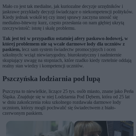
Mało co jest tak medialne, jak kuriozalne decyzje urzędników i
jaskrawe przykłady decyzji świadczące o niekompetencji polityków.
Kiedy jednak wokół tej czy innej sprawy zaczyna unosić się
medialno-bitewny kurz, często przesłania on nam głębiej ukrytą
rzeczywistość: istotę i skalę problemu.
Tak jest też w przypadku ostatniej afery paskowo-lodowej, w
której problemem nie są wcale darmowe lody dla uczniów z
paskiem,
lecz sam system świadectw promocyjnych i ocen
szkolnych: wciąż niewiarygodny, biurokratyczny i nadmiernie
skupiający uwagę na stopniach, które rzadko kiedy rzetelnie oddają
realny stan wiedzy i kompetencji uczniów.
Pszczyńska lodziarnia pod lupą
Pszczyna to niewielkie, liczące 25 tys. osób miasto, znane jako Perła
Śląska. Znajduje się w niej Lodziarnia Pod Dębem, która od 25 lat
w dniu zakończenia roku szkolnego rozdawała darmowe lody
uczniom, którzy mogli pochwalić się świadectwem z biało-
czerwonym paskiem.