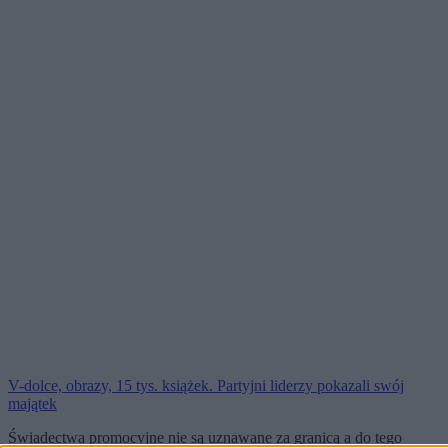
V-dolce, obrazy, 15 tys. książek. Partyjni liderzy pokazali swój
majątek
Świadectwa promocyjne nie są uznawane za granicą a do tego