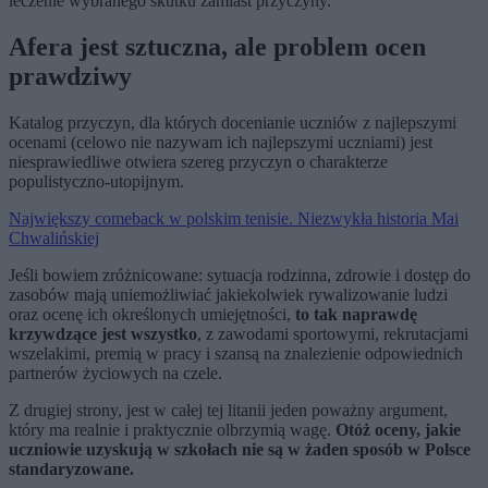
leczenie wybranego skutku zamiast przyczyny.
Afera jest sztuczna, ale problem ocen
prawdziwy
Katalog przyczyn, dla których docenianie uczniów z najlepszymi
ocenami (celowo nie nazywam ich najlepszymi uczniami) jest
niesprawiedliwe otwiera szereg przyczyn o charakterze
populistyczno-utopijnym.
Największy comeback w polskim tenisie. Niezwykła historia Mai
Chwalińskiej
Jeśli bowiem zróżnicowane: sytuacja rodzinna, zdrowie i dostęp do
zasobów mają uniemożliwiać jakiekolwiek rywalizowanie ludzi
oraz ocenę ich określonych umiejętności,
to tak naprawdę
krzywdzące jest wszystko
, z zawodami sportowymi, rekrutacjami
wszelakimi, premią w pracy i szansą na znalezienie odpowiednich
partnerów życiowych na czele.
Z drugiej strony, jest w całej tej litanii jeden poważny argument,
który ma realnie i praktycznie olbrzymią wagę.
Otóż oceny, jakie
uczniowie uzyskują w szkołach nie są w żaden sposób w Polsce
standaryzowane.