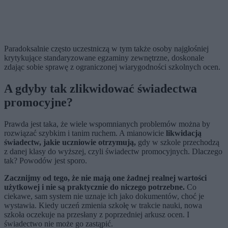
Paradoksalnie często uczestniczą w tym także osoby najgłośniej
krytykujące standaryzowane egzaminy zewnętrzne, doskonale
zdając sobie sprawę z ograniczonej wiarygodności szkolnych ocen.
A gdyby tak zlikwidować świadectwa
promocyjne?
Prawda jest taka, że wiele wspomnianych problemów można by
rozwiązać szybkim i tanim ruchem. A mianowicie
likwidacją
świadectw, jakie uczniowie otrzymują,
gdy w szkole przechodzą
z danej klasy do wyższej, czyli świadectw promocyjnych. Dlaczego
tak? Powodów jest sporo.
Zacznijmy od tego, że nie mają one żadnej realnej wartości
użytkowej i nie są praktycznie do niczego potrzebne.
Co
ciekawe, sam system nie uznaje ich jako dokumentów, choć je
wystawia. Kiedy uczeń zmienia szkołę w trakcie nauki, nowa
szkoła oczekuje na przesłany z poprzedniej arkusz ocen. I
świadectwo nie może go zastąpić.