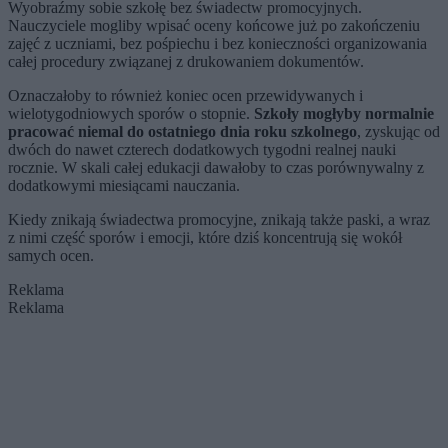
Wyobraźmy sobie szkołę bez świadectw promocyjnych.
Nauczyciele mogliby wpisać oceny końcowe już po zakończeniu
zajęć z uczniami, bez pośpiechu i bez konieczności organizowania
całej procedury związanej z drukowaniem dokumentów.
Oznaczałoby to również koniec ocen przewidywanych i
wielotygodniowych sporów o stopnie.
Szkoły mogłyby normalnie
pracować niemal do ostatniego dnia roku szkolnego
, zyskując od
dwóch do nawet czterech dodatkowych tygodni realnej nauki
rocznie. W skali całej edukacji dawałoby to czas porównywalny z
dodatkowymi miesiącami nauczania.
Kiedy znikają świadectwa promocyjne, znikają także paski, a wraz
z nimi część sporów i emocji, które dziś koncentrują się wokół
samych ocen.
Reklama
Reklama