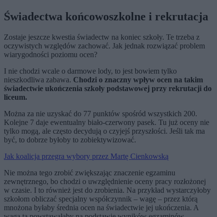
Świadectwa końcowoszkolne i rekrutacja
Zostaje jeszcze kwestia świadectw na koniec szkoły. Te trzeba z
oczywistych względów zachować. Jak jednak rozwiązać problem
wiarygodności poziomu ocen?
I nie chodzi wcale o darmowe lody, to jest bowiem tylko
nieszkodliwa zabawa.
Chodzi o znaczny wpływ ocen na takim
świadectwie ukończenia szkoły podstawowej przy rekrutacji do
liceum.
Można za nie uzyskać do 77 punktów spośród wszystkich 200.
Kolejne 7 daje ewentualny biało-czerwony pasek. Tu już oceny nie
tylko mogą, ale często decydują o czyjejś przyszłości. Jeśli tak ma
być, to dobrze byłoby to zobiektywizować.
Jak koalicja przegra wybory przez Martę Cienkowską
Nie można tego zrobić zwiększając znaczenie egzaminu
zewnętrznego, bo chodzi o uwzględnienie oceny pracy rozłożonej
w czasie. I to również jest do zrobienia. Na przykład wystarczyłoby
szkołom obliczać specjalny współczynnik – wagę – przez którą
mnożona byłaby średnia ocen na świadectwie jej ukończenia. A
waga ta powstawałaby na podstawie wyników egzaminów