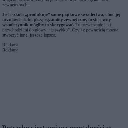
zewnętrznych.
Jeśli szkoła „produkuje” same piątkowe świadectwa, choć jej
uczniowie słabo piszą egzaminy zewnętrzne, to stosowny
współczynnik mógłby to skorygować.
To rozwiązanie jaki
przychodzi mi do głowy „na szybko”. Czyli z pewnością można
stworzyć inne, jeszcze lepsze.
Reklama
Reklama
Potrzebna jest zmiana mentalności w