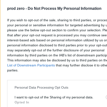
większość krajów ogranicza liczbę wydawanych dokumentów
szczególnie wtedy, gdy dany poziom uczenia się jest obowiązkowy.
prod zero -
Do Not Process My Personal Information
Krótko mówiąc, skoro niemal wszyscy kończą szkołę
podstawową, bo muszą, to coroczne formalne potwierdzanie
If you wish to opt-out of the sale, sharing to third parties, or proce
tego jest zbędne.
W końcu to świadectwa sprawiają, że
your personal or sensitive information for targeted advertising by 
społeczeństwo nadmiernie skupia się na ocenach zamiast na
please use the below opt-out section to confirm your selection. Pl
kompetencjach.
that after your opt-out request is processed you may continue see
To one wzmacniają kulturę „walki o stopnie”, a nie rzeczywistego
interest-based ads based on personal information utilized by us or
zdobywania wiedzy i umiejętności. Tworzy się presja na wysokie
personal information disclosed to third parties prior to your opt-ou
oceny niezależnie od faktycznych umiejętności. Od lat przecież
may separately opt-out of the further disclosure of your personal
rodzice i uczniowie koncentrują się na średniej i pasku, zamiast na
information by third parties on the IAB’s list of downstream partici
rozwoju.
This information may also be disclosed by us to third parties on t
Do tego dorzućmy kwestię biało-czerwonego paska
, oceny z
List of Downstream Participants
that may further disclose it to othe
zachowania i wpływu na całość dostosowań dla uczniów z
parties.
trudnościami. I bałagan gotowy.
Nie należy też lekceważyć kosztów organizacyjnych związanych ze
świadectwami promocyjnymi. Ich przygotowanie wymaga całego
Personal Data Processing Opt Outs
łańcucha procedur: wcześniejszego wystawiania ocen, rad
klasyfikacyjnych, drukowania i podpisywania dokumentów.
I want to opt-out of the Sharing of my personal data.
Opted In
Reklama
Reklama