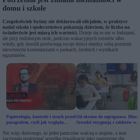
domu i szkole
Czegokolwiek byśmy nie deklarowali oficjalnie, w praktyce
nadal szkoła i społeczeństwo pokazują dzieciom, że liczba na
świadectwie jest miarą ich wartości.
Dzieje się to nie w lodziarni,
ale przy rodzinnym stole, podczas wakacyjnych rozmów albo
wtedy, gdy dorośli porównują swoje dzieci między sobą pozornie
niewinnymi komentarzami o paskach, średnich i wynikach
egzaminów.
Papierologia, kontrole i strach przed
Od ekranu do segregatora. Dlacz
paragrafem, czyli jak wygląda
Szwedzi rezygnują z tabletów w
polska szkoła
przedszkolach?
Nic więc dziwnego, że jedni panicznie walczą o stopnie, a inni
zaczynają postrzegać wszelką rywalizację jako zagrożenie dla