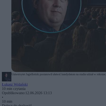
Uniwersytet Jagielloński postanowił ułatwić kandydatom na studia udział w rekrutacji
Łukasz Wolański
10 min czytania
Opublikowano:
12.06.2026 13:13
•
10 min
Dołącz do dyskusji!