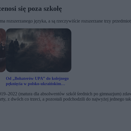
nosi się poza szkołę
e ma rozszerzanego języka, a są rzeczywiście rozszerzane trzy przedmi
Od „Bohaterów UPA” do kolejnego
pęknięcia w polsko-ukraińskim
pojednaniu
019–2022 (matura dla absolwentów szkół średnich po gimnazjum) zdaw
rty, z dwóch co trzeci, a pozostali podchodzili do najwyżej jednego ta