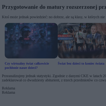
Przygotowanie do matury rozszerzonej prze
Ktoś może jednak powiedzieć: no dobrze, ale są klasy, w których ni
Czy wirtualny świat całkowicie
Świat bez dzieci to koniec świata
pochłonie nasze dzieci?
Przeanalizujmy jednak statystyki. Zgodnie z danymi CKE w latach 2
zadeklarował co dwudziesty abiturient, z trzech przedmiotów co czwa
Reklama
Reklama