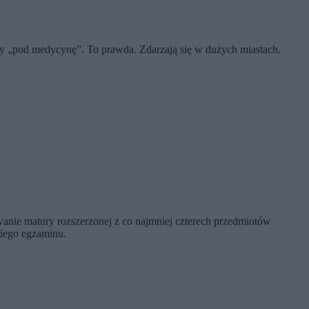
oty „pod medycynę”. To prawda. Zdarzają się w dużych miastach.
anie matury rozszerzonej z co najmniej czterech przedmiotów
kiego egzaminu.