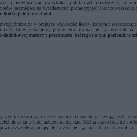
wych planów nauczania w szkołach publicznych, dowiemy się, że ucze
miotów jest miejsce na świadectwach promocyjnych i końcowoszkolnych
n limit o jeden przedmiot.
względnimy, że w praktyce większości liceów jednym z rozszerzanych pr
dmioty. Co więc stanie się, gdy w rekrutacji na studia jakaś uczelnia
do dodatkowej matury z przedmiotu, którego na tym poziomie w szk
tny wynik z trzeciego rozszerzenia uczeń musi okupić swoją ciężką dod
ecież nie są tanie i nie każdego na nie stać. Można oczywiście też 
 pewnie zwykle się udaje, ale no właśnie – „jakoś”. Nie na tyle dobrz