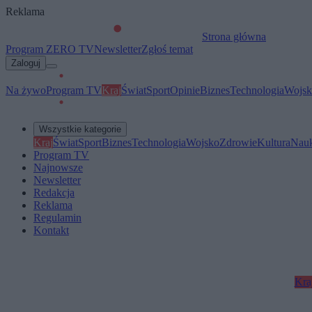
Reklama
Strona główna
Program ZERO TV
Newsletter
Zgłoś temat
Zaloguj
Na żywo
Program TV
Kraj
Świat
Sport
Opinie
Biznes
Technologia
Wojsk
Wszystkie kategorie
Kraj
Świat
Sport
Biznes
Technologia
Wojsko
Zdrowie
Kultura
Nau
Program TV
Najnowsze
Newsletter
Redakcja
Reklama
Regulamin
Kontakt
Kra