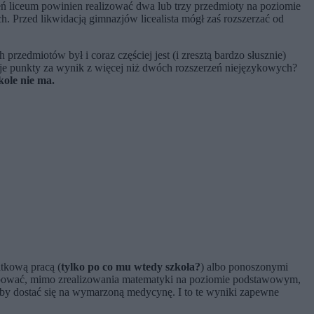
ń liceum powinien realizować dwa lub trzy przedmioty na poziomie
. Przed likwidacją gimnazjów licealista mógł zaś rozszerzać od
zedmiotów był i coraz częściej jest (i zresztą bardzo słusznie)
 daje punkty za wynik z więcej niż dwóch rozszerzeń niejęzykowych?
ole nie ma.
atkową pracą (
tylko po co mu wtedy szkoła?
) albo ponoszonymi
spróbować, mimo zrealizowania matematyki na poziomie podstawowym,
e, by dostać się na wymarzoną medycynę. I to te wyniki zapewne