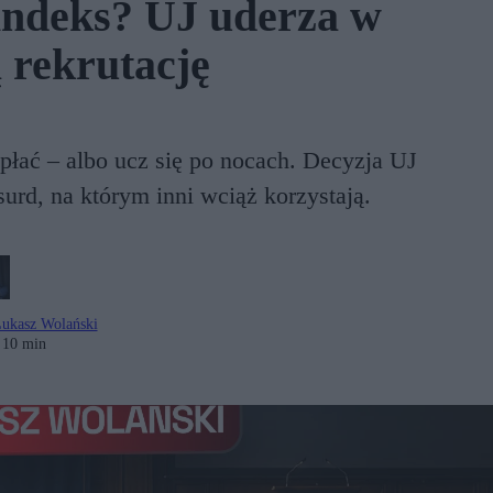
indeks? UJ uderza w
 rekrutację
łać – albo ucz się po nocach. Decyzja UJ
urd, na którym inni wciąż korzystają.
ukasz Wolański
10 min