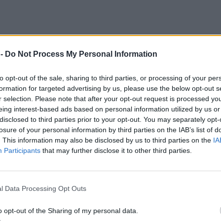
 -
Do Not Process My Personal Information
to opt-out of the sale, sharing to third parties, or processing of your per
formation for targeted advertising by us, please use the below opt-out s
r selection. Please note that after your opt-out request is processed y
eing interest-based ads based on personal information utilized by us or
cja gimnazjów i wprowadzenie limitu przedmiotów rozszerzonych w 
disclosed to third parties prior to your opt-out. You may separately opt-
rdziej oblegane kierunki.
losure of your personal information by third parties on the IAB’s list of
Zajęcia pozalekcyjne ewoluowały z funkcji kompensacyjnej (pomoc 
. This information may also be disclosed by us to third parties on the
IA
elicznych.
Participants
that may further disclose it to other third parties.
punktów z 3, 4 czy nawet 5 przedmiotów rozszerzonych faworyzu
ie na publicznym systemie edukacji.
oński postanowił ułatwić kandydatom na studia udział w rekrutacji
31 liczyć będą się już jedynie biologia i chemia, a podczas dwóch lat
l Data Processing Opt Outs
o opt-out of the Sharing of my personal data.
przedmiotów to duże obciążenie. Poza tym obecny system „odrzuca” wie