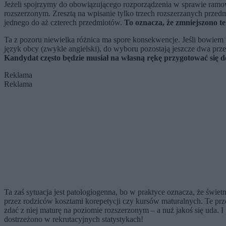
Jeżeli spojrzymy do obowiązującego rozporządzenia w sprawie ramo
rozszerzonym. Zresztą na wpisanie tylko trzech rozszerzanych przed
jednego do aż czterech przedmiotów.
To oznacza, że zmniejszono te
Ta z pozoru niewielka różnica ma spore konsekwencje. Jeśli bowiem u
język obcy (zwykle angielski), do wyboru pozostają jeszcze dwa prze
Kandydat często będzie musiał na własną rękę przygotować się 
Reklama
Reklama
Ta zaś sytuacja jest patologiogenna, bo w praktyce oznacza, że świe
przez rodziców kosztami korepetycji czy kursów maturalnych. Te prz
zdać z niej maturę na poziomie rozszerzonym – a nuż jakoś się uda. I
dostrzeżono w rekrutacyjnych statystykach!