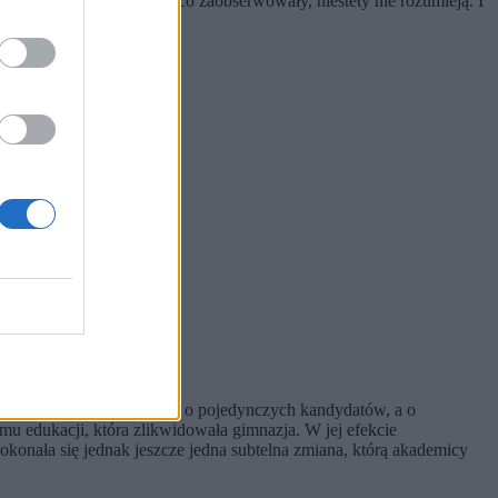
i realnego źródła tego, co zaobserwowały, niestety nie rozumieją. I
turze?
Przecież nie chodzi o pojedynczych kandydatów, a o
temu edukacji, która zlikwidowała gimnazja. W jej efekcie
Dokonała się jednak jeszcze jedna subtelna zmiana, którą akademicy