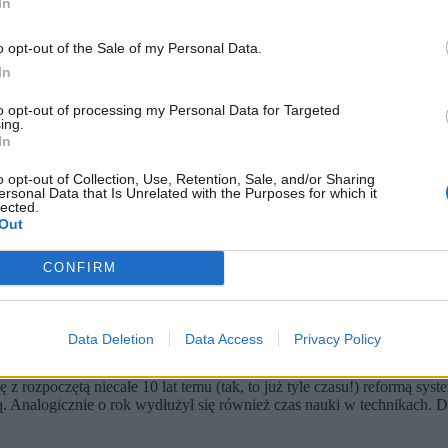
trzeżeniem, że mam nieodparte wrażenie, iż władze krakowskiej uczeln
In
o opt-out of the Sale of my Personal Data.
w polskich szkołach jest fikcją
In
to opt-out of processing my Personal Data for Targeted
ing.
In
o opt-out of Collection, Use, Retention, Sale, and/or Sharing
ersonal Data that Is Unrelated with the Purposes for which it
lected.
Out
CONFIRM
Data Deletion
Data Access
Privacy Policy
ekarze zaczęli gorzej sobie radzić z matematyką rozszerzoną na ma
 z rozpoczętą niecałe 10 lat temu (tak, to już tyle czasu!) reformą sys
ią. Analogicznie o rok wydłużył się również czas nauki w technikach. 