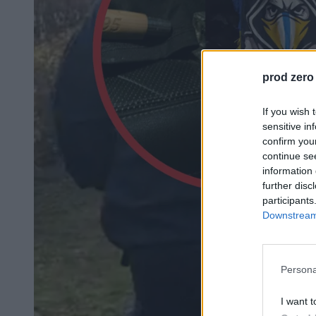
prod zero
If you wish 
sensitive in
confirm you
continue se
information 
further disc
participants
Downstream 
Persona
I want t