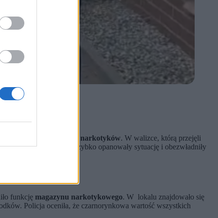
stawek.
dczas
próby przekazania narkotyków
. W walizce, którą przejęli
i zaczął uciekać. Służby szybko opanowały sytuację i obezwładniły
niło funkcję
magazynu narkotykowego
. W lokalu znajdowało się
środków. Policja oceniła, że czarnorynkowa wartość wszystkich