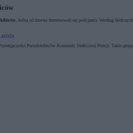
iców
okibiców
, którą od dawna interesowali się policjanci. Według śledczyc
a grzyby
Przestępczości Pseudokibiców Komendy Stołecznej Policji. Takie gru