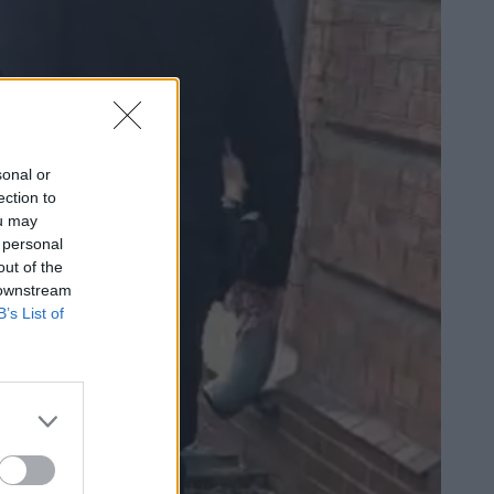
sonal or
ection to
ou may
 personal
out of the
 downstream
B’s List of