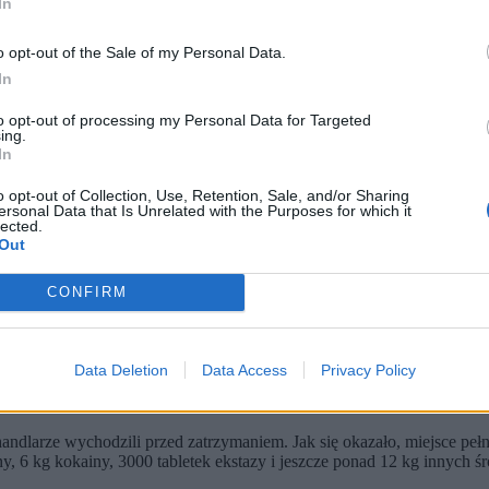
In
o opt-out of the Sale of my Personal Data.
In
to opt-out of processing my Personal Data for Targeted
ing.
In
o opt-out of Collection, Use, Retention, Sale, and/or Sharing
ersonal Data that Is Unrelated with the Purposes for which it
lected.
li przekazać ponad sześć kilogramów narkotyków.
Out
usze odnaleźli prawie 150 kg nielegalnych substancji.
dpowiedzialnej za m.in. brutalne pobicia oraz organizację tzw. u
CONFIRM
udokibiców Komendy Stołecznej Policji zatrzymał dwóch mężczyzn po
 Podczas aresztowania, jeden z podejrzanych
zaatakował policjantów
Data Deletion
Data Access
Privacy Policy
alezione na miejscu
andlarze wychodzili przed zatrzymaniem. Jak się okazało, miejsce peł
y, 6 kg kokainy, 3000 tabletek ekstazy i jeszcze ponad 12 kg innych 