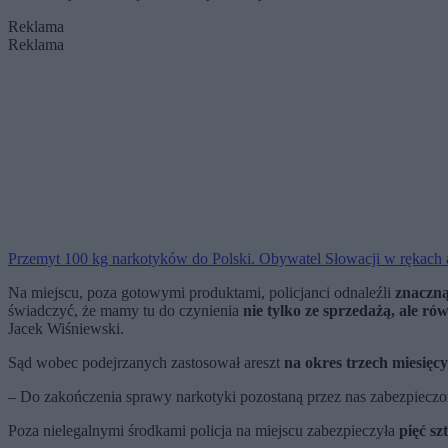
Reklama
Reklama
Przemyt 100 kg narkotyków do Polski. Obywatel Słowacji w rękac
Na miejscu, poza gotowymi produktami, policjanci odnaleźli
znaczną
świadczyć, że mamy tu do czynienia
nie tylko ze sprzedażą, ale r
Jacek Wiśniewski.
Sąd wobec podejrzanych zastosował areszt
na okres trzech miesięcy
– Do zakończenia sprawy narkotyki pozostaną przez nas zabezpiecz
Poza nielegalnymi środkami policja na miejscu zabezpieczyła
pięć sz