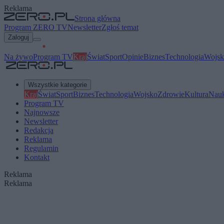
Reklama
Strona główna
Program ZERO TV
Newsletter
Zgłoś temat
Zaloguj
Na żywo
Program TV
Kraj
Świat
Sport
Opinie
Biznes
Technologia
Wojsk
Wszystkie kategorie
Kraj
Świat
Sport
Biznes
Technologia
Wojsko
Zdrowie
Kultura
Nau
Program TV
Najnowsze
Newsletter
Redakcja
Reklama
Regulamin
Kontakt
Reklama
Reklama