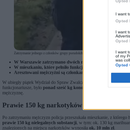
Opted 
I want t
Opted 
I want 
Advertis
Opted 
I want t
Zatrzymanie jednego z członków grupy pseudokibiców. (fot. Policja / Policja)
of my P
was col
W Warszawie zatrzymano dwóch mężczyzn, którzy próbowa
Opted 
W mieszkaniu, które pełniło funkcję magazynu, funkcjonari
Aresztowani mężczyźni są członkami grupy pseudokibiców o
W ubiegły piątek Wydział do Spraw Zwalczania Przestępczości Pse
funkcjonariusze, było
ponad sześć kg konopi i ok. pół kg kokainy
.
mężczyznę.
Prawie 150 kg narkotyków i broń palna zn
Po zatrzymaniu mężczyzn policja przeszukała mieszkanie, z którego h
prawie 150 kg nielegalnych substancji
, w tym: ok. 130 kg marihuan
znalezionych na miejscu narkotyków wynosiła
ok. 10 mln zł
.