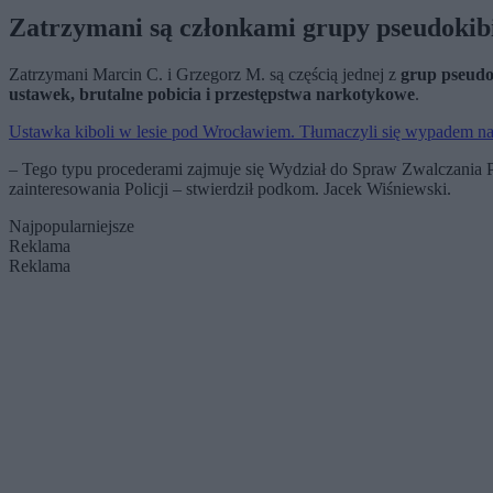
Zatrzymani są członkami grupy pseudokib
Zatrzymani Marcin C. i Grzegorz M. są częścią jednej z
grup pseud
ustawek, brutalne pobicia i przestępstwa narkotykowe
.
Ustawka kiboli w lesie pod Wrocławiem. Tłumaczyli się wypadem n
– Tego typu procederami zajmuje się Wydział do Spraw Zwalczania 
zainteresowania Policji – stwierdził podkom. Jacek Wiśniewski.
Najpopularniejsze
Reklama
Reklama