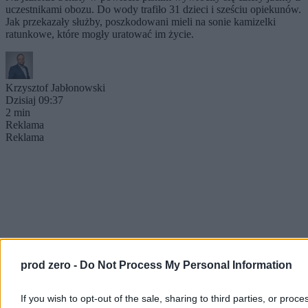
uczestnikami obozu. Do wody trafiło 31 dzieci i sześciu opiekunów.
Jak przekazały służby, poszkodowani mieli na sonie kamizelki
ratunkowe, które mogły uratować im życie.
Krzysztof Jabłonowski
Dzisiaj 09:37
2 min
Reklama
Reklama
prod zero -
Do Not Process My Personal Information
If you wish to opt-out of the sale, sharing to third parties, or proce