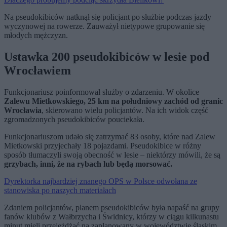
Na pseudokibiców natknął się policjant po służbie podczas jazdy
wyczynowej na rowerze. Zauważył nietypowe grupowanie się
młodych mężczyzn.
Ustawka 200 pseudokibiców w lesie pod
Wrocławiem
Funkcjonariusz poinformował służby o zdarzeniu. W okolice
Zalewu Mietkowskiego, 25 km na południowy zachód od granic
Wrocławia
, skierowano wielu policjantów. Na ich widok część
zgromadzonych pseudokibiców pouciekała.
Funkcjonariuszom udało się zatrzymać 83 osoby, które nad Zalew
Mietkowski przyjechały 18 pojazdami. Pseudokibice w różny
sposób tłumaczyli swoją obecność w lesie – niektórzy mówili, że są
grzybach, inni, że na rybach lub będą morsować.
Dyrektorka najbardziej znanego OPS w Polsce odwołana ze
stanowiska po naszych materiałach
Zdaniem policjantów, planem pseudokibiców była napaść na grupy
fanów klubów z Wałbrzycha i Świdnicy, którzy w ciągu kilkunastu
minut mieli przejeżdżać na zaplanowany w województwie śląskim