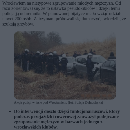
Wrocławiem na nietypowe zgrupowanie młodych mężczyzn. Od
razu zorientował się, że to ustawka pseudokibiców i dzięki temu
policja ją udaremniła. W planowanej bijatyce miało wziąć udział
nawet 200 osób. Zatrzymani próbowali się tłumaczyć, twierdzili, że
szukają grzybów.
Akcja policji w lesie pod Wrocławiem. (fot. Policja Dolnośląska)
Do interwencji doszło dzięki funkcjonariuszowi, który
podczas przejażdżki rowerowej zauważył podejrzane
zgrupowanie mężczyzn w barwach jednego z
wrocławskich klubów.