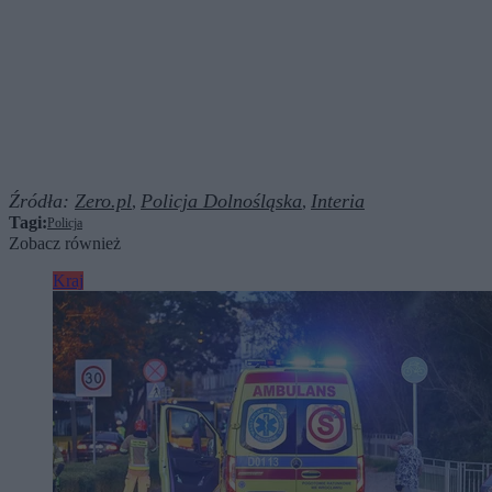
Źródła:
Zero.pl
Policja Dolnośląska
Interia
,
,
Tagi:
Policja
Zobacz również
Kraj