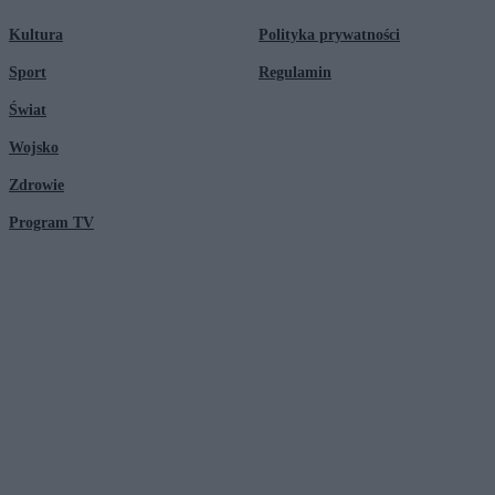
Kultura
Polityka prywatności
Sport
Regulamin
Świat
Wojsko
Zdrowie
Program TV
© 2026 Kanał Zero Spółka Akcyjna