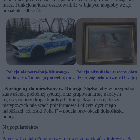
mecz. Funkcjonariusze oszacowali, że w bijatyce mogłoby wziąć
udział ok. 200 osób.
Policja nie potrzebuje Mustanga-
Policja odzyskała utracony obraz
radiowozu. To my go potrzebujemy
Dzieło zaginęło w czasie II wojny
jako społeczeństwo
światowej
„
Apelujemy do mieszkańców Dolnego Śląska
, aby w przypadku
zauważenia podobnej sytuacji oraz grupowania się młodych
mężczyzn przy drogach polnych, kompleksach leśnych czy
nietypowych miejscach poinformowali oficera dyżurnego
najbliższej jednostki Policji” – podała przy okazji dolnośląska
policja.
Najpopularniejsze
1
Afera w Szpitalu Południowym to wierzchołek góry lodowej. „A