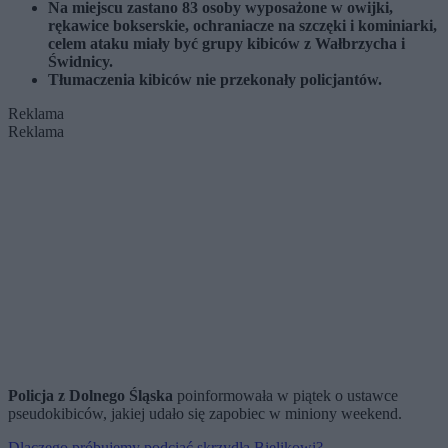
Na miejscu zastano 83 osoby wyposażone w owijki,
rękawice bokserskie, ochraniacze na szczęki i kominiarki,
celem ataku miały być grupy kibiców z Wałbrzycha i
Świdnicy.
Tłumaczenia kibiców nie przekonały policjantów.
Reklama
Reklama
Policja z Dolnego Śląska
poinformowała w piątek o ustawce
pseudokibiców, jakiej udało się zapobiec w miniony weekend.
Dlaczego próbujemy podciąć skrzydła Bielikowi?