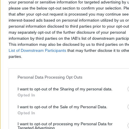
your personal or sensitive information for targeted advertising by 
Kraj
please use the below opt-out section to confirm your selection. Pl
that after your opt-out request is processed you may continue see
interest-based ads based on personal information utilized by us or
personal information disclosed to third parties prior to your opt-ou
may separately opt-out of the further disclosure of your personal
information by third parties on the IAB’s list of downstream partici
This information may also be disclosed by us to third parties on t
List of Downstream Participants
that may further disclose it to othe
parties.
Personal Data Processing Opt Outs
I want to opt-out of the Sharing of my personal data.
„Podobno grad miał nawet wielkość pięści”.
Opted In
Burze przeszły przez Warmię i Mazury
I want to opt-out of the Sale of my Personal Data.
Silne gradobicie uszkodziło w czwartek dachy budynków w
Opted In
Lubominie – poinformowała straż pożarna. W całym regionie
strażacy otrzymali ponad 250 zgłoszeń o zdarzeniach związanych z
I want to opt-out of processing my Personal Data for
Targeted Advertising.
pogodą. Jedna osoba została ranna wskutek przewrócenia się