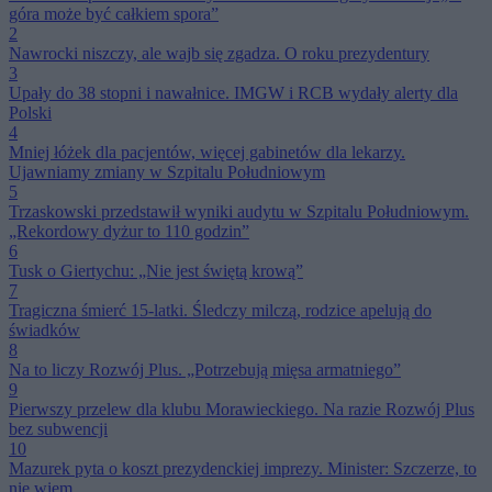
góra może być całkiem spora”
2
Nawrocki niszczy, ale wajb się zgadza. O roku prezydentury
3
Upały do 38 stopni i nawałnice. IMGW i RCB wydały alerty dla
Polski
4
Mniej łóżek dla pacjentów, więcej gabinetów dla lekarzy.
Ujawniamy zmiany w Szpitalu Południowym
5
Trzaskowski przedstawił wyniki audytu w Szpitalu Południowym.
„Rekordowy dyżur to 110 godzin”
6
Tusk o Giertychu: „Nie jest świętą krową”
7
Tragiczna śmierć 15-latki. Śledczy milczą, rodzice apelują do
świadków
8
Na to liczy Rozwój Plus. „Potrzebują mięsa armatniego”
9
Pierwszy przelew dla klubu Morawieckiego. Na razie Rozwój Plus
bez subwencji
10
Mazurek pyta o koszt prezydenckiej imprezy. Minister: Szczerze, to
nie wiem