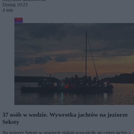
Dzisiaj 10:23
4 min
Kraj
37 osób w wodzie. Wywrotka jachtów na jeziorze
Seksty
Na jeziorze Seksty w powiecie piskim wywróciły się cztery jachty z