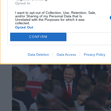
Opted In
drzewa na samochód.
I want to opt-out of Collection, Use, Retention, Sale,
and/or Sharing of my Personal Data that Is
Unrelated with the Purposes for which it was
collected.
Krzysztof Jabłonowski
Opted Out
Dzisiaj 07:27
4 min
CONFIRM
Kraj
Data Deletion
Data Access
Privacy Policy