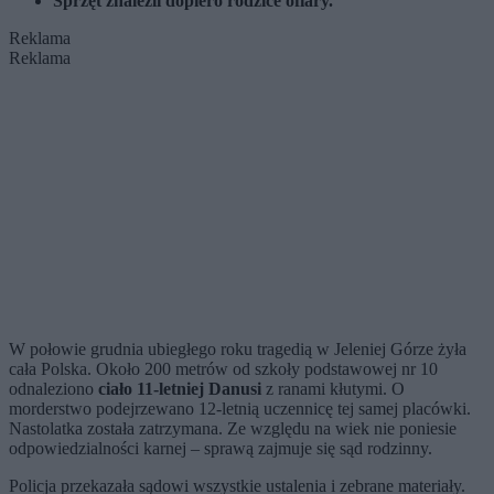
Sprzęt znaleźli dopiero rodzice ofiary.
Reklama
Reklama
W połowie grudnia ubiegłego roku tragedią w Jeleniej Górze żyła
cała Polska. Około 200 metrów od szkoły podstawowej nr 10
odnaleziono
ciało 11-letniej Danusi
z ranami kłutymi. O
morderstwo podejrzewano 12-letnią uczennicę tej samej placówki.
Nastolatka została zatrzymana. Ze względu na wiek nie poniesie
odpowiedzialności karnej – sprawą zajmuje się sąd rodzinny.
Policja przekazała sądowi wszystkie ustalenia i zebrane materiały.