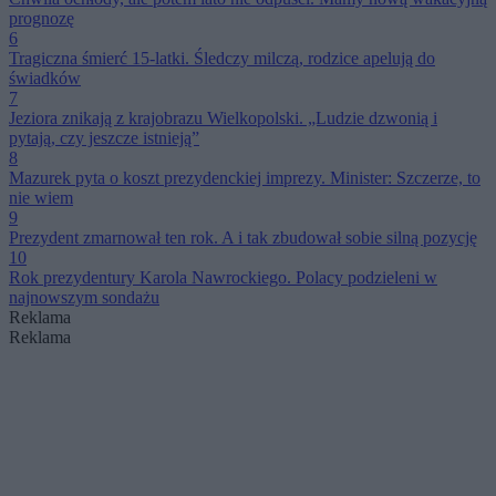
prognozę
6
Tragiczna śmierć 15-latki. Śledczy milczą, rodzice apelują do
świadków
7
Jeziora znikają z krajobrazu Wielkopolski. „Ludzie dzwonią i
pytają, czy jeszcze istnieją”
8
Mazurek pyta o koszt prezydenckiej imprezy. Minister: Szczerze, to
nie wiem
9
Prezydent zmarnował ten rok. A i tak zbudował sobie silną pozycję
10
Rok prezydentury Karola Nawrockiego. Polacy podzieleni w
najnowszym sondażu
Reklama
Reklama