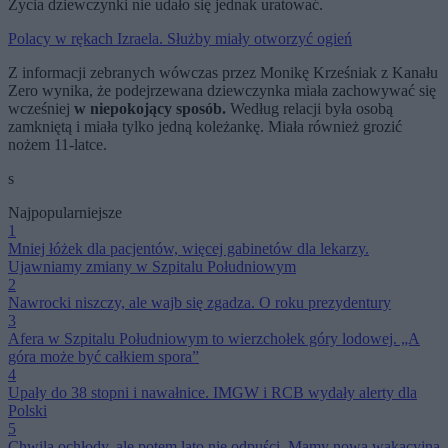
Życia dziewczynki nie udało się jednak uratować.
Polacy w rękach Izraela. Służby miały otworzyć ogień
Z informacji zebranych wówczas przez Monikę Krześniak z Kanału
Zero wynika, że podejrzewana dziewczynka miała zachowywać się
wcześniej
w niepokojący sposób.
Według relacji była osobą
zamkniętą i miała tylko jedną koleżankę. Miała również grozić
nożem 11-latce.
s
Najpopularniejsze
1
Mniej łóżek dla pacjentów, więcej gabinetów dla lekarzy.
Ujawniamy zmiany w Szpitalu Południowym
2
Nawrocki niszczy, ale wajb się zgadza. O roku prezydentury
3
Afera w Szpitalu Południowym to wierzchołek góry lodowej. „A
góra może być całkiem spora”
4
Upały do 38 stopni i nawałnice. IMGW i RCB wydały alerty dla
Polski
5
Chwila ochłody, ale potem lato nie odpuści. Mamy nową wakacyjną