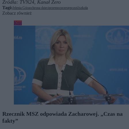
Źródła:
TVN24,
Kanał Zero
Tagi:
Jelenia Góra
ochrona dzieci
przemoc
przestępczość
szkoła
Zobacz również
Kraj
Rzecznik MSZ odpowiada Zacharowej. „Czas na
fakty”