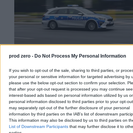
prod zero -
Do Not Process My Personal Information
Napaść z ostrym przedmiotem w Kamiennej
If you wish to opt-out of the sale, sharing to third parties, or proce
Górze. 16-latek zatrzymany
your personal or sensitive information for targeted advertising by 
please use the below opt-out section to confirm your selection. Pl
W piątkowy wieczór przy ul. Księcia Bolka I w Kamiennej Górze
that after your opt-out request is processed you may continue see
doszło do napaści z użyciem ostrego przedmiotu na 15-latka.
interest-based ads based on personal information utilized by us or
Nastolatek w stanie zagrażającym życiu trafił śmigłowcem LPR do
szpitala we Wrocławiu. Podejrzanym o napaść jest zatrzymany 16-
personal information disclosed to third parties prior to your opt-ou
latek; drugiego nastolatka policja zwolniła do domu.
may separately opt-out of the further disclosure of your personal
information by third parties on the IAB’s list of downstream partici
This information may also be disclosed by us to third parties on t
List of Downstream Participants
that may further disclose it to othe
Aleksandra Cieślik
parties.