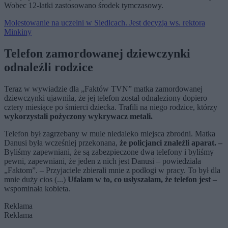
Wobec 12-latki zastosowano środek tymczasowy.
Molestowanie na uczelni w Siedlcach. Jest decyzja ws. rektora
Minkiny
Telefon zamordowanej dziewczynki
odnaleźli rodzice
Teraz w wywiadzie dla „Faktów TVN” matka zamordowanej
dziewczynki ujawniła, że jej telefon został odnaleziony dopiero
cztery miesiące po śmierci dziecka. Trafili na niego rodzice, którzy
wykorzystali pożyczony wykrywacz metali.
Telefon był zagrzebany w mule niedaleko miejsca zbrodni. Matka
Danusi była wcześniej przekonana,
że policjanci znaleźli aparat. –
Byliśmy zapewniani, że są zabezpieczone dwa telefony i byliśmy
pewni, zapewniani, że jeden z nich jest Danusi – powiedziała
„Faktom”. – Przyjaciele zbierali mnie z podłogi w pracy. To był dla
mnie duży cios (...)
Ufałam w to, co usłyszałam, że telefon jest
–
wspominała kobieta.
Reklama
Reklama