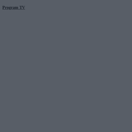
Program TV
© 2026 Kanał Zero Spółka Akcyjna