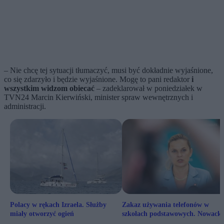
– Nie chcę tej sytuacji tłumaczyć, musi być dokładnie wyjaśnione,
co się zdarzyło i będzie wyjaśnione. Mogę to pani redaktor
i
wszystkim widzom obiecać
– zadeklarował w poniedziałek w
TVN24 Marcin Kierwiński, minister spraw wewnętrznych i
administracji.
Polacy w rękach Izraela. Służby
Zakaz używania telefonów w
miały otworzyć ogień
szkołach podstawowych. Nowack
podała datę