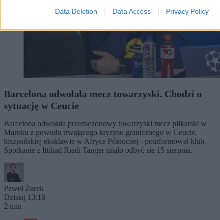
Data Deletion
Data Access
Privacy Policy
Barcelona odwołała mecz towarzyski. Chodzi o
sytuację w Ceucie
Barcelona odwołała przedsezonowy towarzyski mecz piłkarski w
Maroku z powodu trwającego kryzysu granicznego w Ceucie,
hiszpańskiej eksklawie w Afryce Północnej - poinformował klub.
Spotkanie z Ittihad Riadi Tanger miało odbyć się 15 sierpnia.
Paweł Żurek
Dzisiaj 13:18
2 min