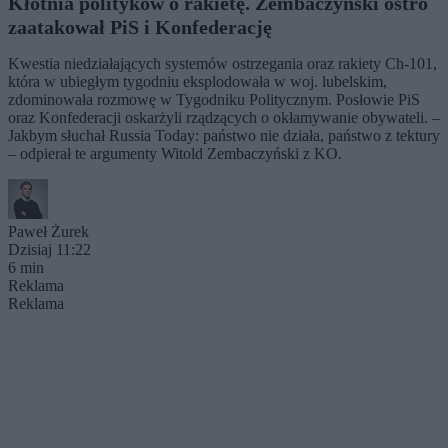
Kłótnia polityków o rakietę. Zembaczyński ostro
zaatakował PiS i Konfederację
Kwestia niedziałających systemów ostrzegania oraz rakiety Ch-101,
która w ubiegłym tygodniu eksplodowała w woj. lubelskim,
zdominowała rozmowę w Tygodniku Politycznym. Posłowie PiS
oraz Konfederacji oskarżyli rządzących o okłamywanie obywateli. –
Jakbym słuchał Russia Today: państwo nie działa, państwo z tektury
– odpierał te argumenty Witold Zembaczyński z KO.
Paweł Żurek
Dzisiaj 11:22
6 min
Reklama
Reklama