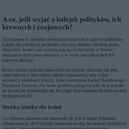
A co, jeśli wyjąć z kolejek polityków, ich
krewnych i znajomych?
Tymczasem w systemie stworzonym przez tych samych polityków
kolejki dla zwykłych pacjentów są coraz dłuższe. Według analiz,
ekspertów średni czas oczekiwania na świadczenie w Polsce
przekracza dziś cztery miesiące, a w wielu specjalizacjach jest
znacznie dłuższy.
Różne gremia szukają odpowiedzi na pytanie, dlaczego tak jest.
Jedni mówią o zbyt niskiej składce zdrowotnej, inni o zbyt
wysokich zarobkach lekarzy, które konsumują budżet Narodowego
Funduszu Zdrowia. Ale może problem polega na tym, że te kolejki
po prostu nie przesuwają się, bo ciągle ktoś wstawia do nich swoich
protegowanych?
Szybka ścieżka dla kolesi
Co ciekawe, państwo tak naprawdę nie jest w stanie dokładnie
zdiagnozować, ile te kolejki naprawdę trwają, bo brakuje rzetelnych
danych. Odpowiedzią ma być nowy system informatyczny: