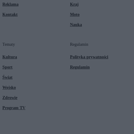
Reklama
Kraj
Kontakt
Moto
Nauka
Tematy
Regulamin
Kultura
Polityka prywatności
Sport
Regulamin
Świat
Wojsko
Zdrowie
Program TV
© 2026 Kanał Zero Spółka Akcyjna