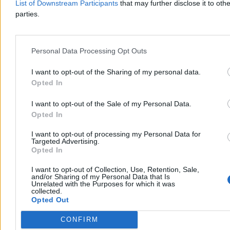
List of Downstream Participants
that may further disclose it to othe
zadzwoni do dyrektora szpitala, ktoś do ordynatora. System ochrony
parties.
zdrowia musi koniecznie nabrać odporności na pozakolejkowe
„ciała obce”.
Reklama
Personal Data Processing Opt Outs
Reklama
I want to opt-out of the Sharing of my personal data.
Opted In
I want to opt-out of the Sale of my Personal Data.
Opted In
I want to opt-out of processing my Personal Data for
Targeted Advertising.
Opted In
I want to opt-out of Collection, Use, Retention, Sale,
and/or Sharing of my Personal Data that Is
Unrelated with the Purposes for which it was
Inaczej mówienie o jego naprawie nie ma sensu. Z punktu widzenia
collected.
polityków nie ma większego znaczenia, czy system ochrony
Opted Out
zdrowia zbankrutuje, czy nie. Czy szpitale dostaną pieniądze za tak
zwane nadwykonania, czyli świadczenia udzielone ponad limit.
CONFIRM
Gigantyczna dziura w Narodowym Funduszu Zdrowia jest dla nich