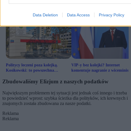
problemem księgowym, a nie historią prawdziwych ludzkich
dramatów. Bo oni mają swój kolesiowski fast track.
Data Deletion
Data Access
Privacy Policy
Politycy leczeni poza kolejką.
VIP-y bez kolejki? Internet
Kosikowski: to powszechna
komentuje nagranie z wiceminis
praktyka
Zbudowaliśmy Elizjum z naszych podatków
Największym problemem tej sytuacji jest jednak coś innego i trzeba
to powiedzieć wprost: szybka ścieżka dla polityków, ich krewnych i
znajomych została zbudowana za nasze podatki.
Reklama
Reklama