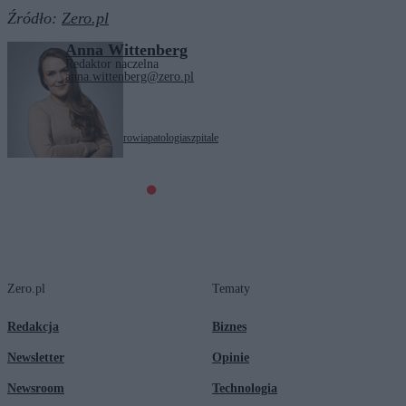
Źródło:
Zero.pl
Anna Wittenberg
Redaktor naczelna
anna.wittenberg@zero.pl
Tagi:
MSWiA
ochrona zdrowia
patologia
szpitale
Zero.pl
Tematy
Redakcja
Biznes
Newsletter
Opinie
Newsroom
Technologia