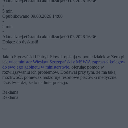
Aktualizacja:
Ostatnia aktualizacja:
09.03.2026 16:36
•
5 min
Opublikowano:
09.03.2026 14:00
•
5 min
•
Aktualizacja:
Ostatnia aktualizacja:
09.03.2026 16:36
Dołącz do dyskusji!
Jakub Styczyński i Patryk Słowik opisują w poniedziałek w Zero.pl
jak
wiceminister Wiesław Szczepański z MSWiA zapraszał kolegów
do swojego gabinetu w ministerstwie
, oferując pomoc w
rozwiązywaniu ich problemów. Dodawał przy tym, że ma taką
możliwość, ponieważ nadzoruje resortowe placówki medyczne.
Dziś twierdzi, że to nadinterpretacja.
Reklama
Reklama