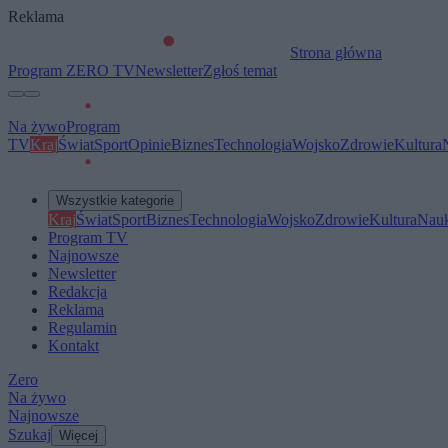
Reklama
Strona główna
Program ZERO TV
Newsletter
Zgłoś temat
Na żywo
Program
TV
Kraj
Świat
Sport
Opinie
Biznes
Technologia
Wojsko
Zdrowie
Kultura
Wszystkie kategorie
Kraj
Świat
Sport
Biznes
Technologia
Wojsko
Zdrowie
Kultura
Nau
Program TV
Najnowsze
Newsletter
Redakcja
Reklama
Regulamin
Kontakt
Zero
Na żywo
Najnowsze
Szukaj
Więcej