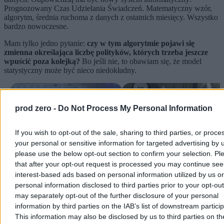
Prognozowany Czas Udzielania Świadczeń. Matematyczny wzór,
algorytm, średnia ruchoma z danych z ostatnich miesięcy. Wszystko
bardzo nowoczesne.
Mam tylko jedno pytanie:
czy w tym algorytmie pojawi się
zmienna określająca liczbę polityków, których trzeba jeszcze
wpuścić poza kolejką?
Bo jeśli nie, to obawiam się, że model
statystyczny może być nieco niedokładny.
prod zero -
Do Not Process My Personal Information
If you wish to opt-out of the sale, sharing to third parties, or proce
your personal or sensitive information for targeted advertising by 
please use the below opt-out section to confirm your selection. Pl
that after your opt-out request is processed you may continue see
Lekarz polityków i dziwna kontrola.
Stanowski po publikacji Zero.pl 
interest-based ads based on personal information utilized by us or
MSWiA nie zauważyło, że 97 proc.
szpitalu MSWiA: "Systemowa,
personal information disclosed to third parties prior to your opt-ou
pacjentów ominęło kolejkę
obrzydliwa korupcja"
W Polsce od dawna funkcjonuje powiedzenie, że warto mieć w
may separately opt-out of the further disclosure of your personal
rodzinie lekarza, księdza i prawnika. Bo wtedy człowiek jakoś sobie
information by third parties on the IAB’s list of downstream partici
poradzi. Ta stara mądrość jest wciąż aktualna. Funkcjonujemy w
This information may also be disclosed by us to third parties on t
systemie przysług i spłacania długów. Telefon tu, telefon tam. Ktoś