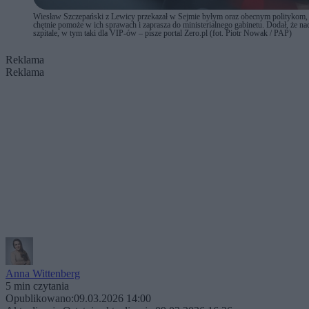
Wiesław Szczepański z Lewicy przekazał w Sejmie byłym oraz obecnym politykom,
chętnie pomoże w ich sprawach i zaprasza do ministerialnego gabinetu. Dodał, że na
szpitale, w tym taki dla VIP-ów – pisze portal Zero.pl (fot. Piotr Nowak / PAP)
Reklama
Reklama
Anna Wittenberg
5 min czytania
Opublikowano:
09.03.2026 14:00