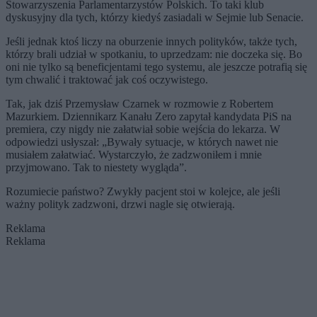
Stowarzyszenia Parlamentarzystów Polskich. To taki klub
dyskusyjny dla tych, którzy kiedyś zasiadali w Sejmie lub Senacie.
Jeśli jednak ktoś liczy na oburzenie innych polityków, także tych,
którzy brali udział w spotkaniu, to uprzedzam: nie doczeka się. Bo
oni nie tylko są beneficjentami tego systemu, ale jeszcze potrafią się
tym chwalić i traktować jak coś oczywistego.
Tak, jak dziś Przemysław Czarnek w rozmowie z Robertem
Mazurkiem. Dziennikarz Kanału Zero zapytał kandydata PiS na
premiera, czy nigdy nie załatwiał sobie wejścia do lekarza. W
odpowiedzi usłyszał: „Bywały sytuacje, w których nawet nie
musiałem załatwiać. Wystarczyło, że zadzwoniłem i mnie
przyjmowano. Tak to niestety wygląda”.
Rozumiecie państwo? Zwykły pacjent stoi w kolejce, ale jeśli
ważny polityk zadzwoni, drzwi nagle się otwierają.
Reklama
Reklama