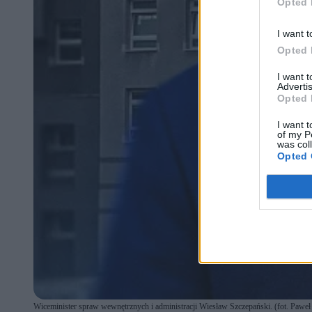
Opted 
I want t
Opted 
I want 
Advertis
Opted 
I want t
of my P
was col
Opted 
Wiceminister spraw wewnętrznych i administracji Wiesław Szczepański. (fot. Pawe