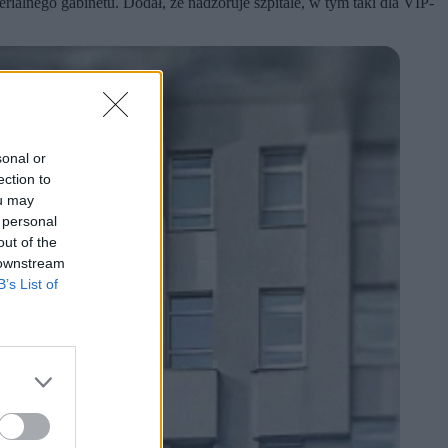
alnego gabinetu. Dodał, że nadzoruje szpitale, w tym taki dla VIP-
sonal or
ection to
ou may
 personal
out of the
 downstream
B’s List of