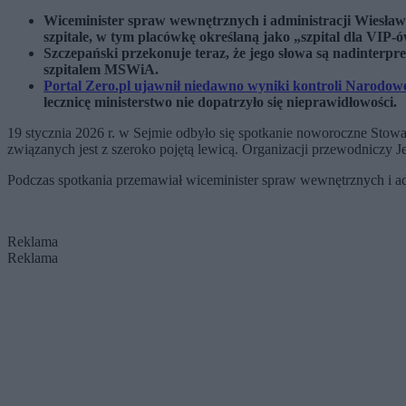
Wiceminister spraw wewnętrznych i administracji Wiesła
szpitale, w tym placówkę określaną jako „szpital dla VIP-
Szczepański przekonuje teraz, że jego słowa są nadinterpr
szpitalem MSWiA.
Portal Zero.pl ujawnił niedawno wyniki kontroli Narodo
lecznicę ministerstwo nie dopatrzyło się nieprawidłowości.
19 stycznia 2026 r. w Sejmie odbyło się spotkanie noworoczne Stowa
związanych jest z szeroko pojętą lewicą. Organizacji przewodniczy Je
Podczas spotkania przemawiał wiceminister spraw wewnętrznych i ad
Reklama
Reklama