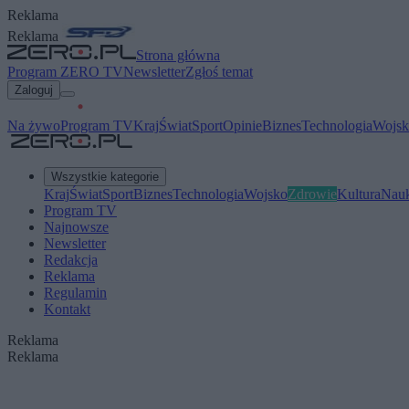
Reklama
Reklama
Strona główna
Program ZERO TV
Newsletter
Zgłoś temat
Zaloguj
Na żywo
Program TV
Kraj
Świat
Sport
Opinie
Biznes
Technologia
Wojsk
Wszystkie kategorie
Kraj
Świat
Sport
Biznes
Technologia
Wojsko
Zdrowie
Kultura
Nau
Program TV
Najnowsze
Newsletter
Redakcja
Reklama
Regulamin
Kontakt
Reklama
Reklama