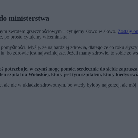
do ministerstwa
amym zwrotem grzecznościowym – cytujemy słowo w słowo.
Zostały on
, po prostu cytujemy wiceministra.
omyślności. Myślę, że najbardziej zdrowia, dlatego że co roku słyszym
wiu, bo zdrowie jest najważniejsze. Jeżeli mamy zdrowie, to sobie ze
coś potrzebuje, w czymś mogę pomóc, serdecznie do siebie zaprasz
en szpital na Wołoskiej, który jest tym szpitalem, który kiedyś św
, ale nie w układzie zdrowotnym, bo wtedy byłoby najgorzej, ale mój g