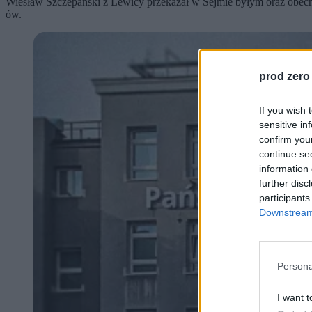
Wiesław Szczepański z Lewicy przekazał w Sejmie byłym oraz obecnym
ów.
prod zero
If you wish 
sensitive in
confirm you
continue se
information 
further disc
participants
Downstream 
Persona
I want t