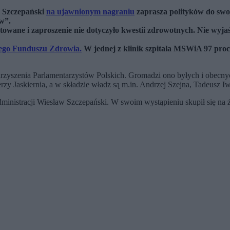
w Szczepański
na ujawnionym nagraniu
zaprasza polityków do swo
ów”.
etowane i zaproszenie nie dotyczyło kwestii zdrowotnych. Nie wy
wego Funduszu Zdrowia.
W jednej z klinik szpitala MSWiA 97 pro
rzyszenia Parlamentarzystów Polskich. Gromadzi ono byłych i obecnyc
rzy Jaskiernia, a w składzie władz są m.in. Andrzej Szejna, Tadeusz I
ministracji Wiesław Szczepański. W swoim wystąpieniu skupił się na 