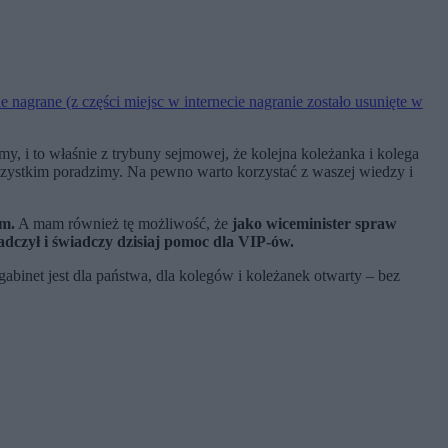
e nagrane (z części miejsc w internecie nagranie zostało usunięte w
y, i to właśnie z trybuny sejmowej, że kolejna koleżanka i kolega
 wszystkim poradzimy. Na pewno warto korzystać z waszej wiedzy i
am.
A mam również tę możliwość, że
jako wiceminister spraw
iadczył i świadczy dzisiaj pomoc dla VIP-ów.
abinet jest dla państwa, dla kolegów i koleżanek otwarty – bez