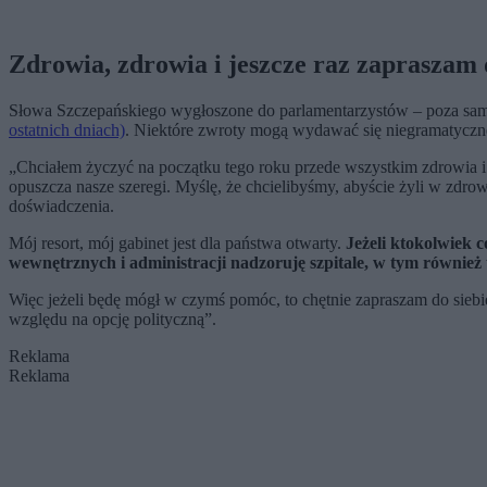
Zdrowia, zdrowia i jeszcze raz zapraszam 
Słowa Szczepańskiego wygłoszone do parlamentarzystów – poza s
ostatnich dniach)
. Niektóre zwroty mogą wydawać się niegramatyczne
„Chciałem życzyć na początku tego roku przede wszystkim zdrowia i p
opuszcza nasze szeregi. Myślę, że chcielibyśmy, abyście żyli w zdro
doświadczenia.
Mój resort, mój gabinet jest dla państwa otwarty.
Jeżeli ktokolwiek 
wewnętrznych i administracji nadzoruję szpitale, w tym również t
Więc jeżeli będę mógł w czymś pomóc, to chętnie zapraszam do siebie
względu na opcję polityczną”.
Reklama
Reklama