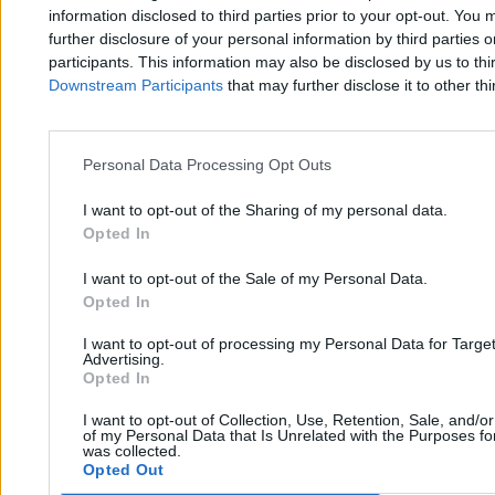
information disclosed to third parties prior to your opt-out. You 
further disclosure of your personal information by third parties 
participants. This information may also be disclosed by us to thi
Downstream Participants
that may further disclose it to other thi
Kierwiński z Gawkowskim myślą, czym jest
małżeństwo. Zdecyduje więc urzędnik w okienku
Personal Data Processing Opt Outs
I want to opt-out of the Sharing of my personal data.
Anna Wittenberg
Opted In
07.04.2026
8 min
I want to opt-out of the Sale of my Personal Data.
Opted In
Kraj
I want to opt-out of processing my Personal Data for Targe
Advertising.
Opted In
I want to opt-out of Collection, Use, Retention, Sale, and/o
of my Personal Data that Is Unrelated with the Purposes for
was collected.
Opted Out