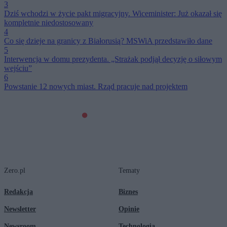
3
Dziś wchodzi w życie pakt migracyjny. Wiceminister: Już okazał się
kompletnie niedostosowany
4
Co się dzieje na granicy z Białorusią? MSWiA przedstawiło dane
5
Interwencja w domu prezydenta. „Strażak podjął decyzję o siłowym
wejściu”
6
Powstanie 12 nowych miast. Rząd pracuje nad projektem
Zero.pl
Tematy
Redakcja
Biznes
Newsletter
Opinie
Newsroom
Technologia