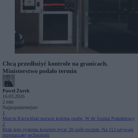
Chcą przedłużyć kontrole na granicach.
Ministerstwo podało termin
Paweł Żurek
16.03.2026
2 min
Najpopularniejsze
1
Marcin Kierwiński pozwie kolejną osobę. W tle Szpital Południowy
2
Brak tego systemu kosztuje życie 28 osób rocznie. Na 112 używają
przestarzałej technologii