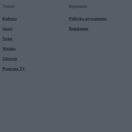
Tematy
Regulamin
Kultura
Polityka prywatności
Sport
Regulamin
Świat
Wojsko
Zdrowie
Program TV
© 2026 Kanał Zero Spółka Akcyjna