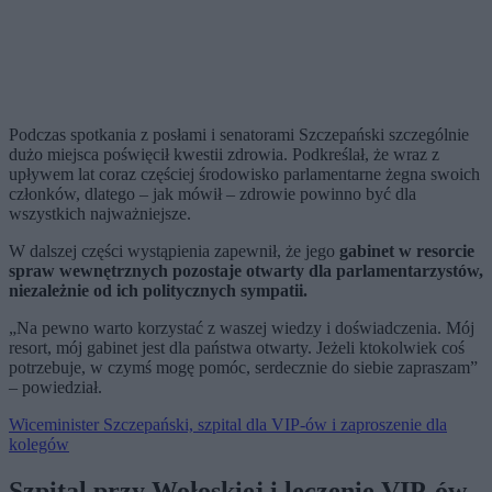
Podczas spotkania z posłami i senatorami Szczepański szczególnie
dużo miejsca poświęcił kwestii zdrowia. Podkreślał, że wraz z
upływem lat coraz częściej środowisko parlamentarne żegna swoich
członków, dlatego – jak mówił – zdrowie powinno być dla
wszystkich najważniejsze.
W dalszej części wystąpienia zapewnił, że jego
gabinet w resorcie
spraw wewnętrznych pozostaje otwarty dla parlamentarzystów,
niezależnie od ich politycznych sympatii.
„Na pewno warto korzystać z waszej wiedzy i doświadczenia. Mój
resort, mój gabinet jest dla państwa otwarty. Jeżeli ktokolwiek coś
potrzebuje, w czymś mogę pomóc, serdecznie do siebie zapraszam”
– powiedział.
Wiceminister Szczepański, szpital dla VIP-ów i zaproszenie dla
kolegów
Szpital przy Wołoskiej i leczenie VIP-ów