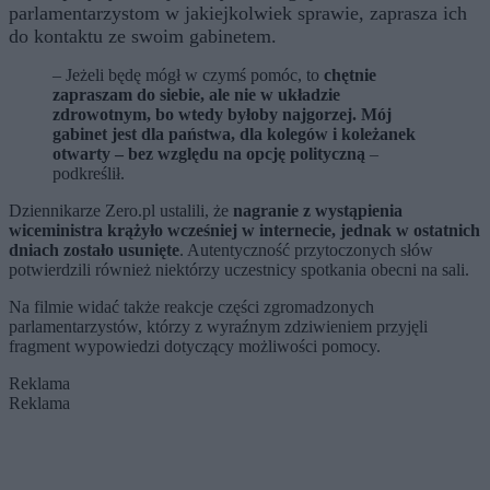
parlamentarzystom w jakiejkolwiek sprawie, zaprasza ich
do kontaktu ze swoim gabinetem.
– Jeżeli będę mógł w czymś pomóc, to
chętnie
zapraszam do siebie, ale nie w układzie
zdrowotnym, bo wtedy byłoby najgorzej. Mój
gabinet jest dla państwa, dla kolegów i koleżanek
otwarty – bez względu na opcję polityczną
–
podkreślił.
Dziennikarze Zero.pl ustalili, że
nagranie z wystąpienia
wiceministra krążyło wcześniej w internecie, jednak w ostatnich
dniach zostało usunięte
. Autentyczność przytoczonych słów
potwierdzili również niektórzy uczestnicy spotkania obecni na sali.
Na filmie widać także reakcje części zgromadzonych
parlamentarzystów, którzy z wyraźnym zdziwieniem przyjęli
fragment wypowiedzi dotyczący możliwości pomocy.
Reklama
Reklama