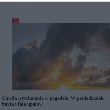
Kraj
Chwila wytchnienia w pogodzie. W poniedziałek
burze i fala upałów