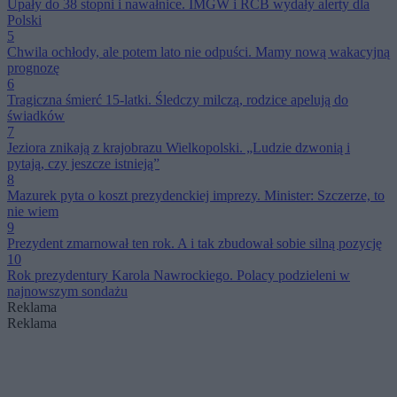
Upały do 38 stopni i nawałnice. IMGW i RCB wydały alerty dla
Polski
5
Chwila ochłody, ale potem lato nie odpuści. Mamy nową wakacyjną
prognozę
6
Tragiczna śmierć 15-latki. Śledczy milczą, rodzice apelują do
świadków
7
Jeziora znikają z krajobrazu Wielkopolski. „Ludzie dzwonią i
pytają, czy jeszcze istnieją”
8
Mazurek pyta o koszt prezydenckiej imprezy. Minister: Szczerze, to
nie wiem
9
Prezydent zmarnował ten rok. A i tak zbudował sobie silną pozycję
10
Rok prezydentury Karola Nawrockiego. Polacy podzieleni w
najnowszym sondażu
Reklama
Reklama