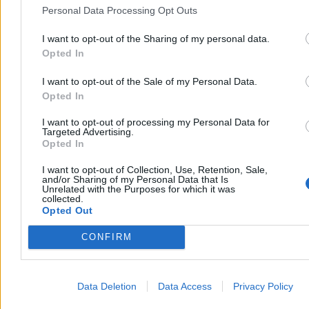
fakty”
Personal Data Processing Opt Outs
Rzeczniczka rosyjskiego MSZ Maria Zacharowa skrytykowała
I want to opt-out of the Sharing of my personal data.
słowa prezydenta Karola Nawrockiego o wsparciu dla Ukrainy w
Opted In
wojnie z Rosją. W odpowiedzi rzecznik polskiego MSZ Maciej
Wewiór przywołał dane gospodarcze i społeczne, podkreślając, że
to Rosja atakuje sąsiadów – zbrojnie i hybrydowo.
I want to opt-out of the Sale of my Personal Data.
Opted In
I want to opt-out of processing my Personal Data for
Targeted Advertising.
Aleksandra Cieślik
Opted In
Dzisiaj 17:25
3 min
I want to opt-out of Collection, Use, Retention, Sale,
Reklama
and/or Sharing of my Personal Data that Is
Reklama
Unrelated with the Purposes for which it was
collected.
Opted Out
CONFIRM
Data Deletion
Data Access
Privacy Policy