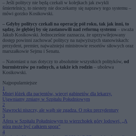
– Jeśli politycy nie będą czekali w kolejkach jak zwykli
śmiertelnicy, to niestety nie doczekamy się naprawy tego systemu –
mówi gorzko Kosikowski.
– Gdyby politycy czekali na operację pół roku, tak jak inni, to
sądzę, że głębiej by się zastanowili nad reformą systemu
– uważa
Jakub Kosikowski. Jednocześnie zaznacza, że uprzywilejowany
dostęp powinni zachować politycy na najwyższych stanowiskach:
prezydent, premier, najważniejsi ministrowie resortów siłowych oraz
marszałkowie Sejmu i Senatu.
– Natomiast u nas dotyczy to absolutnie wszystkich polityków,
od
burmistrzów po radnych, a także ich rodzin
– ubolewa
Kosikowski.
Najpopularniejsze
1
Mniej łóżek dla pacjentów, więcej gabinetów dla lekarzy.
Ujawniamy zmiany w Szpitalu Południowym
2
Nawrocki niszczy, ale wajb się zgadza. O roku prezydentury
3
Afera w Szpitalu Południowym to wierzchołek góry lodowej. „A
góra może być całkiem spora”
4