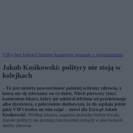
VIP-y bez kolejki? Internet komentuje nagranie z wiceministrem
Jakub Kosikowski: politycy nie stoją w
kolejkach
–
To jest niestety powszechność polskiej ochrony zdrowia, z
którą my się zderzamy na co dzień. Niech pierwszy rzuci
kamieniem lekarz, który nie odebrał telefonu od przełożonego
albo dyrektora, z poleceniem służbowym, że do szpitala jedzie
jakiś VIP i trzeba się nim zająć – mówi dla Zero.pl Jakub
Kosikowski
. Według lekarza, naganna praktyka będzie trwała,
dopóki politycy nie poznają rzeczywistej sytuacji w placówkach
służby zdrowia.