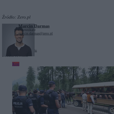
Źródło:
Zero.pl
Marcin Darmas
Dziennikarz
marcin.darmas@zero.pl
Tagi:
Wiesław Szczepański
Zobacz również
Kraj