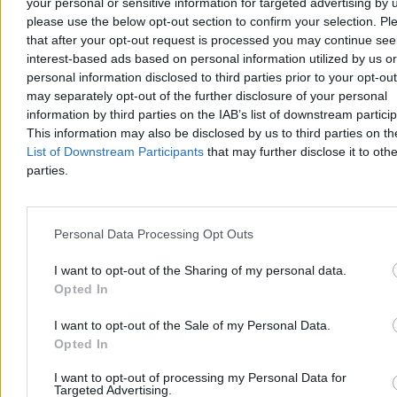
your personal or sensitive information for targeted advertising by 
please use the below opt-out section to confirm your selection. Pl
that after your opt-out request is processed you may continue see
interest-based ads based on personal information utilized by us or
personal information disclosed to third parties prior to your opt-ou
Sawicki nie boi się Tuska. „Nie zje PSL-u, bo
may separately opt-out of the further disclosure of your personal
mógłby się udławić”
information by third parties on the IAB’s list of downstream partici
This information may also be disclosed by us to third parties on t
– Jeśli mówi pani o tym wybitnym polityku, jakim jest Donald Tusk,
List of Downstream Participants
that may further disclose it to othe
to on doskonale wie, że nie zje PSL-u, bo mógłby się udławić –
parties.
powiedział Marek Sawicki w Porannych Rozmowach Zero. Polityk
Polskiego Stronnictwa Ludowego podkreślił, że jego ugrupowanie
będzie tworzyło własny projekt wyborczy.
Personal Data Processing Opt Outs
I want to opt-out of the Sharing of my personal data.
Krzysztof Jabłonowski
Opted In
Dzisiaj 10:23
4 min
Reklama
I want to opt-out of the Sale of my Personal Data.
Reklama
Opted In
I want to opt-out of processing my Personal Data for
Targeted Advertising.