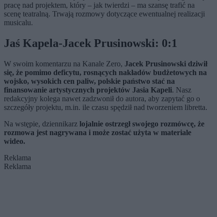
pracę nad projektem, który – jak twierdzi – ma szansę trafić na
scenę teatralną. Trwają rozmowy dotyczące ewentualnej realizacji
musicalu.
Jaś Kapela-Jacek Prusinowski: 0:1
W swoim komentarzu na Kanale Zero,
Jacek Prusinowski dziwił
się, że pomimo deficytu, rosnących nakładów budżetowych na
wojsko, wysokich cen paliw, polskie państwo stać na
finansowanie artystycznych projektów Jasia Kapeli
. Nasz
redakcyjny kolega nawet zadzwonił do autora, aby zapytać go o
szczegóły projektu, m.in. ile czasu spędził nad tworzeniem libretta.
Na wstępie, dziennikarz
lojalnie ostrzegł swojego rozmówcę, że
rozmowa jest nagrywana i może zostać użyta w materiale
wideo.
Reklama
Reklama