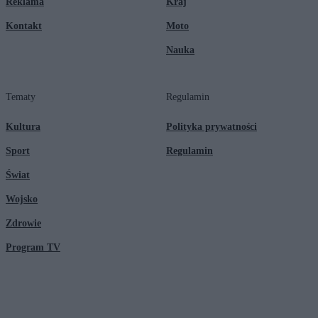
Reklama
Kraj
Kontakt
Moto
Nauka
Tematy
Regulamin
Kultura
Polityka prywatności
Sport
Regulamin
Świat
Wojsko
Zdrowie
Program TV
© 2026 Kanał Zero Spółka Akcyjna