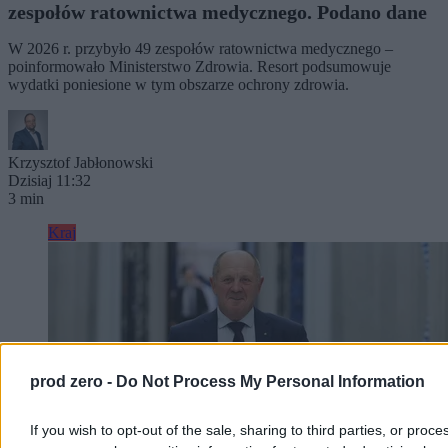
zespołów ratownictwa medycznego. Podano dane
W 2026 r. przybyło 49 zespołów ratownictwa medycznego –
poinformowało Ministerstwo Zdrowia. Resort podsumowuje
wydatki poniesione w tym obszarze ochrony zdrowia.
Krzysztof Jabłonowski
Dzisiaj 11:32
3 min
Kraj
prod zero -
Do Not Process My Personal Information
If you wish to opt-out of the sale, sharing to third parties, or proce