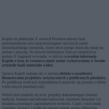
Kapela na platformie X zarzucił Prusinowskiemu brak
profesjonalizmu oraz nieprzestrzeganie etycznych zasad
dziennikarskiego rzemiosła. Autor aborcyjnego musicalu minął się
jednak z prawdą. Na dowód dziennikarz Zero.pl zamieścił na
portalu X fragment wywiadu, w którym
wyraźnie informuje
Kapelę o tym, że rozmowa może zostać wykorzystana w formie
artykułu bądź materiału wideo
.
Sprawa Kapeli wpisuje się w szerszą
debatę o zasadności
finansowania projektów artystycznych z publicznych pieniędzy
.
Po publikacji rozliczeń stypendialnych pojawiły się pytania o efekty
wielu innych przedsięwzięć.
Wśród nich znalazły się m.in. projekty dokumentujące lokalne
tradycje, badania nad tańcami ludowymi, reportaże literackie czy
działania promujące zapomnianych twórców. Część z nich miała
charakter niszowy i trafiła do ograniczonego grona odbiorców.