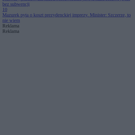
bez subwencji
10
Mazurek pyta o koszt prezydenckiej imprezy. Minister: Szczerze, to
nie wiem
Reklama
Reklama