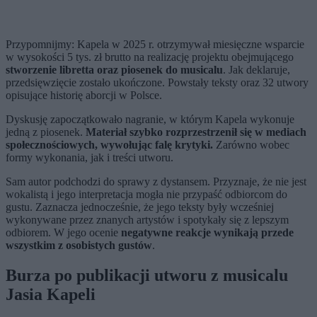
Przypomnijmy: Kapela w 2025 r. otrzymywał miesięczne wsparcie
w wysokości 5 tys. zł brutto na realizację projektu obejmującego
stworzenie libretta oraz piosenek do musicalu
. Jak deklaruje,
przedsięwzięcie zostało ukończone. Powstały teksty oraz 32 utwory
opisujące historię aborcji w Polsce.
Dyskusję zapoczątkowało nagranie, w którym Kapela wykonuje
jedną z piosenek.
Materiał szybko rozprzestrzenił się w mediach
społecznościowych, wywołując falę krytyki.
Zarówno wobec
formy wykonania, jak i treści utworu.
Sam autor podchodzi do sprawy z dystansem. Przyznaje, że nie jest
wokalistą i jego interpretacja mogła nie przypaść odbiorcom do
gustu. Zaznacza jednocześnie, że jego teksty były wcześniej
wykonywane przez znanych artystów i spotykały się z lepszym
odbiorem. W jego ocenie
negatywne reakcje wynikają przede
wszystkim z osobistych gustów
.
Burza po publikacji utworu z musicalu
Jasia Kapeli