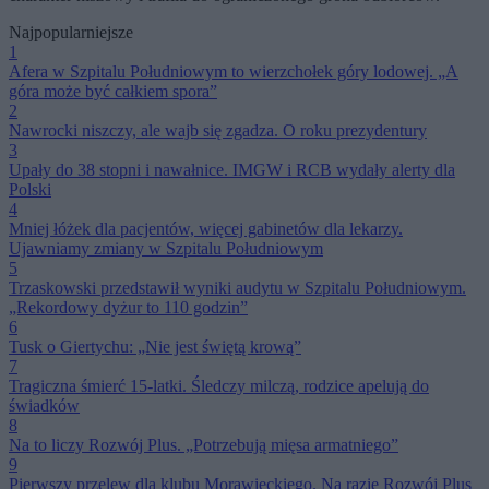
Najpopularniejsze
1
Afera w Szpitalu Południowym to wierzchołek góry lodowej. „A
góra może być całkiem spora”
2
Nawrocki niszczy, ale wajb się zgadza. O roku prezydentury
3
Upały do 38 stopni i nawałnice. IMGW i RCB wydały alerty dla
Polski
4
Mniej łóżek dla pacjentów, więcej gabinetów dla lekarzy.
Ujawniamy zmiany w Szpitalu Południowym
5
Trzaskowski przedstawił wyniki audytu w Szpitalu Południowym.
„Rekordowy dyżur to 110 godzin”
6
Tusk o Giertychu: „Nie jest świętą krową”
7
Tragiczna śmierć 15-latki. Śledczy milczą, rodzice apelują do
świadków
8
Na to liczy Rozwój Plus. „Potrzebują mięsa armatniego”
9
Pierwszy przelew dla klubu Morawieckiego. Na razie Rozwój Plus