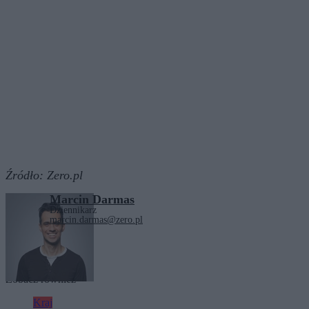
Źródło:
Zero.pl
Marcin Darmas
Dziennikarz
marcin.darmas@zero.pl
Tagi:
Kanał Zero
Zobacz również
Kraj