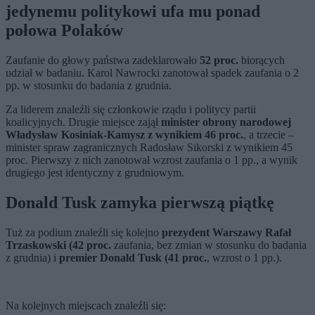
jedynemu politykowi ufa mu ponad
połowa Polaków
Zaufanie do głowy państwa zadeklarowało
52 proc.
biorących
udział w badaniu. Karol Nawrocki zanotował spadek zaufania o 2
pp. w stosunku do badania z grudnia.
Za liderem znaleźli się członkowie rządu i politycy partii
koalicyjnych. Drugie miejsce zajął
minister obrony narodowej
Władysław Kosiniak-Kamysz z wynikiem 46 proc.
, a trzecie –
minister spraw zagranicznych Radosław Sikorski z wynikiem 45
proc. Pierwszy z nich zanotował wzrost zaufania o 1 pp., a wynik
drugiego jest identyczny z grudniowym.
Donald Tusk zamyka pierwszą piątkę
Tuż za podium znaleźli się kolejno
prezydent Warszawy Rafał
Trzaskowski (42 proc.
zaufania, bez zmian w stosunku do badania
z grudnia) i
premier Donald Tusk (41 proc.
, wzrost o 1 pp.).
Na kolejnych miejscach znaleźli się: