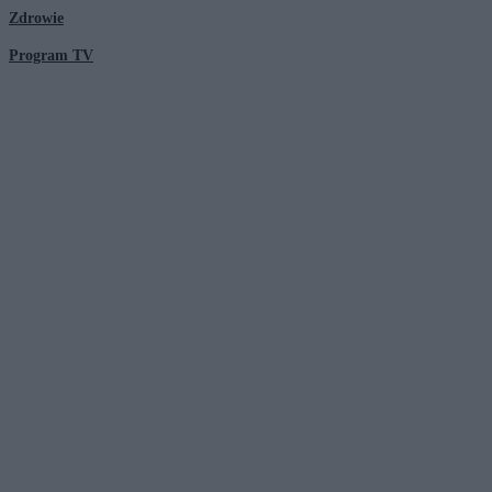
Zdrowie
Program TV
© 2026 Kanał Zero Spółka Akcyjna