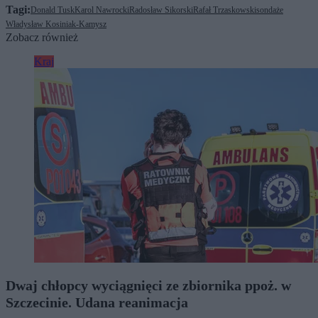
Tagi:
Donald Tusk
Karol Nawrocki
Radosław Sikorski
Rafał Trzaskowski
sondaże
Władysław Kosiniak-Kamysz
Zobacz również
Kraj
Dwaj chłopcy wyciągnięci ze zbiornika ppoż. w
Szczecinie. Udana reanimacja