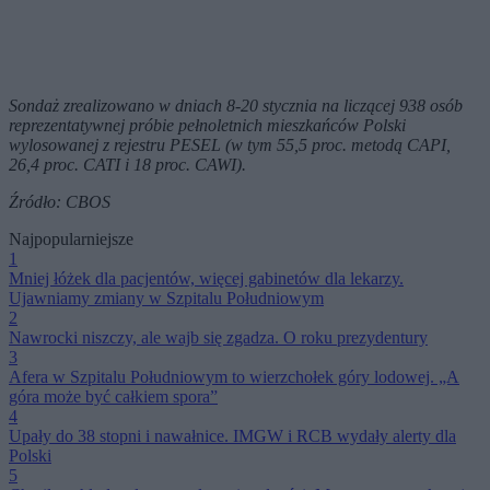
Sondaż zrealizowano w dniach 8-20 stycznia na liczącej 938 osób
reprezentatywnej próbie pełnoletnich mieszkańców Polski
wylosowanej z rejestru PESEL (w tym 55,5 proc. metodą CAPI,
26,4 proc. CATI i 18 proc. CAWI).
Źródło: CBOS
Najpopularniejsze
1
Mniej łóżek dla pacjentów, więcej gabinetów dla lekarzy.
Ujawniamy zmiany w Szpitalu Południowym
2
Nawrocki niszczy, ale wajb się zgadza. O roku prezydentury
3
Afera w Szpitalu Południowym to wierzchołek góry lodowej. „A
góra może być całkiem spora”
4
Upały do 38 stopni i nawałnice. IMGW i RCB wydały alerty dla
Polski
5