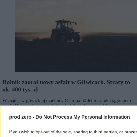
Rolnik zaorał nowy asfalt w Gliwicach. Straty to
ok. 400 tys. zł
W piątek w gliwickiej dzielnicy Ostropa 60-letni rolnik ciągnikiem
marki Ursus celowo wjechał na świeżo położony asfalt, niszcząc
pługiem ok. 200 metrów nowej jezdni. Twierdził, że droga należy
do niego. Policja zatrzymała go na gorącym uczynku. Straty
prod zero -
Do Not Process My Personal Information
oszacowano wstępnie na ok. 400 tys. zł.
If you wish to opt-out of the sale, sharing to third parties, or proce