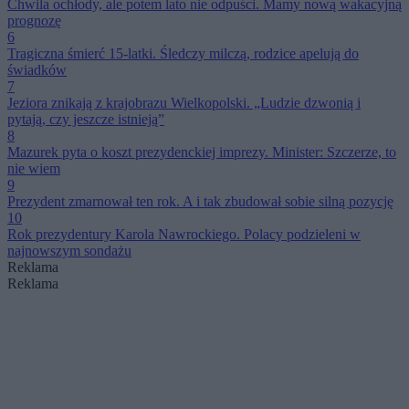
Chwila ochłody, ale potem lato nie odpuści. Mamy nową wakacyjną
prognozę
6
Tragiczna śmierć 15-latki. Śledczy milczą, rodzice apelują do
świadków
7
Jeziora znikają z krajobrazu Wielkopolski. „Ludzie dzwonią i
pytają, czy jeszcze istnieją”
8
Mazurek pyta o koszt prezydenckiej imprezy. Minister: Szczerze, to
nie wiem
9
Prezydent zmarnował ten rok. A i tak zbudował sobie silną pozycję
10
Rok prezydentury Karola Nawrockiego. Polacy podzieleni w
najnowszym sondażu
Reklama
Reklama