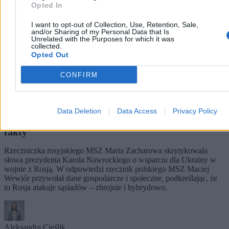
Opted In
I want to opt-out of Collection, Use, Retention, Sale,
and/or Sharing of my Personal Data that Is
Unrelated with the Purposes for which it was
collected.
Opted Out
CONFIRM
Data Deletion
Data Access
Privacy Policy
Rzecznik MSZ odpowiada Zacharowej. „Czas na
fakty”
Rzeczniczka rosyjskiego MSZ Maria Zacharowa skrytykowała
słowa prezydenta Karola Nawrockiego o wsparciu dla Ukrainy w
wojnie z Rosją. W odpowiedzi rzecznik polskiego MSZ Maciej
Wewiór przywołał dane gospodarcze i społeczne, podkreślając, że
to Rosja atakuje sąsiadów – zbrojnie i hybrydowo.
Aleksandra Cieślik